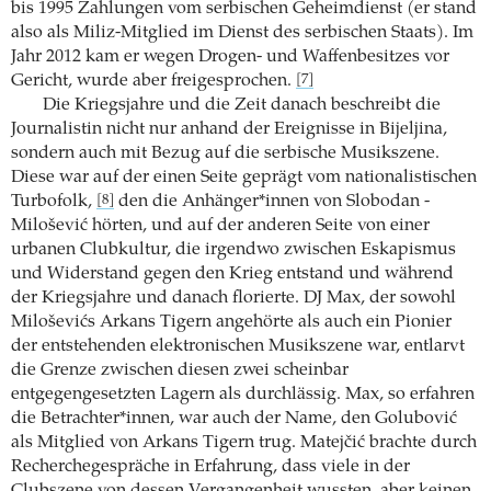
bis 1995 Zahlungen vom serbischen Geheimdienst (er stand
also als Miliz-­Mitglied im Dienst des serbischen Staats). Im
Jahr 2012 kam er wegen Drogen- und Waffenbesitzes vor
Gericht, wurde aber freigesprochen.
[7]
Die Kriegsjahre und die Zeit danach beschreibt die
Journalistin nicht nur anhand der ­Ereignisse in Bijeljina,
sondern auch mit Bezug auf die serbische Musikszene.
Diese war auf der einen Seite geprägt vom nationalistischen
Turbofolk,
den die Anhänger*innen von Slobodan ­
[8]
Milošević ­hörten, und auf der anderen Seite von einer
urbanen Clubkultur, die irgendwo zwischen Eskapismus
und Widerstand gegen den Krieg entstand und während
der Kriegsjahre und danach florierte. DJ Max, der sowohl
Miloševićs Arkans Tigern angehörte als auch ein Pionier
der ­entstehenden elektronischen Musikszene war, entlarvt
die Grenze zwischen diesen zwei scheinbar
entgegengesetzten Lagern als durchlässig. Max, so erfahren
die Betrachter*innen, war auch der Name, den Golubović
als Mitglied von Arkans Tigern trug. Matejčić brachte durch
Recherchegespräche in Erfahrung, dass viele in der