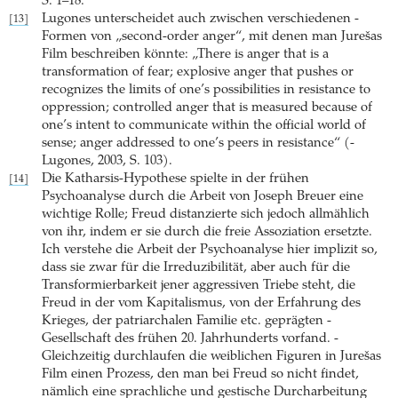
S. 1–18.
Lugones unterscheidet auch zwischen verschiedenen ­
[13]
Formen von „second-order anger“, mit denen man Jurešas
Film beschreiben könnte: „There is anger that is a
transformation of fear; explosive anger that pushes or
recognizes the limits of one’s possibilities in resistance to
oppression; controlled anger that is measured because of
one’s intent to communicate within the official world of
sense; anger addressed to one’s peers in resistance“ (­
Lugones, 2003, S. 103).
Die Katharsis-Hypothese spielte in der frühen
[14]
Psychoanalyse durch die Arbeit von Joseph Breuer eine
wichtige Rolle; Freud distanzierte sich jedoch allmählich
von ihr, indem er sie durch die freie Assoziation ersetzte.
Ich ­verstehe die Arbeit der Psychoanalyse hier implizit so,
dass sie zwar für die Irreduzibilität, aber auch für die
Transformierbarkeit jener aggressiven Triebe steht, die
Freud in der vom Kapitalismus, von der Erfahrung des
Krieges, der patriarchalen Familie etc. ­geprägten ­
Gesellschaft des frühen 20. Jahrhunderts vorfand. ­
Gleichzeitig durchlaufen die weiblichen Figuren in Jurešas
Film einen Prozess, den man bei Freud so nicht findet,
nämlich eine sprachliche und gestische Durcharbeitung