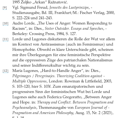
1995 Željko „Arkan“ Ražnatović.
Vgl. Sigmund Freud,
Jenseits des Lustprinzips
, ­
[9]
Studienausgabe, Bd. III, Frankfurt/M.: Fischer Verlag, 2000,
S. 222–224 und 241–243.
Audre Lorde, „The Uses of Anger: Women Responding to
[10]
Racism“, in: Dies.,
Sister Outsider. Essays and Speeches
, ­
Berkeley: Crossing Press, 1984, S. 127.
Lorde und Lugones diskutieren die Rolle der Wut vor ­allem
[11]
im Kontext von Antirassismus (auch im ­Feminismus) und
Homophobie. Obwohl es klare Unterschiede gibt, scheinen
mir ihre Überlegungen für eine feministische Perspektive
auf die oppressiven Züge des ­patriarchalen Nationalismus
und seiner Indifferenzkultur wichtig zu sein.
María Lugones, „Hard-to-Handle Anger“, in: Dies.,
[12]
Pilgrimages
/
Peregrinajes. Theorizing Coalition against ­
Multiple ­Oppressions
, London: Rowman & Littlefield, 2003,
S. 103–120, hier S. 103f. Zum emanzipatorischen und
progressiven Sinn der feministischen Wut bei Lorde und
Lugones siehe auch Federica Gregoratto, „Between Anger
and Hope. in:
Therapy and Conflict. Between Pragmatism and
Psychoanalysis
, Themenausgabe von
European Journal of ­
Pragmatism and American Philosophy
, Ausg. 15, Nr. 2 (2023),