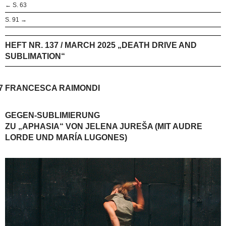
← S. 63
S. 91 →
HEFT NR. 137 / MARCH 2025 „DEATH DRIVE AND
SUBLIMATION“
7
FRANCESCA RAIMONDI
GEGEN-SUBLIMIERUNG
ZU „APHASIA“ VON JELENA JUREŠA (MIT AUDRE
LORDE UND MARÍA LUGONES)