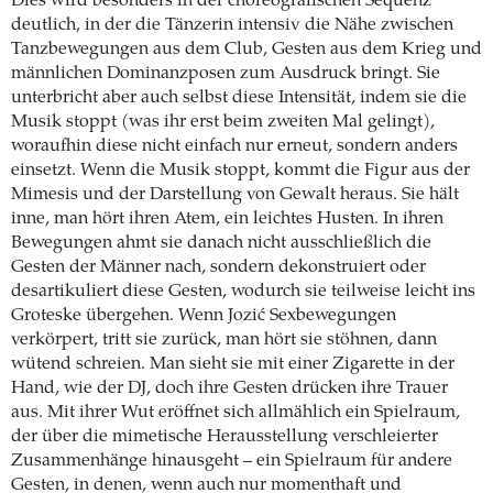
Dies wird besonders in der choreografischen Sequenz
deutlich, in der die Tänzerin intensiv die Nähe zwischen
Tanz­bewegungen aus dem Club, Gesten aus dem Krieg und
männlichen Dominanzposen zum Ausdruck bringt. Sie
unterbricht aber auch selbst diese Intensität, indem sie die
Musik stoppt (was ihr erst beim zweiten Mal gelingt),
woraufhin diese nicht einfach nur erneut, sondern anders
einsetzt. Wenn die Musik stoppt, kommt die Figur aus der
Mimesis und der Darstellung von Gewalt heraus. Sie hält
inne, man hört ihren Atem, ein leichtes Husten. In ihren
Bewegungen ahmt sie danach nicht ausschließlich die
Gesten der Männer nach, sondern dekonstruiert oder
desartikuliert diese Gesten, wodurch sie teilweise leicht ins
Groteske übergehen. Wenn Jozić Sexbewegungen
verkörpert, tritt sie zurück, man hört sie stöhnen, dann
wütend schreien. Man sieht sie mit einer Zigarette in der
Hand, wie der DJ, doch ihre Gesten drücken ihre Trauer
aus. Mit ihrer Wut eröffnet sich allmählich ein Spielraum,
der über die ­mimetische Herausstellung verschleierter
Zusammenhänge hinausgeht – ein Spielraum für andere
Gesten, in denen, wenn auch nur momenthaft und