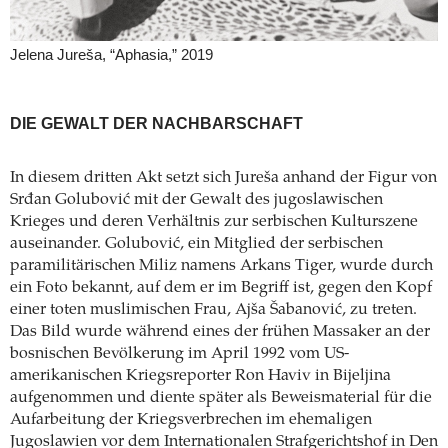
Jelena Jureša, “Aphasia,” 2019
DIE GEWALT DER NACHBARSCHAFT
In diesem dritten Akt setzt sich Jureša anhand der Figur von
Srđan Golubović mit der Gewalt des jugoslawischen
Krieges und deren Verhältnis zur serbischen Kulturszene
auseinander. Golubović, ein Mitglied der serbischen
paramilitärischen Miliz namens Arkans Tiger, wurde durch
ein Foto bekannt, auf dem er im Begriff ist, gegen den Kopf
einer toten muslimischen Frau, Ajša ­Šabanović, zu treten.
Das Bild wurde während eines der ­frühen Massaker an der
bosnischen Bevölkerung im ­April 1992 vom US-
amerikanischen Kriegsreporter Ron Haviv in Bijeljina
aufgenommen und diente später als Beweismaterial für die
Aufarbeitung der Kriegsverbrechen im ehemaligen
Jugoslawien vor dem Internationalen Strafgerichtshof in Den