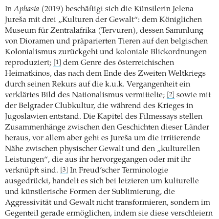
In
Aphasia
(2019) beschäftigt sich die Künstlerin Jelena
Jureša mit drei „Kulturen der Gewalt“: dem Königlichen
Museum für Zentralafrika (Tervuren), dessen Sammlung
von Dioramen und präparierten Tieren auf den belgischen
Kolonialismus zurückgeht und koloniale Blickordnungen
reproduziert;
dem Genre des österreichischen
[1]
Heimatkinos, das nach dem Ende des Zweiten Weltkriegs
durch seinen Rekurs auf die k.u.k. Vergangenheit ein
verklärtes Bild des Nationalismus vermittelte;
sowie mit
[2]
der Belgrader Clubkultur, die während des Krieges in
Jugoslawien entstand. Die Kapitel des Filmessays stellen
Zusammenhänge zwischen den Geschichten dieser Länder
heraus, vor allem aber geht es Jureša um die ­irritierende
Nähe zwischen physischer Gewalt und den „kulturellen
Leistungen“, die aus ihr hervorgegangen oder mit ihr
verknüpft sind.
In Freud’scher Terminologie
[3]
ausgedrückt, handelt es sich bei letzteren um kulturelle
und künstlerische Formen der Sublimierung, die
Aggressivität und Gewalt nicht transformieren, sondern im
Gegenteil gerade ermöglichen, indem sie diese verschleiern