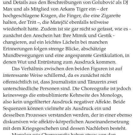
und Details aus den Beschreibungen von Golubović als DJ
Max und als Mitglied von Arkans Tiger ein – der
hochgeschlagene Kragen, die Finger, die eine Zigarette
halten, der Tritt –, die Matejčić ebenfalls teilweise
wiederholt hatte. Zudem ist sie gar nicht so gefasst, wie es ­
zunächst den Anschein hat: Ihre Mimik und Gestik ­
changieren, auf ein leichtes Lächeln bei manchen
Erinnerungen folgen strenge Blicke, ­abschätzige
Mundbewegungen und eine angespannte ­Gestikulation, in
denen Wut und Entrüstung zum Ausdruck kommen.
Das Verhältnis zwischen den beiden ­Figuren ist auf
interessante Weise schillernd, da es ­zunächst nicht
offensichtlich ist, dass Journalistin und Tänzerin zwei
unterschiedliche Personen sind. Die Choreografie ist jedoch
keineswegs die entsublimierte Kehrseite des Monologs,
also kein ungefilterter Ausdruck negativer Affekte. Beide
Sequenzen können vielmehr als Ausdruck ein und
desselben Prozesses verstanden werden, der in einer ebenso
diskursiven wie affektiv-körperlichen Auseinandersetzung
mit dem Kriegsgeschehen und dessen Nachleben besteht.