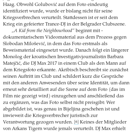
Haag. Obwohl Golubović auf dem Foto eindeutig
identifiziert wurde, wurde er bislang nicht für seine
Kriegsverbrechen verurteilt. Stattdessen ist er seit dem
Krieg ein gefeierter Trance-DJ in der Belgrader Clubszene.
„A Kid from the Neighbourhood“
beginnt mit ­
dokumentarischem Videomaterial aus dem Prozess gegen
Slobodan Milošević, in dem das Foto erstmals als
Beweismaterial eingesetzt wurde. Danach folgt ein längerer
Monolog der kroatischen Investigativjournalistin Barbara
Matejčić, die DJ Max 2017 in einem Club als den Mann auf
dem Kriegsfoto erkannte. Akribisch beschreibt sie ­zunächst
seinen Auftritt im Club und schildert kurz die Gespräche
mit den anderen Anwesenden über seine Identität, um dann
erneut sehr detailliert auf die Szene auf dem Foto (das im
Film nie gezeigt wird) einzugehen und anschließend das
zu ergänzen, was das Foto selbst nicht preisgibt: Wer
abgebildet ist, was genau in Bijeljina geschehen ist und
inwieweit die Kriegsverbrecher juristisch zur
Verantwortung gezogen wurden.
Keines der Mitglieder
[6]
von Arkans Tigern wurde jemals verurteilt. DJ Max erhielt