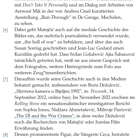
mit
Don’t Take It Personally
und im Dialog mit Arbeiten von
Aernout Mik in der von Andrea Cinel kuratierten
Ausstellung „Run-Through“ in De Garage, Mechelen,
zu sehen.
Dabei geht Matejčić auch auf die mediale Geschichte des
[6]
Bildes ein, das mehrfach journalistisch verwendet wurde,
um „the hell of war“ zu bebildern, und über das auch
Susan Sontag geschrieben und Jean-Luc Godard einen
Kurzfilm gedreht hat. Dass Srđan Golubović Ajša ­Šabanović
tatsächlich getreten hat, weiß sie aus einem Gespräch mit
dem Fotografen, weitere Hintergründe zum Foto aus
weiteren Zeug*innenberichten.
Daraufhin wurde seine Geschichte auch in den Medien
[7]
bekannt gemacht, insbesondere von Boris Dežulović,
„Skrivena kamera u Bijeljini 1992“, in:
Pescanik
, 14.
September 2012, online
hier
; Im November 2022 erschien im
Rolling Stone
ein sensationalistischer investigativer Bericht
von Sophia ­Jones, Nidžara Ahmetašević, Milivoje Pantović:
„The DJ and the War Crimes“,
in dem weder ­Dežulović
noch die Recherchen von Matejčić oder Jurešas Film
Erwähnung finden.
Dessen prominenteste Figur, die Sängerin Ceca, heiratete
[8]