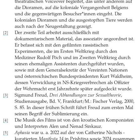
theatralischen Voiceover begleitet, das unter anderem auf
die ­Dioramen, auf die koloniale Vergangenheit Belgiens
und die gegen­wärtigen Besucher*innen eingeht. Die
kolonialen Dioramen und die ausgestopften Tiere werden
auch nach der Neugestaltung gezeigt.
Der zweite Teil arbeitet ausschließlich mit
[2]
dokumentarischem Material, das assoziativ angeordnet ist.
Er befasst sich mit den gefilmten rassistischen
Experimenten, die im Ersten Weltkrieg durch den
Mediziner Rudolf Pöch und im Zweiten Weltkrieg durch
seinen ehemaligen ­Assistenten durchgeführt wurden,
sowie mit dem General­sekretär der Vereinten Nationen
und österreichischen Bundespräsidenten Kurt Waldheim,
dessen Verwicklung in NS-Kriegsverbrechen als Offizier
der Wehrmacht erst Jahrzehnte später aufgedeckt wurde.
Sigmund Freud,
Drei Abhandlungen zur Sexualtheorie
,
[3]
Studien­ausgabe, Bd. V, Frankfurt/M.: Fischer Verlag, 2000,
S. 85. In dieser frühen Schrift führt Freud zum ersten Mal
seinen Begriff der Sublimierung ein.
Die Musik des Films ist von den kroatischen Komponisten
[4]
und Interpreten Alen und Nenad Sinkauz.
Aphasia
war u. a. 2022 auf der von Catherine Nichols ­
[5]
kuratierten
Manifesta 14
in Prishtina sowie 2024 zusammen