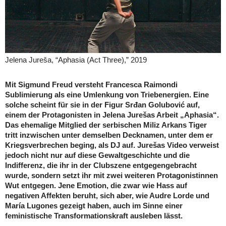
Jelena Jureša, “Aphasia (Act Three),” 2019
Mit Sigmund Freud versteht Francesca Raimondi
Sublimierung als eine Umlenkung von Triebenergien. Eine
solche scheint für sie in der Figur Srđan Golubović auf,
einem der Protagonisten in Jelena Jurešas Arbeit „Aphasia“.
Das ehemalige Mitglied der serbischen Miliz Arkans Tiger
tritt inzwischen unter demselben Decknamen, unter dem er
Kriegsverbrechen beging, als DJ auf. Jurešas Video verweist
jedoch nicht nur auf diese Gewaltgeschichte und die
Indifferenz, die ihr in der Clubszene entgegengebracht
wurde, sondern setzt ihr mit zwei weiteren Protagonistinnen
Wut ­entgegen. Jene Emotion, die zwar wie Hass auf
negativen Affekten beruht, sich aber, wie Audre Lorde und
María ­Lugones gezeigt haben, auch im Sinne einer
feministische ­Transformationskraft ausleben lässt.