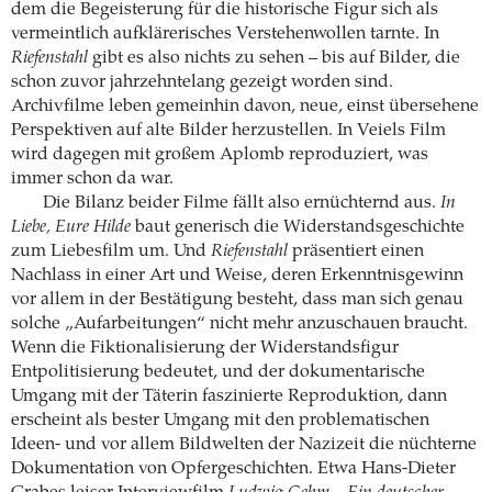
dem die Begeisterung für die historische Figur sich als
vermeintlich aufklärerisches Verstehenwollen tarnte. In
Riefenstahl
gibt es also nichts zu sehen – bis auf Bilder, die
schon zuvor jahrzehntelang gezeigt worden sind.
Archivfilme leben gemeinhin davon, neue, einst übersehene
Perspektiven auf alte Bilder herzustellen. In Veiels Film
wird dagegen mit großem Aplomb reproduziert, was
immer schon da war.
Die Bilanz beider Filme fällt also ernüchternd aus.
In
Liebe, Eure Hilde
baut generisch die Wider­standsgeschichte
zum Liebesfilm um. Und
­Riefenstahl
präsentiert einen
Nachlass in einer Art und Weise, deren Erkenntnisgewinn
vor allem in der Bestätigung besteht, dass man sich genau
solche „Aufarbeitungen“ nicht mehr ­anzuschauen braucht.
Wenn die Fiktionalisierung der ­Widerstandsfigur
Entpolitisierung bedeutet, und der dokumentarische
Umgang mit der Täterin faszinierte Reproduktion, dann
erscheint als bester Umgang mit den problematischen
Ideen- und vor allem Bildwelten der Nazizeit die nüchterne
Dokumentation von Opfergeschichten. Etwa Hans-Dieter