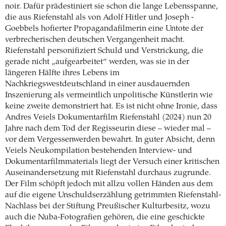
noir. Dafür prädestiniert sie schon die lange Lebensspanne,
die aus ­Riefenstahl als von Adolf Hitler und Joseph ­
Goebbels hofierter Propagandafilmerin eine Untote der
verbrecherischen deutschen Vergangenheit macht.
Riefenstahl personifiziert Schuld und Verstrickung, die
gerade nicht „aufgearbeitet“ werden, was sie in der
längeren Hälfte ihres Lebens im
Nachkriegswestdeutschland in einer ­ausdauernden
Inszenierung als vermeintlich unpolitische ­Künstlerin wie
keine zweite demonstriert hat. Es ist nicht ohne Ironie, dass
Andres Veiels ­Dokumentarfilm Riefenstahl (2024) nun 20
Jahre nach dem Tod der Regisseurin diese – ­wieder mal –
vor dem Vergessenwerden bewahrt. In guter Absicht, denn
Veiels Neukompilation bestehenden Interview- und
Dokumentarfilmmaterials liegt der Versuch einer kritischen
Auseinandersetzung mit Riefenstahl durchaus zugrunde.
Der Film schöpft jedoch mit allzu vollen Händen aus dem
auf die eigene Unschuldserzählung getrimmten Riefenstahl-
Nachlass bei der Stiftung Preußischer Kulturbesitz, wozu
auch die Nuba-­Fotografien gehören, die eine geschickte