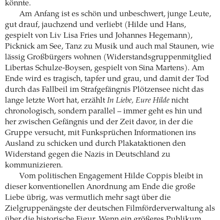
könnte.
Am Anfang ist es schön und unbeschwert, ­junge Leute,
gut drauf, jauchzend und verliebt (Hilde und Hans,
gespielt von Liv Lisa Fries und Johannes Hegemann),
Picknick am See, Tanz zu Musik und auch mal Staunen, wie
lässig ­Großbürgers wohnen (Widerstandsgruppen­mitglied
Libertas Schulze-Boysen, gespielt von Sina ­Martens). Am
Ende wird es tragisch, tapfer und grau, und damit der Tod
durch das Fallbeil im Strafgefängnis Plötzensee nicht das
lange ­letzte Wort hat, erzählt
In Liebe, Eure Hilde
nicht
chronologisch, sondern parallel – immer geht es hin und
her zwischen Gefängnis und der Zeit davor, in der die
Gruppe versucht, mit Funk­sprüchen Informationen ins
Ausland zu schicken und durch Plakataktionen den
Widerstand gegen die Nazis in Deutschland zu
kommunizieren.
Vom politischen Engagement Hilde Coppis bleibt in
dieser konventionellen Anordnung am Ende die große
Liebe übrig, was vermutlich mehr sagt über die
Zielgruppenängste der deutschen Filmförderverwaltung als
über die historische Figur. Wenn ein größeres Publikum