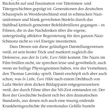
Rücksicht auf und Faszination von Täterinnen- und
Tätergeschichten geprägt ist. Generationen des deutschen
Schauspiels in Westdeutschland sind in schmucken Nazi­
uniformen und blank gewichsten Stiefeln durch das
Stahlbad kritisch gemeinter Befehlsbrüllerei gegangen – in
Filmen, die in das Nachdenken über die eigene,
untergründig affektive Begeisterung für den ganzen Nazi-
Schmonz nicht so viel Energie investierten.
Dass Dresen um diese geläufigen Darstellungsweisen
weiß, ist sein bester Trick und markiert zugleich die
Defensive, aus der
In Liebe, Eure Hilde
kommt. Die Nazis im
Film brüllen nicht, sie sprechen leise und gewöhnlich, auch
wenn sie bullige Physiognomien haben, wie der Vernehmer,
den Thomas Lawinky spielt. Damit erschöpft sich aber auch
schon, was
In Liebe, Eure Hilde
nach einem Drehbuch von
Laila Stieler dem dicken Bildapparat entgegenzusetzen
weiß, der durch Filme über die NS-Zeit entstanden ist. Der
Rest der Geschichte bedient sich bei den drama­tischen
Standards, aus denen sich auch eine traurig endende
Krankheitsgeschichte ihr ­emotionales Gefälle basteln