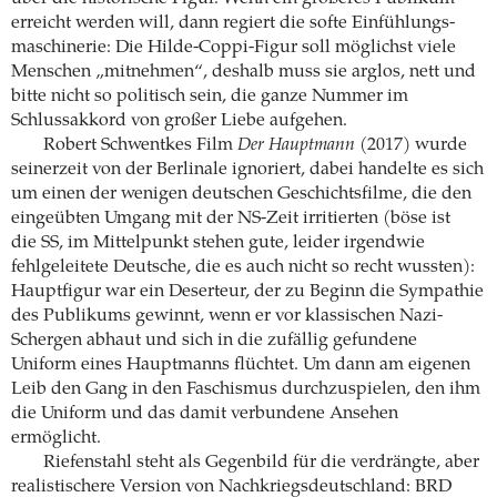
erreicht werden will, dann regiert die softe Einfühlungs­
maschinerie: Die Hilde-Coppi-Figur soll ­möglichst viele
Menschen „mitnehmen“, deshalb muss sie arglos, nett und
bitte nicht so politisch sein, die ganze Nummer im
Schlussakkord von großer Liebe aufgehen.
Robert Schwentkes Film
Der Hauptmann
(2017) wurde
seinerzeit von der Berlinale ignoriert, dabei handelte es sich
um einen der wenigen deutschen Geschichtsfilme, die den
eingeübten Umgang mit der NS-Zeit irritierten (böse ist
die SS, im Mittelpunkt stehen gute, leider irgendwie
fehlgeleitete Deutsche, die es auch nicht so recht wussten):
Hauptfigur war ein Deserteur, der zu Beginn die Sympathie
des Publikums gewinnt, wenn er vor klassischen Nazi-
Schergen abhaut und sich in die zufällig gefundene
Uniform eines Hauptmanns flüchtet. Um dann am eigenen
Leib den Gang in den Faschismus durchzuspielen, den ihm
die Uniform und das damit verbundene Ansehen
ermöglicht.
Riefenstahl steht als Gegenbild für die­ ­verdrängte, aber
realistischere Version von Nach­kriegsdeutschland: BRD