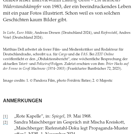
Grabes leiser Interviewfilm
Ludwig Gehm – Ein deutscher
Widerstandskämpfer
von 1983, der ein beeindruckendes Leben
mit ein paar Fotos illustriert. Schon weil es von solchen
Geschichten kaum Bilder gibt.
In Liebe, Eure Hilde
, Andreas Dresen (Deutschland 2024), und
Riefenstahl
, Andres
Veiel (Deutschland 2024).
Matthias Dell arbeitet als freier Film- und Medienkritiker und Redakteur für
Deutschlandradio, schreibt u.a. für
Cargo
und die
FAS
. Bei
ZEIT Online
veröffentlicht er den „Obduktionsbericht“, eine wöchentliche Besprechung der
aktuellen
Tatort
- und
Polizeiruf
-Folgen. Zuletzt erschien von ihm:
Peter Hacks auf
der Fenne in Groß Machnow (1974–2003)
(Frankfurter Buntbücher 72, 2023).
Image credits: 1. © Pandora Film, photo Frédéric Batier; 2. © Majestic
ANMERKUNGEN
„Rote Kapelle“, in:
Spiegel
, 19. Mai 1968.
[1]
Sandra Maischberger im Gespräch mit Mischa Kreiskott,
[2]
„Maischberger: Riefenstahl-Doku legt Propaganda-Muster