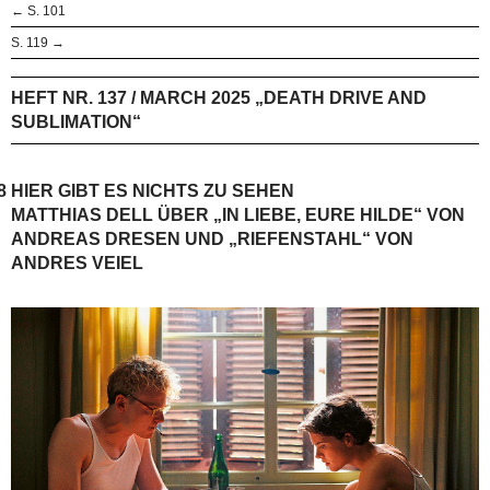
← S. 101
S. 119 →
HEFT NR. 137 / MARCH 2025 „DEATH DRIVE AND
SUBLIMATION“
8
HIER GIBT ES NICHTS ZU SEHEN
MATTHIAS DELL ÜBER „IN LIEBE, EURE HILDE“ VON
ANDREAS DRESEN UND „­RIEFENSTAHL“ VON
ANDRES VEIEL