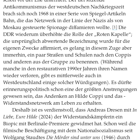
schon vor der Ehe unterhielt. Der tief sitzende
Antikommunismus der westdeutschen Nachkriegszeit
brach sich noch 1968 in einer Serie von Spiegel-Artikeln
Bahn, die das Netzwerk in der ­Linie der Nazis als von
Moskau gesteuerte Spionage diffamieren wollte.
Die
[1]
DDR wiederum überhöhte die Rolle der „Roten Kapelle“;
die ursprünglich abwertende Bezeichnung wurde für die
eigenen Zwecke affirmiert, es gelang in diesem Zuge aber
immerhin, ein paar Straßen und Schulen nach den Coppis
und anderen aus der Gruppe zu benennen. (Während
manche in den restaurativen 1990er Jahren ihren Namen
wieder verloren, gibt es mittlerweile auch in
Westdeutschland einige solcher Würdigungen). Es dürfte
erinnerungspolitisch schon eine der größten Anstrengungen
gewesen sein, das Andenken an Hilde Coppi und das ­
Widerstandsnetzwerk am Leben zu erhalten.
Deshalb ist es verdienstvoll, dass Andreas Dresen mit
In
Liebe, Eure Hilde
(2024) der Wider­standskämpferin ein
Biopic mit Berlinale-­Premiere gewidmet hat. Schon weil die
filmische Beschäftigung mit dem Nationalsozialismus seit
Wolfgang Staudtes
Die Mörder sind unter uns
(1946) durch