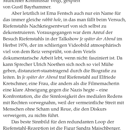
Münchner Kommissar Veigl, gespielt
von Gustl Bayrhammer.
Aber letztlich ist Erna Fentsch auch nur ein Name für
das immer gleiche
rabbit hole
, in das man fällt beim Versuch,
Riefenstahls Nachkriegsentwurf von sich selbst zu
dekonstruieren. Vorausgegangen war dem Anruf der
Besuch Riefenstahls in der Talkshow
Je später der Abend
im
Herbst 1976, der im schlierigen Videobild atmosphärisch
viel von dem Reiz versprüht, von dem Veiels
dokumentarische Arbeit lebt, wenn nicht: fasziniert ist. Da
kann Sprecher Ulrich Noethen sich noch so viel Mühe
geben, distanziert-staatstragend durch die Biografie zu
leiten. In
Je später der Abend
traf Riefenstahl auf Elfriede
Kretschmer, eine Frau, die anders als die Filmemacherin
eine klare Abneigung gegen die Nazis hegte – eine
Konfrontation, die die Sinnlosigkeit des medialen Redens
mit Rechten vorwegnahm, weil der vermeintliche Streit mit
Menschen ohne Scham und Reue, die den Diskurs
verweigern, zu nichts führt.
Das beste Sinnbild für den redundanten Loop der
Riefenstahl-Rezeption ist die Figur Sandra Maischberger.