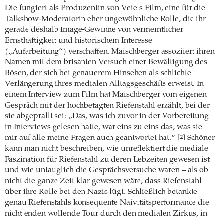
Die fungiert als Produzentin von Veiels Film, eine für die
Talkshow-­Moderatorin eher ungewöhnliche Rolle, die ihr
gerade deshalb Image-Gewinne von vermeintlicher
Ernsthaftigkeit und historischem Interesse
(„Aufarbeitung“) verschaffen. Maischberger assoziiert ihren
Namen mit dem brisanten Versuch einer Bewältigung des
Bösen, der sich bei genauerem Hinsehen als schlichte
Verlängerung ihres medialen Alltagsgeschäfts erweist. In
einem Interview zum Film hat Maischberger vom ­eigenen
Gespräch mit der hochbetagten Riefenstahl erzählt, bei der
sie abgeprallt sei: „Das, was ich zuvor in der Vorbereitung
in Interviews gelesen hatte, war eins zu eins das, was sie
mir auf alle meine Fragen auch geantwortet hat.“
Schöner
[2]
kann man nicht beschreiben, wie unreflektiert die mediale
Faszination für Riefenstahl zu deren Lebzeiten gewesen ist
und wie untauglich die Gesprächsversuche waren – als ob
nicht die ganze Zeit klar gewesen wäre, dass Riefenstahl
über ihre Rolle bei den Nazis lügt. Schließlich betankte
genau Riefenstahls konsequente Naivitätsper­formance die
nicht enden wollende Tour durch den medialen Zirkus, in