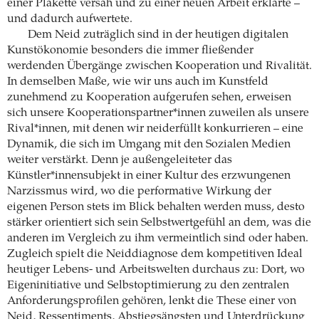
einer Plakette versah und zu einer neuen Arbeit erklärte –
und dadurch aufwertete.
Dem Neid zuträglich sind in der heutigen digitalen
Kunstökonomie besonders die immer fließender
werdenden Übergänge zwischen Kooperation und Rivalität.
In demselben Maße, wie wir uns auch im Kunstfeld
zunehmend zu Kooperation aufgerufen sehen, erweisen
sich unsere Kooperationspartner*innen zuweilen als unsere
Rival*innen, mit denen wir neiderfüllt konkurrieren – eine
Dynamik, die sich im Umgang mit den Sozialen Medien
weiter verstärkt. Denn je außengeleiteter das
Künstler*innensubjekt in einer Kultur des erzwungenen
Narzissmus wird, wo die performative Wirkung der
eigenen Person stets im Blick behalten werden muss, desto
stärker orientiert sich sein Selbstwertgefühl an dem, was die
anderen im Vergleich zu ihm vermeintlich sind oder haben.
Zugleich spielt die Neiddiagnose dem kompetitiven Ideal
heutiger Lebens- und Arbeitswelten durchaus zu: Dort, wo
Eigeninitiative und Selbstoptimierung zu den zentralen
Anforderungsprofilen gehören, lenkt die These einer von
Neid, Ressentiments, Abstiegsängsten und Unterdrückung