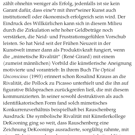
zählt ohnehin weniger als Erfolg, jedenfalls ist sie kein
Garant dafür, dass eine*r mit ihrer*seiner Kunst auch
institutionell oder ökonomisch erfolgreich sein wird. Der
Eindruck des Willkürlichen kann sich in diesem Milieu
durch die Zirkulation sehr hoher Geldbeträge noch
verstärken, die Neid- und Frustrationsgefühlen Vorschub
leisten. So hat Neid seit der Frühen Neuzeit in der
Kunstwelt immer dann als Produktivkraft fungiert, wenn
die „mimetische Rivalität“ (René Girard) mit einem
(zumeist männlichen) Vorbild die künstlerische Aneignung
motivierte und vorantrieb: In ihrem Buch
The Optical
Unconscious
(1993) erinnert schon Rosalind Krauss an die
Rivalität, die Pollock zu Picasso unterhielt und die ihn auf
figurative Bildsprachen zurückgreifen ließ, die mit diesem
kommunizierten. In seiner sowohl destruktiven als auch
identifikatorischen Form fand solch mimetisches
Konkurrenzverhältnis beispielhaft bei Rauschenberg
Ausdruck: Die symbolische Rivalität mit Künstlerkollege
DeKooning ging so weit, dass Rauschenberg eine
Zeichnung DeKoonings ausradierte, sorgfältig rahmte, mit