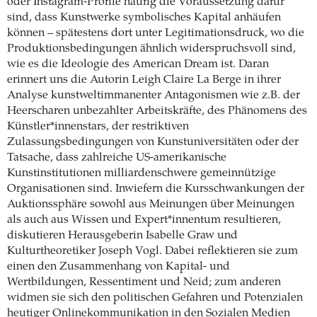
oder Instagram-Profile häufig die Voraussetzung dafür
sind, dass Kunstwerke symbolisches Kapital anhäufen
können – spätestens dort unter Legitimationsdruck, wo die
Produktionsbedingungen ähnlich widerspruchsvoll sind,
wie es die Ideologie des American Dream ist. Daran
erinnert uns die Autorin Leigh Claire La Berge in ihrer
Analyse kunstweltimmanenter Antagonismen wie z.B. der
Heerscharen unbezahlter Arbeitskräfte, des Phänomens des
Künstler*innenstars, der restriktiven
Zulassungsbedingungen von Kunstuniversitäten oder der
Tatsache, dass zahlreiche US-amerikanische
Kunstinstitutionen milliardenschwere gemeinnützige
Organisationen sind. Inwiefern die Kursschwankungen der
Auktionssphäre sowohl aus Meinungen über Meinungen
als auch aus Wissen und Expert*innentum resultieren,
diskutieren Herausgeberin Isabelle Graw und
Kulturtheoretiker Joseph Vogl. Dabei reflektieren sie zum
einen den Zusammenhang von Kapital- und
Wertbildungen, Ressentiment und Neid; zum anderen
widmen sie sich den politischen Gefahren und Potenzialen
heutiger Onlinekommunikation in den Sozialen Medien