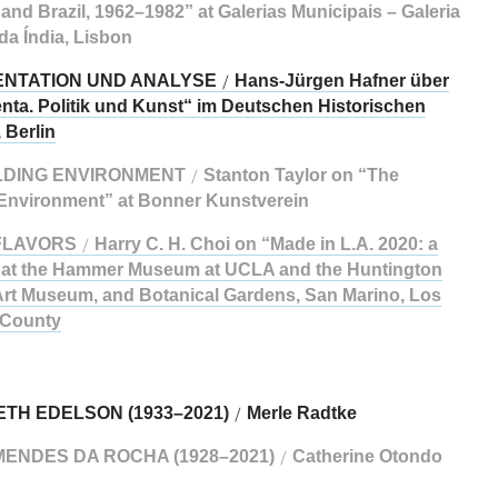
and Brazil, 1962–1982” at Galerias Municipais – Galeria
da Índia, Lisbon
NTATION UND ANALYSE
Hans-Jürgen Hafner über
/
ta. Politik und Kunst“ im Deutschen Historischen
Berlin
LDING ENVIRONMENT
Stanton Taylor on “The
/
Environment” at Bonner Kunstverein
FLAVORS
Harry C. H. Choi on “Made in L.A. 2020: a
/
 at the Hammer Museum at UCLA and the Huntington
 Art Museum, and Botanical Gardens, San Marino, Los
 County
TH EDELSON (1933–2021)
Merle Radtke
/
ENDES DA ROCHA (1928–2021)
Catherine Otondo
/