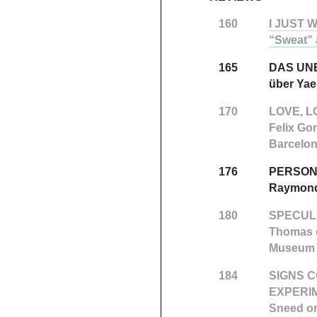
160
I JUST
“Sweat” 
165
DAS UN
über Yae
170
LOVE, L
Felix Go
Barcelo
176
PERSON
Raymond 
180
SPECULA
Thomas o
Museum o
184
SIGNS C
EXPERI
Sneed on