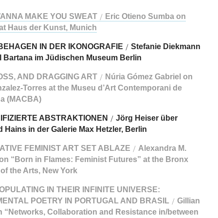
 WANNA MAKE YOU SWEAT
Eric Otieno Sumba on
/
at Haus der Kunst, Munich
BEHAGEN IN DER IKONOGRAFIE
Stefanie Diekmann
/
l Bartana im Jüdischen Museum Berlin
OSS, AND DRAGGING ART
Núria Gómez Gabriel on
/
nzalez-Torres at the Museu d’Art Contemporani de
na (MACBA)
IFIZIERTE ABSTRAKTIONEN
Jörg Heiser über
/
Hains in der Galerie Max Hetzler, Berlin
TIVE FEMINIST ART SET ABLAZE
Alexandra M.
/
n “Born in Flames: Feminist Futures” at the Bronx
f the Arts, New York
OPULATING IN THEIR INFINITE UNIVERSE:
MENTAL POETRY IN PORTUGAL AND BRASIL
Gillian
/
 “Networks, Collaboration and Resistance in/between