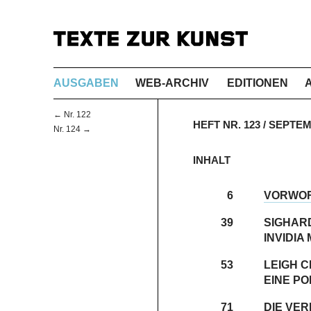
AUSGABEN
WEB-ARCHIV
EDITIONEN
← Nr. 122
HEFT NR. 123 / SEPTE
Nr. 124 →
INHALT
6
VORWO
39
SIGHAR
INVIDIA
53
LEIGH C
EINE PO
71
DIE VE