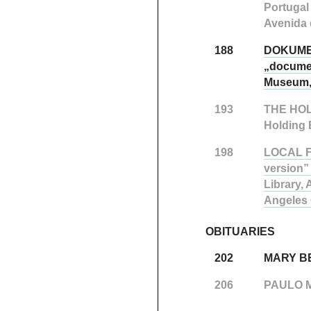
Portugal 
Avenida 
188
DOKUME
„documen
Museum, 
193
THE HO
Holding 
198
LOCAL 
version”
Library,
Angeles
OBITUARIES
202
MARY BE
206
PAULO M