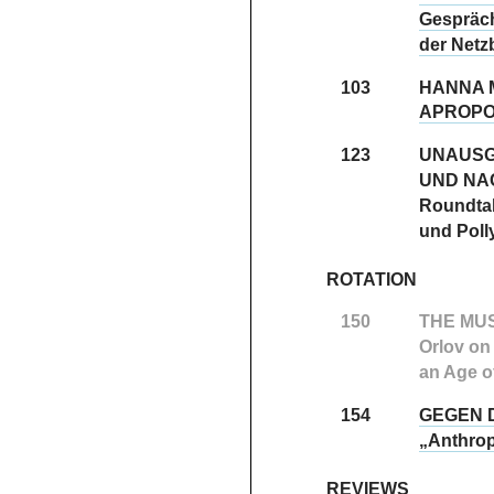
Gespräch
der Netz
103
HANNA 
APROPO
123
UNAUSG
UND NA
Roundtab
und Poll
ROTATION
150
THE MU
Orlov on
an Age o
154
GEGEN 
„Anthrop
REVIEWS