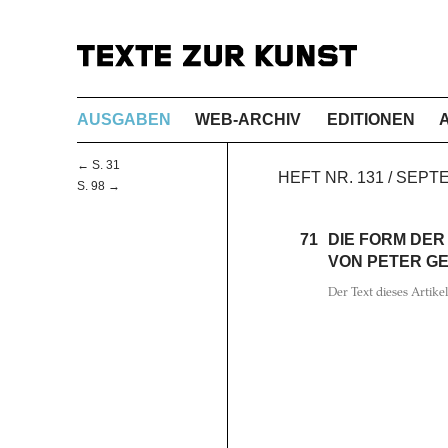
AUSGABEN
WEB-ARCHIV
EDITIONEN
← S. 31
HEFT NR. 131 / SEPT
S. 98 →
71
DIE FORM DER 
VON PETER G
Der Text dieses Artike