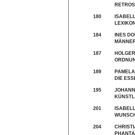
RETROS
180
ISABEL
LEXIKO
184
INES D
MÄNNE
187
HOLGER
ORDNU
189
PAMELA
DIE ESS
195
JOHANN
KÜNSTL
201
ISABEL
WUNSCH
204
CHRIST
PHANTA