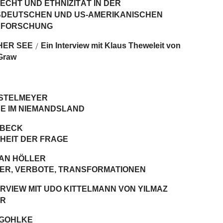
CHT UND ETHNIZITÄT IN DER
DEUTSCHEN UND US-AMERIKANISCHEN
NFORSCHUNG
HER SEE
Ein Interview mit Klaus Theweleit von
/
 Graw
ESTELMEYER
E IM NIEMANDSLAND
 BECK
IHEIT DER FRAGE
IAN HÖLLER
ER, VERBOTE, TRANSFORMATIONEN
ERVIEW MIT UDO KITTELMANN VON YILMAZ
OR
 GOHLKE