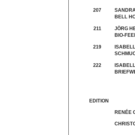
207
SANDRA
BELL HO
211
JÖRG H
BIO-FE
219
ISABEL
SCHMU
222
ISABEL
BRIEFW
EDITION
RENÉE 
CHRIST