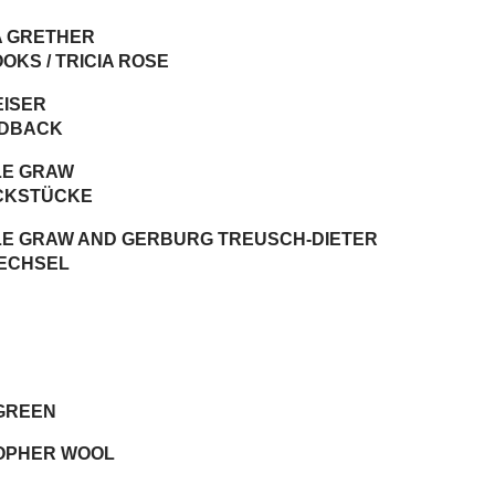
 GRETHER
OKS / TRICIA ROSE
EISER
EDBACK
LE GRAW
CKSTÜCKE
LE GRAW AND GERBURG TREUSCH-DIETER
ECHSEL
GREEN
OPHER WOOL