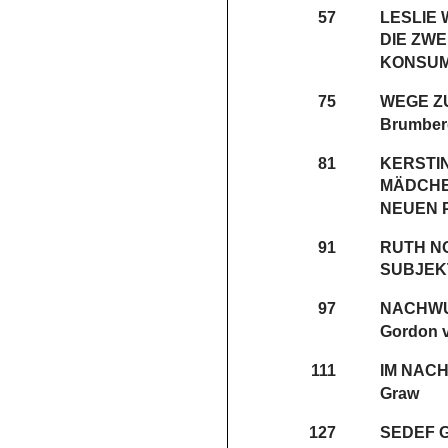
57
LESLIE 
DIE ZWE
KONSUM
75
WEGE Z
Brumber
81
KERSTI
MÄDCHE
NEUEN 
91
RUTH N
SUBJEK
97
NACHW
Gordon v
111
IM NACH
Graw
127
SEDEF 