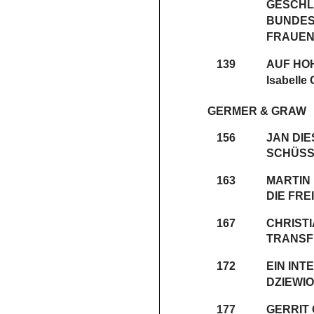
GESCHLE
BUNDES
FRAUE
139
AUF HO
Isabelle
GERMER & GRAW
156
JAN DI
SCHÜSS
163
MARTIN
DIE FRE
167
CHRIST
TRANSF
172
EIN INT
DZIEWI
177
GERRIT