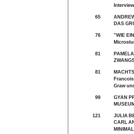
Intervie
65
ANDREW
DAS GR
76
"WIE EI
Microstu
81
PAMELA 
ZWANGS
81
MACHTS
Francois
Graw und
99
GYAN P
MUSEUM
121
JULIA 
CARL AN
MINIMA