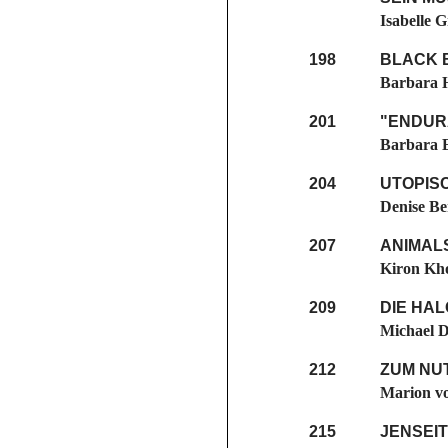
Isabelle 
198
BLACK B
Barbara 
201
"ENDUR
Barbara 
204
UTOPIS
Denise B
207
ANIMALS
Kiron Kho
209
DIE HAL
Michael D
212
ZUM NU
Marion vo
215
JENSEI