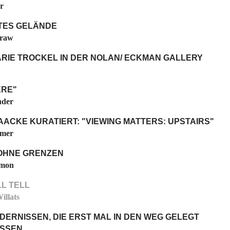
r
TES GELÄNDE
Graw
RIE TROCKEL IN DER NOLAN/ ECKMAN GALLERY
RE"
nder
ACKE KURATIERT: "VIEWING MATTERS: UPSTAIRS"
ömer
OHNE GRENZEN
imon
LL TELL
illats
DERNISSEN, DIE ERST MAL IN DEN WEG GELEGT
ÜSSEN