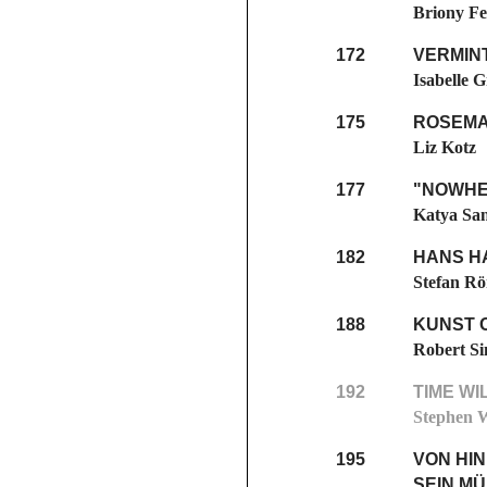
Briony Fe
172
VERMIN
Isabelle 
175
ROSEMA
Liz Kotz
177
"NOWHE
Katya Sa
182
HANS HA
Stefan R
188
KUNST 
Robert S
192
TIME WI
Stephen W
195
VON HIN
SEIN M