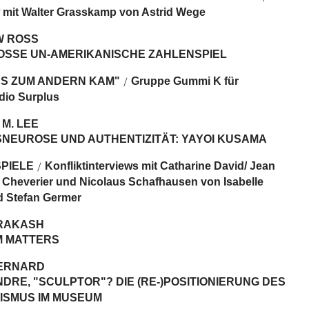
w mit Walter Grasskamp von Astrid Wege
 ROSS
OSSE UN-AMERIKANISCHE ZAHLENSPIEL
NS ZUM ANDERN KAM"
Gruppe Gummi K für
/
dio Surplus
M. LEE
NEUROSE UND AUTHENTIZITÄT: YAYOI KUSAMA
PIELE
Konfliktinterviews mit Catharine David/ Jean
/
 Cheverier und Nicolaus Schafhausen von Isabelle
 Stefan Germer
RAKASH
 MATTERS
BERNARD
DRE, "SCULPTOR"? DIE (RE-)POSITIONIERUNG DES
LISMUS IM MUSEUM