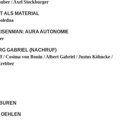
uber / Axel Stockburger
T ALS MATERIAL
oledna
EISENMAN: AURA AUTONOMIE
er
RG GABRIEL (NACHRUF)
f / Cosima von Bonin / Albert Gabriel / Justus Köhncke /
Krebber
 BUREN
 OEHLEN