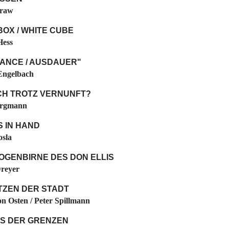
Graw
OX / WHITE CUBE
Hess
ANCE / AUSDAUER"
Engelbach
CH TROTZ VERNUNFT?
ergmann
 IN HAND
sla
OGENBIRNE DES DON ELLIS
reyer
TZEN DER STADT
n Osten / Peter Spillmann
TS DER GRENZEN