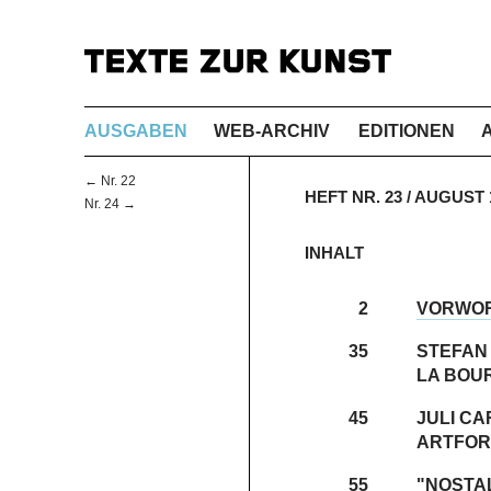
AUSGABEN
WEB-ARCHIV
EDITIONEN
← Nr. 22
HEFT NR. 23 / AUGUS
Nr. 24 →
INHALT
2
VORWO
35
STEFAN
LA BOU
45
JULI C
ARTFOR
55
"NOSTA