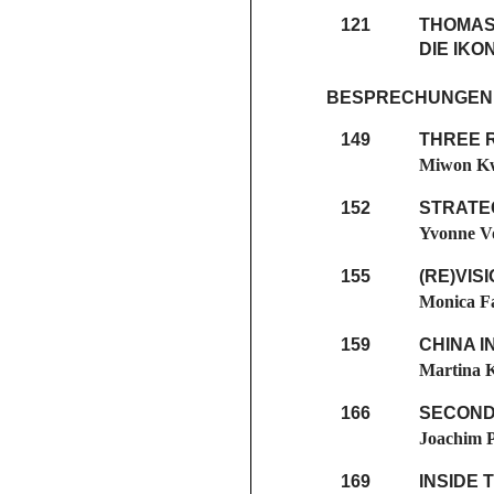
121
THOMAS 
DIE IKO
BESPRECHUNGEN
149
THREE R
Miwon K
152
STRATEG
Yvonne V
155
(RE)VI
Monica F
159
CHINA I
Martina 
166
SECOND
Joachim P
169
INSIDE 