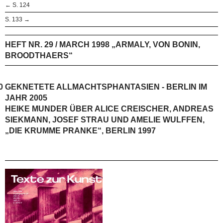
← S. 124
S. 133 →
HEFT NR. 29 / MARCH 1998 „ARMALY, VON BONIN,
BROODTHAERS“
0
GEKNETETE ALLMACHTSPHANTASIEN - BERLIN IM
JAHR 2005
HEIKE MUNDER ÜBER ALICE CREISCHER, ANDREAS
SIEKMANN, JOSEF STRAU UND AMELIE WULFFEN,
„DIE KRUMME PRANKE“, BERLIN 1997