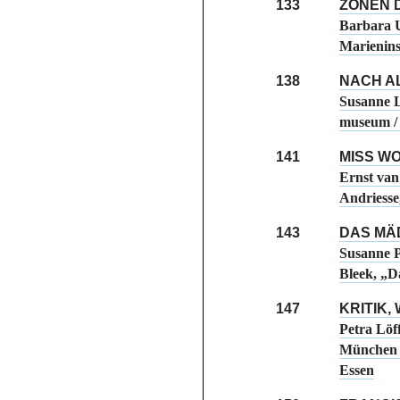
133
ZONEN 
Barbara U
Marienins
138
NACH A
Susanne L
museum / 
141
MISS W
Ernst van
Andriess
143
DAS MÄ
Susanne P
Bleek, „
147
KRITIK,
Petra Löf
München /
Essen