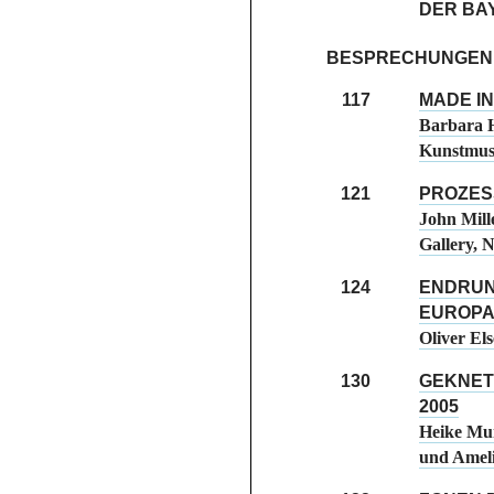
DER BA
BESPRECHUNGEN
117
MADE IN 
Barbara H
Kunstmus
121
PROZES
John Mill
Gallery, 
124
ENDRUN
EUROP
Oliver Els
130
GEKNET
2005
Heike Mun
und Ameli