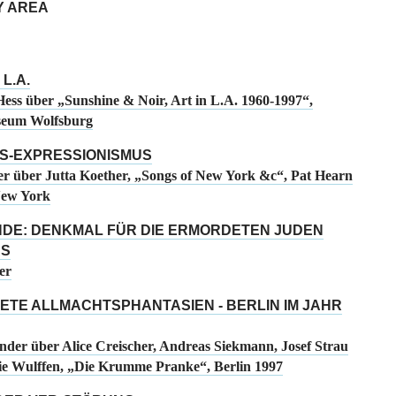
Y AREA
L.A.
ess über „Sunshine & Noir, Art in L.A. 1960-1997“,
eum Wolfsburg
S-EXPRESSIONISMUS
er über Jutta Koether, „Songs of New York &c“, Pat Hearn
New York
DE: DENKMAL FÜR DIE ERMORDETEN JUDEN
AS
er
ETE ALLMACHTSPHANTASIEN - BERLIN IM JAHR
der über Alice Creischer, Andreas Siekmann, Josef Strau
e Wulffen, „Die Krumme Pranke“, Berlin 1997