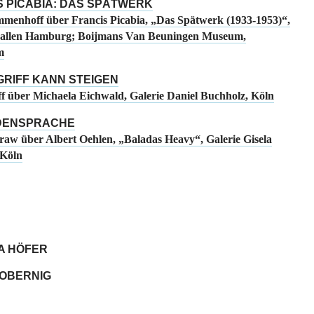
S PICABIA: DAS SPÄTWERK
menhoff über Francis Picabia, „Das Spätwerk (1933-1953)“,
hallen Hamburg; Boijmans Van Beuningen Museum,
m
GRIFF KANN STEIGEN
ff über Michaela Eichwald, Galerie Daniel Buchholz, Köln
DENSPRACHE
Graw über Albert Oehlen, „Baladas Heavy“, Galerie Gisela
 Köln
A HÖFER
ZOBERNIG