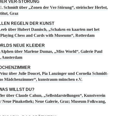
DER VER-STÖRUNG
. Schmidt über „Zonen der Ver-Störung“, steirischer Herbst,
titut, Graz
LLEN REGELN DER KUNST
eeb über Hubert Damisch, „Schaken en kaarten met het
Playing Chess and Cards with Museums“, Rotterdam
ORLDS NEUE KLEIDER
 Alphen über Marlene Dumas, „Miss World“, Galerie Paul
e, Amsterdam
DCHENZIMMER
rinz über Julie Doucet, Pia Lanzinger und Cornelia Schmidt-
Das Mädchenzimmer“, kunstraum münchen e.V.
 WAS WILLST DU?
fler über Claude Cahun, „Selbstdarstellungen“, Kunstverein
 Neue Pinakothek; Neue Galerie, Graz; Museum Folkwang,