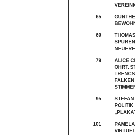
VEREIN
65
GUNTHE
BEWOHN
69
THOMAS
SPURENS
NEUERE
79
ALICE 
OHRT, 
TRENCS
FALKEN
STIMME
95
STEFAN
POLITI
„PLAKA
101
PAMELA 
VIRTUEL