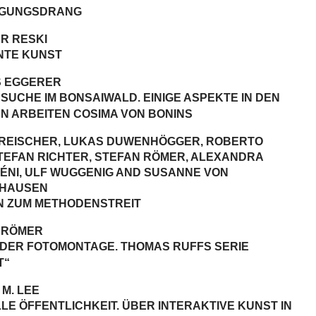
IGUNGSDRANG
R RESKI
TE KUNST
 EGGERER
UCHE IM BONSAIWALD. EINIGE ASPEKTE IN DEN
N ARBEITEN COSIMA VON BONINS
CREISCHER, LUKAS DUWENHÖGGER, ROBERTO
STEFAN RICHTER, STEFAN RÖMER, ALEXANDRA
ÉNI, ULF WUGGENIG AND SUSANNE VON
HAUSEN
N ZUM METHODENSTREIT
 RÖMER
K DER FOTOMONTAGE. THOMAS RUFFS SERIE
T“
M. LEE
LE ÖFFENTLICHKEIT. ÜBER INTERAKTIVE KUNST IN