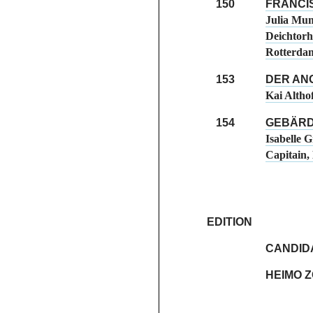
150
FRANCI
Julia Mum
Deichtor
Rotterda
153
DER AN
Kai Altho
154
GEBÄR
Isabelle 
Capitain,
EDITION
CANDID
HEIMO 