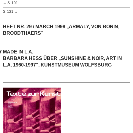
← S. 101
S. 121 →
HEFT NR. 29 / MARCH 1998 „ARMALY, VON BONIN,
BROODTHAERS“
7
MADE IN L.A.
BARBARA HESS ÜBER „SUNSHINE & NOIR, ART IN
L.A. 1960-1997“, KUNSTMUSEUM WOLFSBURG