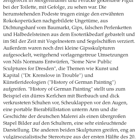
zeitgerecht in Morgenmantel und Perücke gekleidete Figur
bei der Toilette, mit Gefolge, zu sehen war. Die
herumstehenden Podeste trugen einige den erwähnten
Rokokoperücken nachgebildete Ungetüme, aus
Dichtungshanf vom Baumarkt, Gips, falschen Perlenketten
und Halbedelsteinen aus dem Esoterikbedarf gebastelt und
im Stil der Zeit mit Vogelnestern und Segelschiffen verziert.
Außerdem waren noch drei kleine Gipsskulpturen
aufgesockelt, weitgehend vorlagengetreue Umsetzungen
von Nils Normans Entwürfen, "Some New Public
Sculptures for Dresden", die Themen wie Kunst und
Kapital ("Dr. Krenslove in Trouble") und
Künstlerideologien ("History of German Painting")
aufgreifen. "History of German Painting" stellt uns zum
Beispiel ein dürres Kerlchen mit Bierbauch und dick
verkrusteten Schuhen vor, Scheuklappen vor den Augen,
eine portable Bierabfüllstation unterm Arm und die
Geschichte der deutschen Malerei als einen übergroßen
Stapel Bilder auf den Schultern, eine sehr einleuchtende
Darstellung. Die anderen beiden Skulpturen greifen, eng an
vulgärsozialistische Stereotype aus der ersten Hälfte des 20.