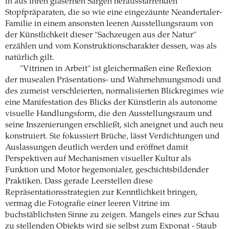
in aus ihren gläsernen Särgen herausstarrenden
Stopfpräparaten, die so wie eine eingezäunte Neandertaler-
Familie in einem ansonsten leeren Ausstellungsraum von
der Künstlichkeit dieser "Sachzeugen aus der Natur"
erzählen und vom Konstruktionscharakter dessen, was als
natürlich gilt.
"Vitrinen in Arbeit" ist gleichermaßen eine Reflexion
der musealen Präsentations- und Wahrnehmungsmodi und
des zumeist verschleierten, normalisierten Blickregimes wie
eine Manifestation des Blicks der Künstlerin als autonome
visuelle Handlungsform, die den Ausstellungsraum und
seine Inszenierungen erschließt, sich aneignet und auch neu
konstruiert. Sie fokussiert Brüche, lässt Verdichtungen und
Auslassungen deutlich werden und eröffnet damit
Perspektiven auf Mechanismen visueller Kultur als
Funktion und Motor hegemonialer, geschichtsbildender
Praktiken. Dass gerade Leerstellen diese
Repräsentationsstrategien zur Kenntlichkeit bringen,
vermag die Fotografie einer leeren Vitrine im
buchstäblichsten Sinne zu zeigen. Mangels eines zur Schau
zu stellenden Objekts wird sie selbst zum Exponat - Staub