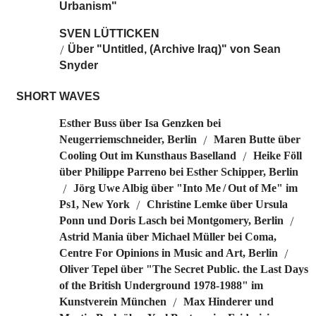
Urbanism"
SVEN LÜTTICKEN
Über "Untitled, (Archive Iraq)" von Sean
/
Snyder
SHORT WAVES
Esther Buss über Isa Genzken bei
Neugerriemschneider, Berlin
Maren Butte über
/
Cooling Out im Kunsthaus Baselland
Heike Föll
/
über Philippe Parreno bei Esther Schipper, Berlin
Jörg Uwe Albig über "Into Me / Out of Me" im
/
Ps1, New York
Christine Lemke über Ursula
/
Ponn und Doris Lasch bei Montgomery, Berlin
/
Astrid Mania über Michael Müller bei Coma,
Centre For Opinions in Music and Art, Berlin
/
Oliver Tepel über "The Secret Public. the Last Days
of the British Underground 1978-1988" im
Kunstverein München
Max Hinderer und
/