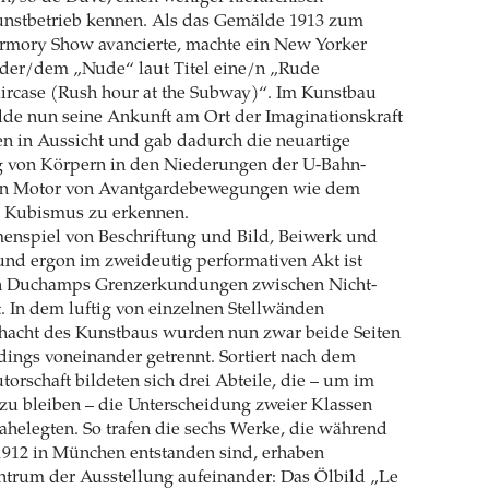
Kunstbetrieb kennen. Als das Gemälde 1913 zum
rmory Show avancierte, machte ein New Yorker
s der/dem „Nude“ laut Titel eine/n „Rude
ircase (Rush hour at the Subway)“. Im Kunstbau
lde nun seine Ankunft am Ort der Imaginationskraft
en in Aussicht und gab dadurch die neuartige
g von Körpern in den Niederungen der U-Bahn-
nen Motor von Avantgardebewegungen wie dem
 Kubismus zu erkennen.
nspiel von Beschriftung und Bild, Beiwerk und
und ergon im zweideutig performativen Akt ist
n Duchamps Grenzerkundungen zwischen Nicht-
 In dem luftig von einzelnen Stellwänden
chacht des Kunstbaus wurden nun zwar beide Seiten
erdings voneinander getrennt. Sortiert nach dem
torschaft bildeten sich drei Abteile, die – um im
zu bleiben – die Unterscheidung zweier Klassen
helegten. So trafen die sechs Werke, die während
 1912 in München entstanden sind, erhaben
ntrum der Ausstellung aufeinander: Das Ölbild „Le