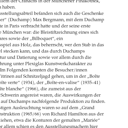
 allem der Cranachs in der Münchener Pinakothek,
n haben.
sstellungsabteil befanden sich auch die Geschenke
ler“ ­(Duchamp) Max Bergmann, mit dem Duchamp
 in Paris verbracht hatte und der seine erste
e München war: die Bleistiftzeichnung eines sich
es sowie der „Bilboquet“, ein
sspiel aus Holz, das beherrscht, wer den Stab in das
el stecken kann, und das durch Duchamps
ur und Datierung sowie vor allem durch die
hrung unter Plexiglas Kunstwerkcharakter zu
. Im Folgenden konnten die Besucher/innen
itrinen auf Schnitzeljagd gehen, um in der „Boîte
îte verte“ (1934), der „Boîte-en-valise“ (1935–41)
îte blanche“ (1966), die zumeist aus der
chwerin angereist waren, die Auswirkungen der
uf ­Duchamps nachfolgende Produktion zu finden.
stigen Ausleuchtung waren so auf dem „Grand
nstruktion (1965/66) von Richard Hamilton aus der
liehen, etwa die Konturen der gemalten „Mariée“
r allem schien es den Ausstellungsmachern hier