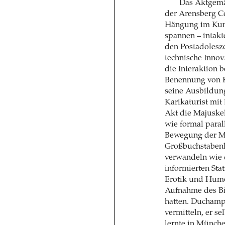
Das Aktgemäl
der Arensberg Co
Hängung im Kuns
spannen – intakt
den Postadolesze
technische Innov
die Interaktion 
Benennung von 
seine Ausbildung
Karikaturist mit 
Akt die Majusk
wie formal paral
Bewegung der Me
Großbuchstabenli
verwandeln wie d
informierten Sta
Erotik und Humor
Aufnahme des Bil
hatten. Duchamps
vermitteln, er se
lernte in Münche