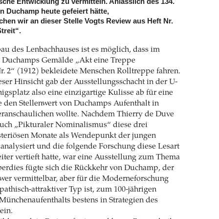
sche Entwicklung zu vermitteln. Anlässlich des 134.
n Duchamp heute gefeiert hätte,
chen wir an dieser Stelle Vogts Review aus Heft Nr.
reit“.
au des Lenbachhauses ist es möglich, dass im
n Duchamps Gemälde „Akt eine Treppe
r. 2“ (1912) bekleidete Menschen Rolltreppe fahren.
ser Hinsicht gab der Ausstellungsschacht in der U-
igsplatz also eine einzigartige Kulisse ab für eine
e den Stellenwert von Duchamps Aufenthalt in
ranschaulichen wollte. Nachdem Thierry de Duve
Buch „Pikturaler Nominalismus“ diese drei
teriösen Monate als Wendepunkt der jungen
 analysiert und die folgende Forschung diese Lesart
eiter vertieft hatte, war eine Ausstellung zum Thema
berdies fügte sich die Rückkehr von Duchamp, der
er vermittelbar, aber für die Moderneforschung
thisch-attraktiver Typ ist, zum 100-jährigen
Münchenaufenthalts bestens in Strategien des
ein.