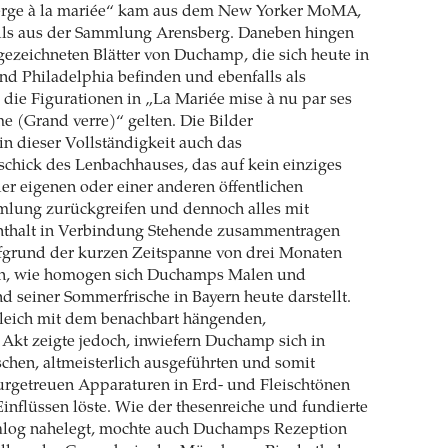
ierge à la mariée“ kam aus dem New Yorker MoMA,
lls aus der Sammlung Arensberg. Daneben hingen
ezeichneten Blätter von Duchamp, die sich heute in
nd Philadelphia befinden und ebenfalls als
 die Figurationen in „La Mariée mise à nu par ses
me (Grand verre)“ gelten. Die Bilder
n dieser Vollständigkeit auch das
chick des Lenbachhauses, das auf kein einziges
er eigenen oder einer anderen öffentlichen
ung zurückgreifen und dennoch alles mit
thalt in Verbindung Stehende zusammentragen
ufgrund der kurzen Zeitspanne von drei Monaten
ch, wie homogen sich Duchamps Malen und
 seiner Sommerfrische in Bayern heute darstellt.
gleich mit dem benachbart hängenden,
Akt zeigte jedoch, inwiefern Duchamp sich in
schen, altmeis­terlich ausgeführten und somit
urgetreuen Apparaturen in Erd- und Fleischtönen
Einflüssen löste. Wie der thesenreiche und fundierte
alog nahelegt, mochte auch Duchamps Rezeption