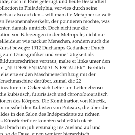
de, noch in Paris gefertigt und heute Bestandteil
llection in Philadelphia, verwies durch seine
tbau also auf den – will man die Metapher so weit
en Personennahverkehr, der pointieren mochte, was
nten damals umtrieb. Doch nicht nur die
ation von Fahrzeugen in der Metropole, nicht nur
bekleideter wie nackter Menschen, sondern auch die
Kunst bewegte 1912 Duchamps Gedanken: Durch
 zum Druckgrafiker und seine Tätigkeit als
Bildunterschriften vertraut, malte er links unter den
eln „NU DESCENDAND UN ESCALIER“. Farblich
lelisierte er den Maschinenschriftzug mit der
nschmaschine darüber, zumal die 22
neaturen in Ocker sich Letter um Letter ebenso
ie kubistisch, futuristisch und chronofotografisch
tionen des Körpers. Die Kombination von Kinetik,
 missfiel den Kubisten von Puteaux, die über die
des in den Salon des Indépendants zu richten
 Künstlerbrüder konnten schließlich nicht
lbst brach im Juli erstmalig ins Ausland auf und
n, so de Duve, einen weniger hierarchisch