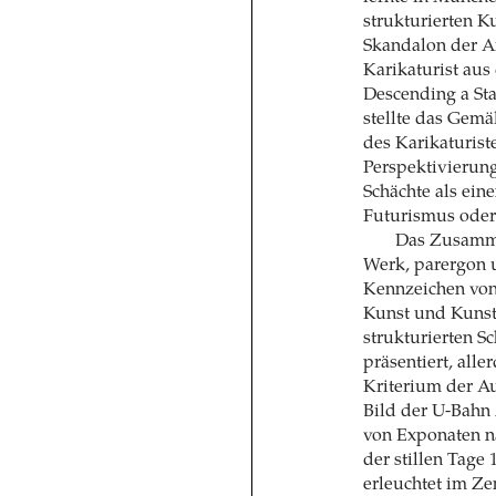
strukturierten 
Skandalon der A
Karikaturist au
Descending a Sta
stellte das Gemä
des Karikaturist
Perspektivierun
Schächte als ei
Futurismus oder
Das Zusamme
Werk, parergon 
Kennzeichen vo
Kunst und Kunst.
strukturierten S
präsentiert, all
Kriterium der Au
Bild der U-Bahn 
von Exponaten na
der stillen Tage
erleuchtet im Ze