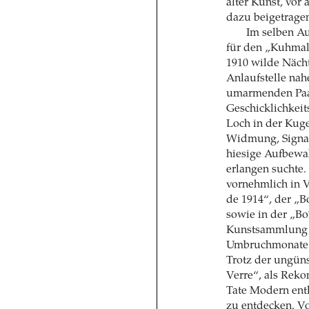
alter Kunst, vor
dazu beigetrage
Im selben Au
für den „Kuhma
1910 wilde Nächte
Anlaufstelle nah
umarmenden Paar
Geschicklichkeit
Loch in der Kug
Widmung, Signat
hiesige Aufbewa
erlangen suchte
vornehmlich in V
de 1914“, der „Bo
sowie in der „Bo
Kunstsammlung S
Umbruchmonate a
Trotz der ungün
Verre“, als Reko
Tate Modern ent
zu entdecken. Vo