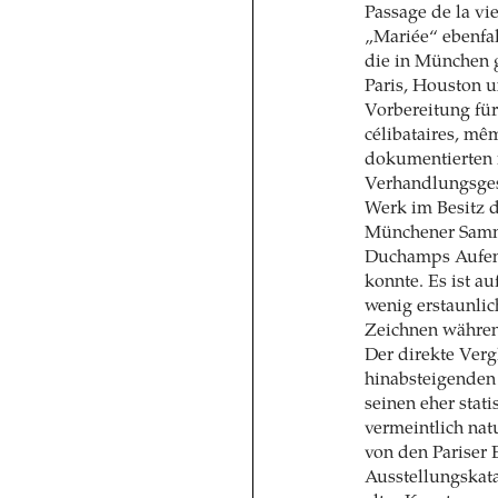
Passage de la v
„Mariée“ ebenfa
die in München g
Paris, Houston u
Vorbereitung für
célibataires, mê
dokumentierten i
Verhandlungsges
Werk im Besitz d
Münchener Samml
Duchamps Aufen
konnte. Es ist a
wenig erstaunli
Zeichnen während
Der direkte Ver
hinabsteigenden 
seinen eher stati
vermeintlich nat
von den Pariser 
Ausstellungskat