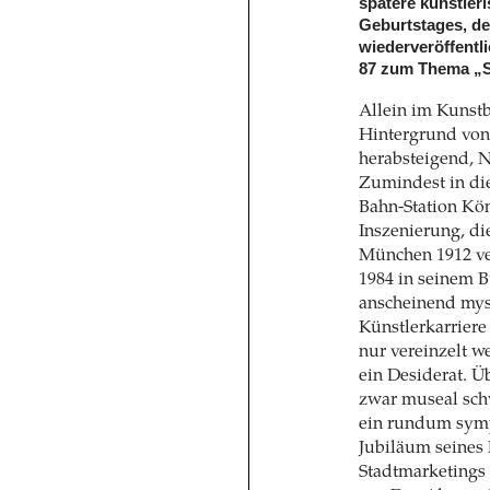
spätere künstleri
Geburtstages, de
wiederveröffentli
87 zum Thema „St
Allein im Kunstb
Hintergrund vo
herabsteigend, N
Zumindest in die
Bahn-Station Kön
Inszenierung, di
München 1912 ve
1984 in seinem 
anscheinend mys
Künstlerkarriere
nur vereinzelt w
ein Desiderat. Ü
zwar museal schw
ein rundum sympa
Jubiläum seines 
Stadtmarketings 