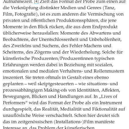
Aufnahmezeit.
Zielt das Format der Probe zum einen auf
[4]
die Verknüpfung distinkter Medien und Genres (Tanz,
Film, Fotografie), ist es zum anderen die Vermischung von
privaten und öffentlichen Produktionssphären, die jene
Momente in den Blick rücken, die aus dem Endprodukt
üblicherweise herausfallen: Momente des Abwartens und
Beobachtens, der Unentschlossenheit und Unbeholfenheit,
des Zweifelns und Suchens, des Fehler-Machens und
Scheiterns, des Zögerns und der Wiederholung. Solche für
künstlerische Produzenten/Produzentinnen typischen
Erfahrungen werden dabei in Beziehung mit sozialen,
emotionalen und medialen Verhaltens- und Rollenmus­tern
inszeniert. Sie treten oftmals in Gestalt eines ebenso
geplanten – weil skriptgesteuerten – wie situations- und
prozessabhängigen Making-ofs von Identitäten, Affekten,
Bewegungen, Blicken und Handlungen auf. In „Lives of
Performers“ wird das Format der Probe als ein Instrument
durchgespielt, das Realität, Medialität und Fiktionalität auf
unauflösliche Weise verschachtelt. Schon hier deutet sich
das im zeitgenössischen (Installations-)Film manifeste
Interesse an, das Problem der künstlerischen