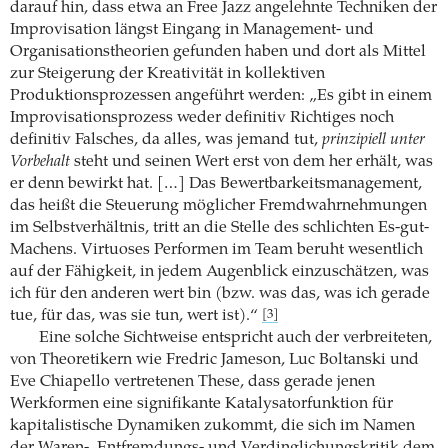
darauf hin, dass etwa an Free Jazz angelehnte Techniken der
Improvisation längst Eingang in Management- und
Organisationstheorien gefunden haben und dort als Mittel
zur Steigerung der Kreativität in kollektiven
Produktionsprozessen angeführt werden: „Es gibt in einem
Improvisationsprozess weder definitiv Richtiges noch
definitiv Falsches, da alles, was jemand tut,
prinzipiell unter
Vorbehalt
steht und seinen Wert erst von dem her erhält, was
er denn bewirkt hat. […] Das Bewertbarkeitsmanagement,
das heißt die Steuerung möglicher Fremdwahrnehmungen
im Selbstverhältnis, tritt an die Stelle des schlichten Es-gut-
Machens. Virtuoses Performen im Team beruht wesentlich
auf der Fähigkeit, in jedem Augenblick einzuschätzen, was
ich für den anderen wert bin (bzw. was das, was ich gerade
tue, für das, was sie tun, wert ist).“
[3]
Eine solche Sichtweise entspricht auch der verbreiteten,
von Theoretikern wie Fredric Jameson, Luc Boltanski und
Eve Chiapello vertretenen These, dass gerade jenen
Werkformen eine signifikante Katalysatorfunktion für
kapitalistische Dynamiken zukommt, die sich im Namen
der Waren-, Entfremdungs- und Verdinglichungskritik dem