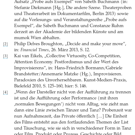
Aufsatz „Probe aufs Exempel“ von Sabeth Buchmann (in:
Stefanie Diekmann [Hg.], Die andere Szene. Theaterproben
und Theaterarbeit im Dokumentarfilm, Berlin 2013) sowie
auf die Vorlesungs- und Veranstaltungsreihe „Probe aufs
Exempel“, die Sabeth Buchmann und Constanze Ruhm
derzeit an der Akademie der bildenden Künste und am
mumok Wien abhalten.
Philip Delves Broughton, „Decide and make your move“,
[2]
in:
Financial Times
, 26. März 2013, S. 12.
Kai van Eikels, „Collective Virtuosity, Co-Competition,
[3]
Attention Economy. Postfordismus und der Wert des
Improvisierens“, in: Hans-Friedrich Bormann/Gabriele
Brandstetter/Annemarie Matzke (Hg.), Improvisieren.
Paradoxien des Unvorhersehbaren. Kunst-Medien-Praxis,
Bielefeld 2010, S. 125–160, hier: S. 146.
„Wenn der Darsteller nicht von der Aufführung zu trennen
[4]
ist und die Aufführung oder Performance (mit ihren
,normalen Bewegungen‘) nicht vom Alltag, wie zieht man
dann eine Linie zwischen Tänzer und Tanz? Probenzeit war
nun Aufnahmezeit, das Private öffentlich […] Die Einheit
des Films entsteht aus den fortlaufenden Themen der List
und Täuschung, wie sie sich in verschiedener Form in Tanz
oder Film, Produkt oder Prozess, Geschichte oder Bild,