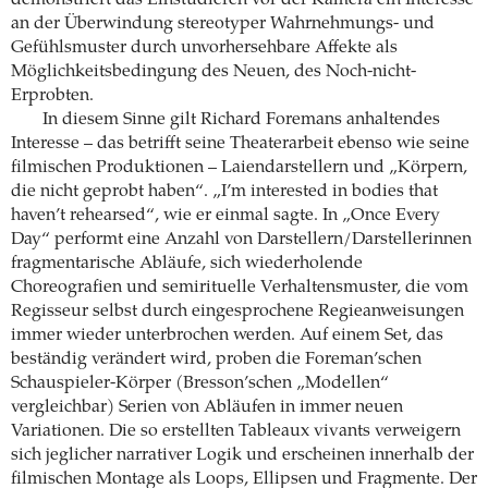
demonstriert das Einstudieren vor der Kamera ein Interesse
an der Überwindung stereotyper Wahrnehmungs- und
Gefühlsmuster durch unvorhersehbare Affekte als
Möglichkeitsbedingung des Neuen, des Noch-nicht-
Erprobten.
In diesem Sinne gilt Richard Foremans anhaltendes
Interesse – das betrifft seine Theaterarbeit ebenso wie seine
filmischen Produktionen – Laiendarstellern und „Körpern,
die nicht geprobt haben“. „I’m interested in bodies that
haven’t rehearsed“, wie er einmal sagte. In „Once Every
Day“ performt eine Anzahl von Darstellern/Darstellerinnen
fragmentarische Abläufe, sich wiederholende
Choreografien und semirituelle Verhaltensmuster, die vom
Regisseur selbst durch eingesprochene Regieanweisungen
immer wieder unterbrochen werden. Auf einem Set, das
beständig verändert wird, proben die Foreman’schen
Schauspieler-Körper (Bresson’schen „Modellen“
vergleichbar) Serien von Abläufen in immer neuen
Variationen. Die so erstellten Tableaux vivants verweigern
sich jeglicher narrativer Logik und erscheinen innerhalb der
filmischen Montage als Loops, Ellipsen und Fragmente. Der