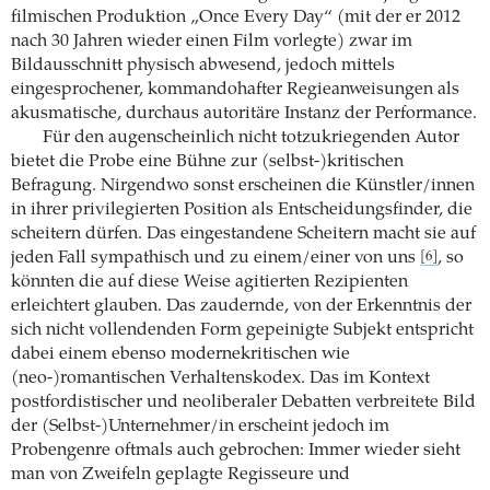
filmischen Produktion „Once Every Day“ (mit der er 2012
nach 30 Jahren wieder einen Film vorlegte) zwar im
Bildausschnitt physisch abwesend, jedoch mittels
eingesprochener, kommandohafter Regieanweisungen als
akusmatische, durchaus autoritäre Instanz der Performance.
Für den augenscheinlich nicht totzukriegenden Autor
bietet die Probe eine Bühne zur (selbst-)kritischen
Befragung. Nirgendwo sonst erscheinen die Künstler/innen
in ihrer privilegierten Position als Entscheidungsfinder, die
scheitern dürfen. Das eingestandene Scheitern macht sie auf
jeden Fall sympathisch und zu einem/einer von uns
, so
[6]
könnten die auf diese Weise agitierten Rezipienten
erleichtert glauben. Das zaudernde, von der Erkenntnis der
sich nicht vollendenden Form gepeinigte Subjekt entspricht
dabei einem ebenso modernekritischen wie
(neo-)romantischen Verhaltenskodex. Das im Kontext
postfordistischer und neoliberaler Debatten verbreitete Bild
der (Selbst-)Unternehmer/in erscheint jedoch im
Probengenre oftmals auch gebrochen: Immer wieder sieht
man von Zweifeln geplagte Regisseure und