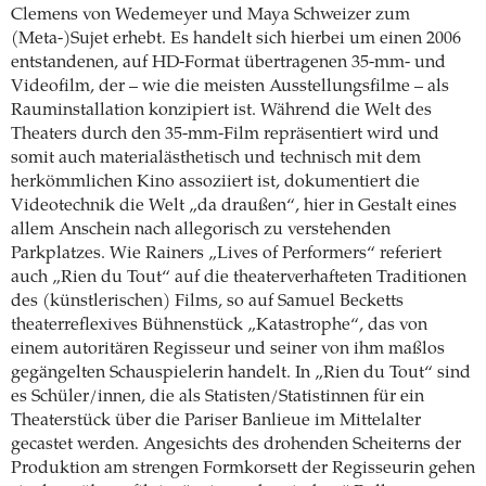
Clemens von Wedemeyer und Maya Schweizer zum
(Meta-)Sujet erhebt. Es handelt sich hierbei um einen 2006
entstandenen, auf HD-Format übertragenen 35-mm- und
Videofilm, der – wie die meisten Ausstellungsfilme – als
Rauminstallation konzipiert ist. Während die Welt des
Theaters durch den 35-mm-Film repräsentiert wird und
somit auch materialästhetisch und technisch mit dem
herkömmlichen Kino assoziiert ist, dokumentiert die
Videotechnik die Welt „da draußen“, hier in Gestalt eines
allem Anschein nach allegorisch zu verstehenden
Parkplatzes. Wie Rainers „Lives of Performers“ referiert
auch „Rien du Tout“ auf die theaterverhafteten Traditionen
des (künstlerischen) Films, so auf Samuel Becketts
theaterreflexives Bühnenstück „Katastrophe“, das von
einem autoritären Regisseur und seiner von ihm maßlos
gegängelten Schauspielerin handelt. In „Rien du Tout“ sind
es Schüler/innen, die als Statisten/Statistinnen für ein
Theaterstück über die Pariser Banlieue im Mittelalter
gecastet werden. Angesichts des drohenden Scheiterns der
Produktion am strengen Formkorsett der Regisseurin gehen