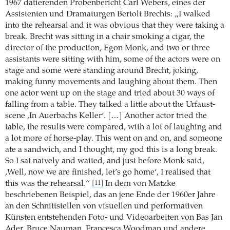
1967 datierenden Probenbericht Carl Webers, eines der
Assistenten und Dramaturgen Bertolt Brechts: „I walked
into the rehearsal and it was obvious that they were taking a
break. Brecht was sitting in a chair smoking a cigar, the
director of the production, Egon Monk, and two or three
assistants were sitting with him, some of the actors were on
stage and some were standing around Brecht, joking,
making funny movements and laughing about them. Then
one actor went up on the stage and tried about 30 ways of
falling from a table. They talked a little about the Urfaust-
scene ,In Auerbachs Keller‘. […] Another actor tried the
table, the results were compared, with a lot of laughing and
a lot more of horse-play. This went on and on, and someone
ate a sandwich, and I thought, my god this is a long break.
So I sat naively and waited, and just before Monk said,
,Well, now we are finished, let’s go home‘, I realised that
this was the rehearsal.“
In dem von Matzke
[11]
beschriebenen Beispiel, das an jene Ende der 1960er Jahre
an den Schnittstellen von visuellen und performativen
Künsten entstehenden Foto- und Videoarbeiten von Bas Jan
Ader, Bruce Nauman, Francesca Woodman und andere