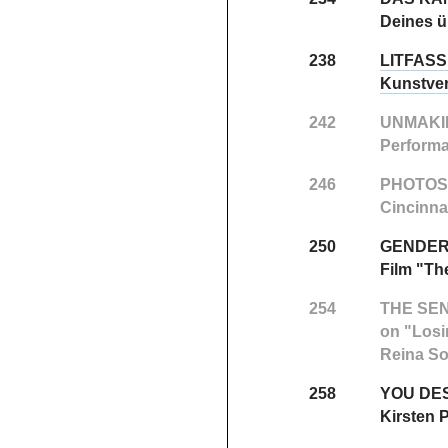
Deines ü
238
LITFASS
Kunstver
242
UNMAKI
Performa
246
PHOTOS
Cincinna
250
GENDER
Film "The
254
THE SEN
on "Losi
Reina So
258
YOU DE
Kirsten 