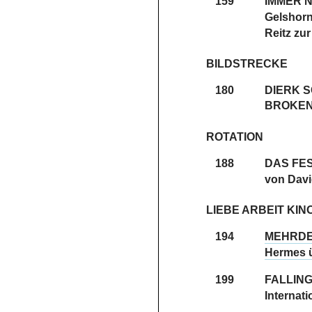
159
IMMER 
Gelshorn
Reitz zu
BILDSTRECKE
180
DIERK 
BROKEN
ROTATION
188
DAS FE
von Davi
LIEBE ARBEIT KIN
194
MEHRDE
Hermes ü
199
FALLING
Internat