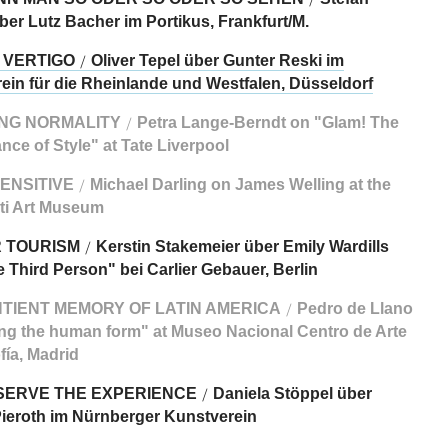
ber Lutz Bacher im Portikus, Frankfurt/M.
 VERTIGO
Oliver Tepel über Gunter Reski im
/
ein für die Rheinlande und Westfalen, Düsseldorf
NG NORMALITY
Petra Lange-Berndt on "Glam! The
/
nce of Style" at Tate Liverpool
ENSITIVE
Michael Darling on James Welling at the
/
ti Art Museum
 TOURISM
Kerstin Stakemeier über Emily Wardills
/
 Third Person" bei Carlier Gebauer, Berlin
TIENT MEMORY OF LATIN AMERICA
Pedro de Llano
/
ng the human form" at Museo Nacional Centro de Arte
fía, Madrid
SERVE THE EXPERIENCE
Daniela Stöppel über
/
Pieroth im Nürnberger Kunstverein