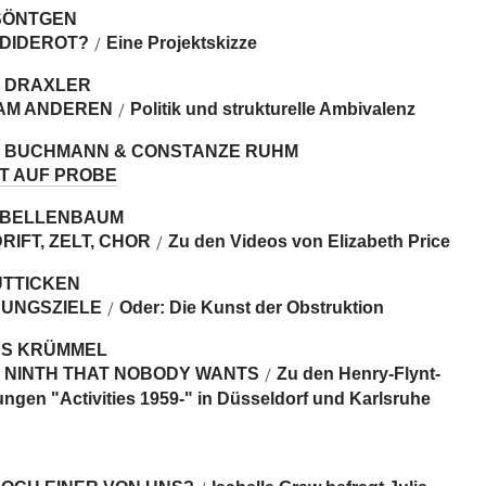
SÖNTGEN
DIDEROT?
Eine Projektskizze
/
 DRAXLER
 AM ANDEREN
Politik und strukturelle Ambivalenz
/
 BUCHMANN & CONSTANZE RUHM
T AUF PROBE
 BELLENBAUM
DRIFT, ZELT, CHOR
Zu den Videos von Elizabeth Price
/
ÜTTICKEN
UNGSZIELE
Oder: Die Kunst der Obstruktion
/
S KRÜMMEL
R NINTH THAT NOBODY WANTS
Zu den Henry-Flynt-
/
ungen "Activities 1959-" in Düsseldorf und Karlsruhe