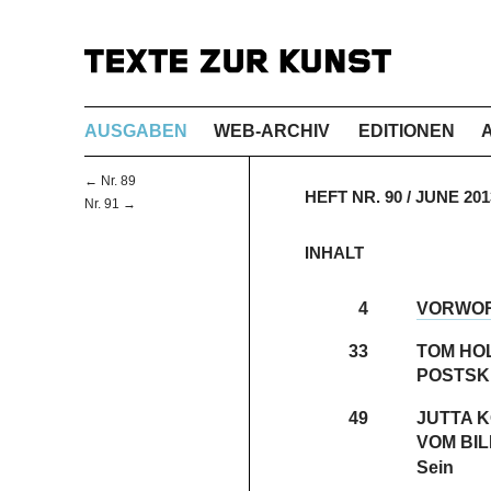
AUSGABEN
WEB-ARCHIV
EDITIONEN
← Nr. 89
HEFT NR. 90 / JUNE 2
Nr. 91 →
INHALT
4
VORWO
33
TOM HO
POSTSK
49
JUTTA 
VOM BIL
Sein