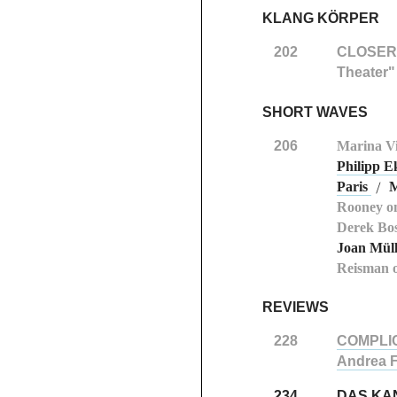
KLANG KÖRPER
202
CLOSER
Theater"
SHORT WAVES
206
Marina Vi
Philipp E
Paris
M
/
Rooney on
Derek Bos
Joan Müll
Reisman o
REVIEWS
228
COMPLI
Andrea F
234
DAS KA