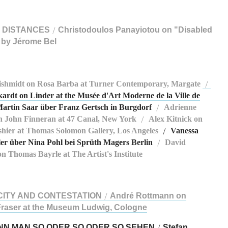
 DISTANCES
Christodoulos Panayiotou on "Disabled
/
 by Jérome Bel
shmidt on Rosa Barba at Turner Contemporary, Margate
/
kardt on Linder at the Musée d'Art Moderne de la Ville de
artin Saar über Franz Gertsch in Burgdorf
Adrienne
/
 John Finneran at 47 Canal, New York
Alex Kitnick on
/
hier at Thomas Solomon Gallery, Los Angeles
Vanessa
/
er über Nina Pohl bei Sprüth Magers Berlin
David
/
n Thomas Bayrle at The Artist's Institute
CITY AND CONTESTATION
André Rottmann on
/
raser at the Museum Ludwig, Cologne
NN MAN SO ODER SO ODER SO SEHEN
Stefan
/