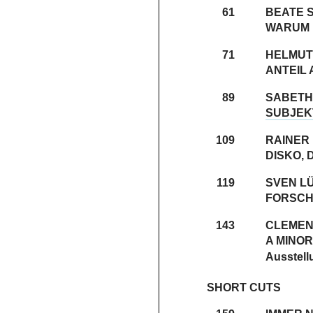
61
BEATE 
WARUM 
71
HELMUT
ANTEIL
89
SABETH
SUBJEK
109
RAINER
DISKO, 
119
SVEN L
FORSCH
143
CLEMEN
A MINO
Ausstell
SHORT CUTS