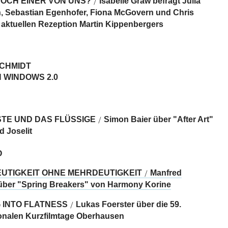
NOCH EINER VON UNS?
Isabelle Graw befragt Julia
/
, Sebastian Egenhofer, Fiona McGovern und Chris
r aktuellen Rezeption Martin Kippenbergers
SCHMIDT
 WINDOWS 2.0
STE UND DAS FLÜSSIGE
Simon Baier über "After Art"
/
d Joselit
O
UTIGKEIT OHNE MEHRDEUTIGKEIT
Manfred
/
ber "Spring Breakers" von Harmony Korine
 INTO FLATNESS
Lukas Foerster über die 59.
/
ionalen Kurzfilmtage Oberhausen