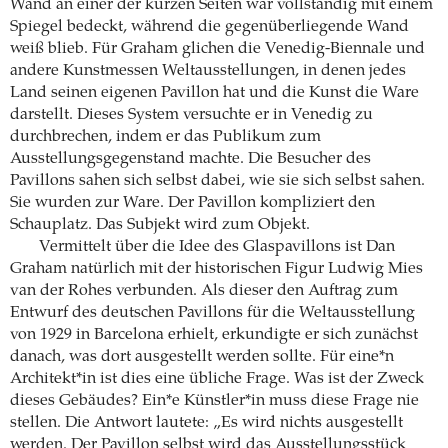
Wand an einer der kurzen Seiten war vollständig mit einem
Spiegel bedeckt, während die gegenüberliegende Wand
weiß blieb. Für Graham glichen die Venedig-Biennale und
andere Kunstmessen Weltausstellungen, in denen jedes
Land seinen eigenen Pavillon hat und die Kunst die Ware
darstellt. Dieses System versuchte er in Venedig zu
durchbrechen, indem er das Publikum zum
Ausstellungsgegenstand machte. Die Besucher des
Pavillons sahen sich selbst dabei, wie sie sich selbst sahen.
Sie wurden zur Ware. Der Pavillon kompliziert den
Schauplatz. Das Subjekt wird zum Objekt.
Vermittelt über die Idee des Glaspavillons ist Dan
Graham natürlich mit der historischen Figur Ludwig Mies
van der Rohes verbunden. Als dieser den Auftrag zum
Entwurf des deutschen Pavillons für die Weltausstellung
von 1929 in Barcelona erhielt, erkundigte er sich zunächst
danach, was dort ausgestellt werden sollte. Für eine*n
Architekt*in ist dies eine übliche Frage. Was ist der Zweck
dieses Gebäudes? Ein*e Künstler*in muss diese Frage nie
stellen. Die Antwort lautete: „Es wird nichts ausgestellt
werden. Der Pavillon selbst wird das Ausstellungsstück