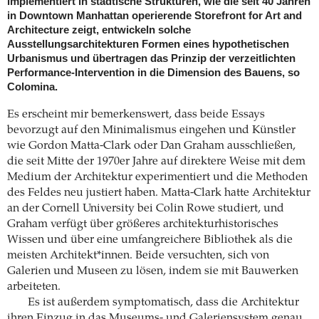
implementiert in städtische Strukturen, wie die seit 40 Jahren
in Downtown Manhattan operierende Storefront for Art and
Architecture zeigt, entwickeln solche
Ausstellungsarchitekturen Formen eines hypothetischen
Urbanismus und übertragen das Prinzip der verzeitlichten
Performance-Intervention in die Dimension des Bauens, so
Colomina.
Es erscheint mir bemerkenswert, dass beide Essays
bevorzugt auf den Minimalismus eingehen und Künstler
wie Gordon Matta-Clark oder Dan Graham ausschließen,
die seit Mitte der 1970er Jahre auf direktere Weise mit dem
Medium der Architektur experimentiert und die Methoden
des Feldes neu justiert haben. Matta-Clark hatte Architektur
an der Cornell University bei Colin Rowe studiert, und
Graham verfügt über größeres architekturhistorisches
Wissen und über eine umfangreichere Bibliothek als die
meisten Architekt*innen. Beide versuchten, sich von
Galerien und Museen zu lösen, indem sie mit Bauwerken
arbeiteten.
Es ist außerdem symptomatisch, dass die Architektur
ihren Einzug in das Museums- und Galeriensystem genau