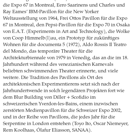
die Expo 67 in Montreal, Eero Saarinens und Charles und
Ray Eames’ IBM-Pavillon für die New Yorker
Weltausstellung von 1964, Frei Ottos Pavillon für die Expo
67 in Montreal, den Pepsi-Pavillon für die Expo 70 in Osaka
von E.A.T. (Experiments in Art and Technology), die Wolke
von Coop Himmelb(l)au, ein Prototyp für zukünftiges
Wohnen für die documenta 5 (1972), Aldo Rossis Il Teatro
del Mondo, das temporäre Theater für die
Architekturbiennale von 1979 in Venedig, das an die im 18.
Jahrhundert während des venezianischen Karnevals
beliebten schwimmenden Theater erinnerte, und viele
weitere. Die Tradition des Pavillons als Ort des
architektonischen Experimentierens setzt sich nach der
Jahrhundertwende in solch legendären Projekten fort wie
dem Blur Building von Diller + Scofidio im
schweizerischen Yverdon-les-Bains, einem inzwischen
zerstörten Medienpavillon für die Schweizer Expo 2002,
und in der Reihe von Pavillons, die jedes Jahr für die
Serpentine in London entstehen (Toyo Ito, Oscar Niemeyer,
Rem Koolhaas, Ólafur Eliasson, SANAA).