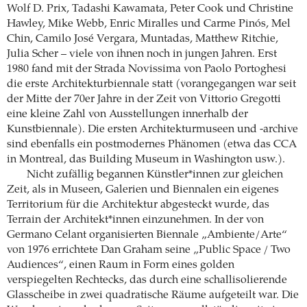
Wolf D. Prix, Tadashi Kawamata, Peter Cook und Christine
Hawley, Mike Webb, Enric Miralles und Carme Pinós, Mel
Chin, Camilo José Vergara, Muntadas, Matthew Ritchie,
Julia Scher – viele von ihnen noch in jungen Jahren. Erst
1980 fand mit der Strada Novissima von Paolo Portoghesi
die erste Architekturbiennale statt (vorangegangen war seit
der Mitte der 70er Jahre in der Zeit von Vittorio Gregotti
eine kleine Zahl von Ausstellungen innerhalb der
Kunstbiennale). Die ersten Architekturmuseen und -archive
sind ebenfalls ein postmodernes Phänomen (etwa das CCA
in Montreal, das Building Museum in Washington usw.).
Nicht zufällig begannen Künstler*innen zur gleichen
Zeit, als in Museen, Galerien und Biennalen ein eigenes
Territorium für die Architektur abgesteckt wurde, das
Terrain der Architekt*innen einzunehmen. In der von
Germano Celant organisierten Biennale „Ambiente/Arte“
von 1976 errichtete Dan Graham seine „Public Space / Two
Audiences“, einen Raum in Form eines golden
verspiegelten Rechtecks, das durch eine schallisolierende
Glasscheibe in zwei quadratische Räume aufgeteilt war. Die