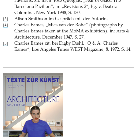
Pavillons, zit. nach: José Quetglas, „Fear of Glass. The
Barcelona Pavilion“, in: „Revisions 2“, hg. v. Beatriz
Colomina, New York 1988, S. 130.
Alison Smithson im Gespräch mit der Autorin.
[3]
Charles Eames, „Mies van der Rohe“ (photographs by
[4]
Charles Eames taken at the MoMA exhibition), in: Arts &
Architecture, December 1947, S. 27.
Charles Eames zit. bei Digby Diehl, „Q & A. Charles
[5]
Eames“, Los Angeles Times WEST Magazine, 8, 1972, S. 14.