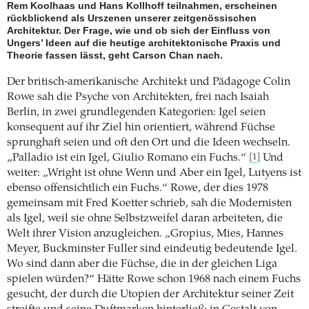
Rem Koolhaas und Hans Kollhoff teilnahmen, erscheinen
rückblickend als Urszenen unserer zeit­genössischen
Architektur. Der Frage, wie und ob sich der Einfluss von
Ungers’ Ideen auf die heutige architektonische Praxis und
Theorie fassen lässt, geht Carson Chan nach.
Der britisch-amerikanische Architekt und Pädagoge Colin
Rowe sah die Psyche von Architekten, frei nach Isaiah
Berlin, in zwei grundlegenden Kategorien: Igel seien
konsequent auf ihr Ziel hin orientiert, während Füchse
sprunghaft seien und oft den Ort und die Ideen wechseln.
„Palladio ist ein Igel, Giulio Romano ein Fuchs.“
Und
[1]
weiter: „Wright ist ohne Wenn und Aber ein Igel, Lutyens ist
ebenso offensichtlich ein Fuchs.“ Rowe, der dies 1978
gemeinsam mit Fred Koetter schrieb, sah die Modernisten
als Igel, weil sie ohne Selbstzweifel daran arbeiteten, die
Welt ihrer Vision anzugleichen. „Gropius, Mies, Hannes
Meyer, Buckminster Fuller sind eindeutig bedeutende Igel.
Wo sind dann aber die Füchse, die in der gleichen Liga
spielen würden?“ Hätte Rowe schon 1968 nach einem Fuchs
gesucht, der durch die Utopien der Architektur seiner Zeit