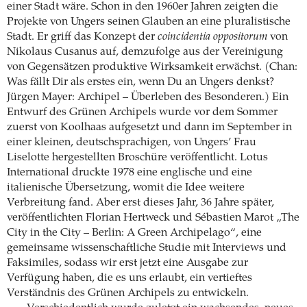
einer Stadt wäre. Schon in den 1960er Jahren zeigten die
Projekte von Ungers seinen Glauben an eine pluralistische
Stadt. Er griff das Konzept der
coincidentia oppositorum
von
Nikolaus Cusanus auf, demzufolge aus der Vereinigung
von Gegensätzen produktive Wirksamkeit erwächst. (Chan:
Was fällt Dir als erstes ein, wenn Du an Ungers denkst?
Jürgen Mayer: Archipel – Überleben des Besonderen.) Ein
Entwurf des Grünen Archipels wurde vor dem Sommer
zuerst von Koolhaas aufgesetzt und dann im September in
einer kleinen, deutschsprachigen, von Ungers’ Frau
Liselotte hergestellten Broschüre veröffentlicht. Lotus
International druckte 1978 eine englische und eine
italienische Übersetzung, womit die Idee weitere
Verbreitung fand. Aber erst dieses Jahr, 36 Jahre später,
veröffentlichten Florian Hertweck und Sébastien Marot „The
City in the City – Berlin: A Green Archipelago“, eine
gemeinsame wissenschaftliche Studie mit Interviews und
Faksimiles, sodass wir erst jetzt eine Ausgabe zur
Verfügung haben, die es uns erlaubt, ein vertieftes
Verständnis des Grünen Archipels zu entwickeln.