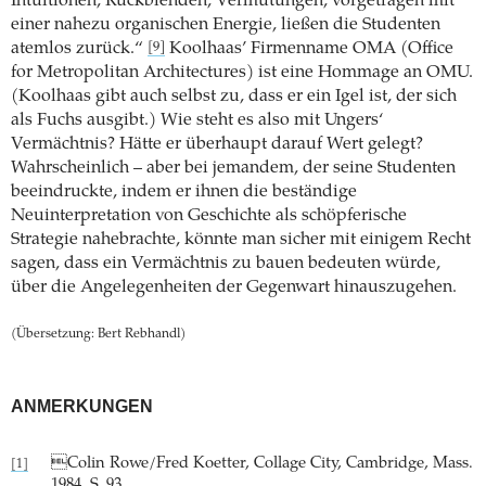
Intuitionen, Rückblenden, Vermutungen, vorgetragen mit
einer nahezu organischen Energie, ließen die Studenten
atemlos zurück.“
Koolhaas’ Firmenname OMA (Office
[9]
for Metropolitan Architectures) ist eine Hommage an OMU.
(Koolhaas gibt auch selbst zu, dass er ein Igel ist, der sich
als Fuchs ausgibt.) Wie steht es also mit Ungers‘
Vermächtnis? Hätte er überhaupt darauf Wert gelegt?
Wahrscheinlich – aber bei jemandem, der seine Studenten
beeindruckte, indem er ihnen die beständige
Neuinterpretation von Geschichte als schöpferische
Strategie nahebrachte, könnte man sicher mit einigem Recht
sagen, dass ein Vermächtnis zu bauen bedeuten würde,
über die Angelegenheiten der Gegenwart hinauszugehen.
(Übersetzung: Bert Rebhandl)
ANMERKUNGEN
Colin Rowe/Fred Koetter, Collage City, Cambridge, Mass.
[1]
1984, S. 93.