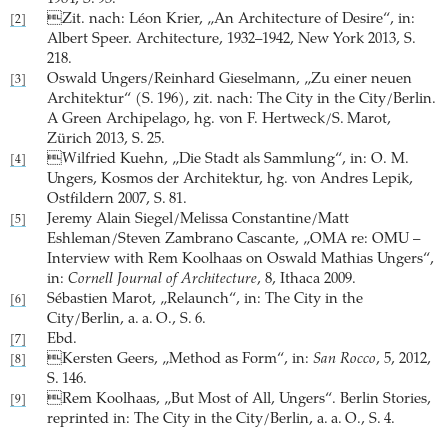
Zit. nach: Léon Krier, „An Architecture of Desire“, in:
[2]
Albert Speer. Architecture, 1932–1942, New York 2013, S.
218.
Oswald Ungers/Reinhard Gieselmann, „Zu einer neuen
[3]
Architektur“ (S. 196), zit. nach: The City in the City/Berlin.
A Green Archipelago, hg. von F. Hertweck/S. Marot,
Zürich 2013, S. 25.
Wilfried Kuehn, „Die Stadt als Sammlung“, in: O. M.
[4]
Ungers, Kosmos der Architektur, hg. von Andres Lepik,
Ostfildern 2007, S. 81.
Jeremy Alain Siegel/Melissa Constantine/Matt
[5]
Eshleman/Steven Zambrano Cascante, „OMA re: OMU –
Interview with Rem Koolhaas on Oswald Mathias Ungers“,
in:
Cornell Journal of Architecture
, 8, Ithaca 2009.
Sébastien Marot, „Relaunch“, in: The City in the
[6]
City/Berlin, a. a. O., S. 6.
Ebd.
[7]
Kersten Geers, „Method as Form“, in:
San Rocco
, 5, 2012,
[8]
S. 146.
Rem Koolhaas, „But Most of All, Ungers“. Berlin Stories,
[9]
reprinted in: The City in the City/Berlin, a. a. O., S. 4.