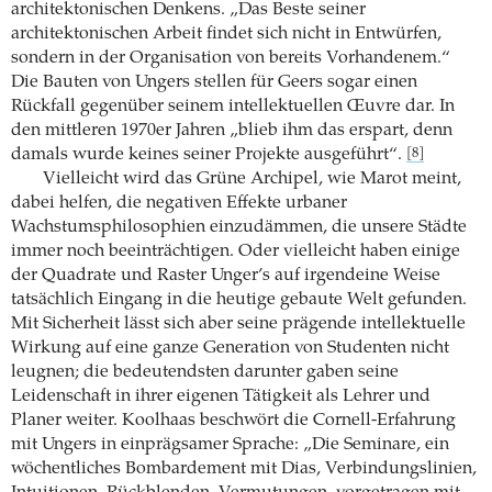
architektonischen Denkens. „Das Beste seiner
architektonischen Arbeit findet sich nicht in Entwürfen,
sondern in der Organisation von bereits Vorhandenem.“
Die Bauten von Ungers stellen für Geers sogar einen
Rückfall gegenüber seinem intellektuellen Œuvre dar. In
den mittleren 1970er Jahren „blieb ihm das erspart, denn
damals wurde keines seiner Projekte ausgeführt“.
[8]
Vielleicht wird das Grüne Archipel, wie Marot meint,
dabei helfen, die negativen Effekte urbaner
Wachstumsphilosophien einzudämmen, die unsere Städte
immer noch beeinträchtigen. Oder vielleicht haben einige
der Quadrate und Raster Unger’s auf irgendeine Weise
tatsächlich Eingang in die heutige gebaute Welt gefunden.
Mit Sicherheit lässt sich aber seine prägende intellektuelle
Wirkung auf eine ganze Generation von Studenten nicht
leugnen; die bedeutendsten darunter gaben seine
Leidenschaft in ihrer eigenen Tätigkeit als Lehrer und
Planer weiter. Koolhaas beschwört die Cornell-Erfahrung
mit Ungers in einprägsamer Sprache: „Die Seminare, ein
wöchentliches Bombardement mit Dias, Verbindungslinien,