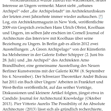
Verschiedentlich wurde zuletzt ein wachsendes, neues
Interesse an Ungers vermerkt. Marot sieht „urbanes
Archipel“ oder „die Archipelstadt“ im Architekturdiskurs
der letzten zwei Jahrzehnte immer wieder auftauchen.
[7]
Log, ein Architekturmagazin in New York, veröffentlichte
2009 ein Gespräch zwischen Hans Ulrich Obrist, Koolhaas
und Ungers, im selben Jahr erschien im Cornell Journal of
Architecture das Interview mit Koolhaas über seine
Beziehung zu Ungers. In Berlin gab es allein 2012 zwei
Ausstellungen: „A Green Archipelago“ von der Künstlerin
Isa Melsheimer in der Galerie Esther Schipper (2. Juni bis
28. Juli) und „Im Archipel“ des Architekten Arno
Brandlhuber, eine gemeinsame Ausstellung des Neuen
Berliner Kunstvereins mit der Galerie KOW (8. September
bis 4. November). Der Schweizer Theoretiker André Bideau
hat 2011 ein Buch über Ungers’ Arbeiten in Frankfurt und
West-Berlin veröffentlicht, auf das seither Vorträge,
Diskussionen und kleinere Artikel folgten, jüngst etwa in
Candide: Journal for Architectural ­Knowledge (Oktober
2013). Pier Vittorio Aurelis The ­Possibility of An Absolute
Architecture (2013) lässt sich als gründlich recherchierte,