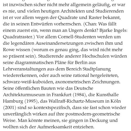
ist inzwischen sicher nicht mehr allgemein geläufig, er war
es nie, und vielen heutigen Architekten und Studierenden
ist er vor allem wegen der Quadrate und Raster bekannt,
die in seinen Entwürfen vorherrschen. (Chan: Was fällt
einem zuerst ein, wenn man an Ungers denkt? Bjarke Ingels:
Quadratraster.) Vor allem Cornell-Studenten werden um
die legendären Auseinandersetzungen zwischen ihm und
Rowe wissen (worum es genau ging, das wird nicht mehr
so präsent sein). Studierende anderer Hochschulen würden
seine diagrammatischen Pläne für Berlin aus
Lehrveranstaltungen aus dem Bereich Stadtplanung
wiedererkennen, oder auch seine rational hergeleiteten,
schwarz-weiß-kuboiden, axonometrischen Zeichnungen.
Seine öffentlichen Bauten wie das Deutsche
Architekturmuseum in Frankfurt (1984), die Kunsthalle
Hamburg (1995), das Wallraff-Richartz-Museum in Köln
(2001) sind so kontextspezifisch, dass sie fast schon wieder
unverfänglich wirken auf ihre postmodern-geometrische
Weise. Man könnte meinen, sie gingen in Deckung und
wollten sich der Aufmerksamkeit entziehen.