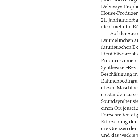
Jahre noch einig
Debussys Prophe
House-Produzente
21. Jahrhundert 
nicht mehr im Kö
Auf der Such
Däumelinchen auf
futuristischen E
Identitätsdatenb
Producer/innen
Synthesizer-Revi
Beschäftigung m
Rahmenbedingung
diesen Maschinen
entstanden zu se
Soundsynthetisie
einen Ort jensei
Fortschreiten dig
Erforschung der
die Grenzen der
und das weckte