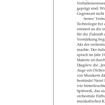
Verhaltensweise
geprägt sind: Wi
Gegenwart nicht
Serres’ Vert
Technologie bei 
erinnert an die 
für die Zukunft 
Verstärkung beg
Akt der orchest
machte. Der ital
sprach im Jahr 1
Materie ist durch
Djagilew die „Je
Auge ein Orchest
von Musikern däc
bestünde! Nein! 
wie hinterleucht
Spätwerk, das si
orchestrale Färb
musikalischen Kl