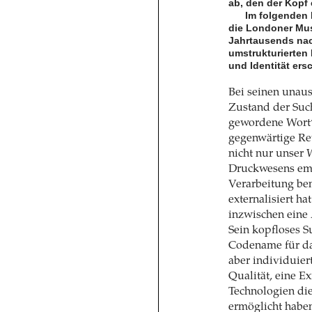
ab, den der Kopf
Im folgenden 
die Londoner Musi
Jahrtausends nach
umstrukturierten 
und Identität ers
Bei seinen unau
Zustand der Such
gewordene Wor
gegenwärtige Rev
nicht nur unser
Druckwesens ema
Verarbeitung be
externalisiert ha
inzwischen eine 
Sein kopfloses S
Codename für da
aber individuier
Qualität, eine E
Technologien die
ermöglicht haben