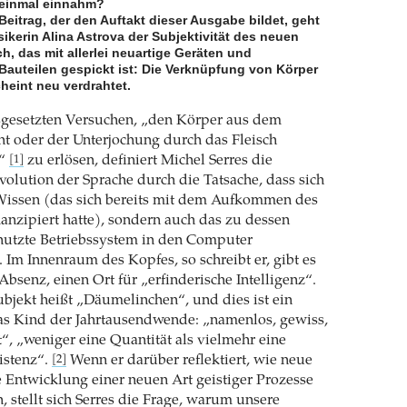
 einmal einnahm?
Beitrag, der den Auftakt dieser Ausgabe bildet, geht
kerin Alina Astrova der Subjektivität des neuen
, das mit allerlei neuartige Geräten und
Bauteilen gespickt ist: Die Verknüpfung von Körper
cheint neu verdrahtet.
sgesetzten Versuchen, „den Körper aus dem
t oder der Unter­jochung durch das Fleisch
t“
zu erlösen, definiert Michel Serres die
[1]
olution der Sprache durch die Tatsache, dass sich
 Wissen (das sich bereits mit dem Aufkommen des
nzipiert hatte), sondern auch das zu dessen
nutzte Betriebssystem in den Computer
t. Im Innenraum des Kopfes, so schreibt er, gibt es
Absenz, einen Ort für „erfinderische Intelligenz“.
ubjekt heißt „Däumelinchen“, und dies ist ein
s Kind der Jahrtausendwende: „namenlos, gewiss,
t“, „weniger eine Quantität als vielmehr eine
xistenz“.
Wenn er darüber reflektiert, wie neue
[2]
 Entwicklung einer neuen Art geistiger Prozesse
, stellt sich Serres die Frage, warum unsere