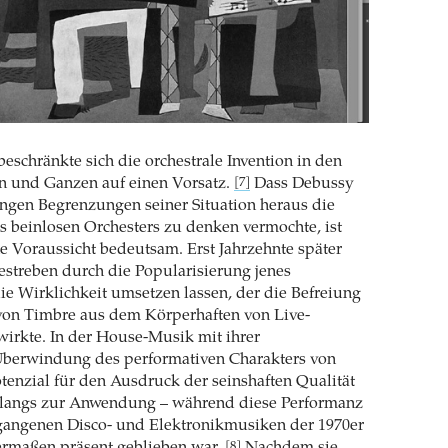
eschränkte sich die orches­trale Invention in den
n und Ganzen auf einen Vorsatz.
Dass Debussy
[7]
ngen Begrenzungen seiner Situation heraus die
s beinlosen Orches­ters zu denken vermochte, ist
e Voraussicht bedeutsam. Erst Jahrzehnte später
 Bestreben durch die Popularisierung jenes
die Wirklichkeit umsetzen lassen, der die Befreiung
von Timbre aus dem Körperhaften von Live-
irkte. In der House-Musik mit ihrer
erwindung des performativen Charakters von
enzial für den Ausdruck der seinshaften Qualität
langs zur Anwendung – während diese Performanz
gangenen Disco- und Elektronikmusiken der 1970er
[8]