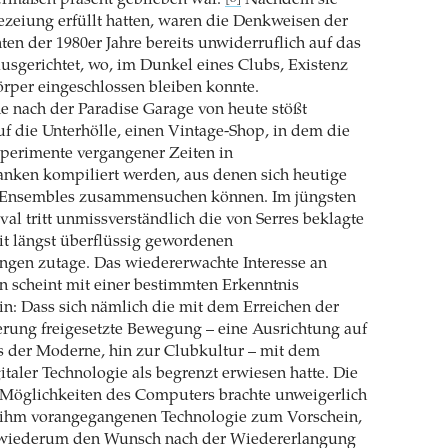
ermaßen präsent geblieben war.
Nachdem sie
zeiung erfüllt hatten, waren die Denkweisen der
n der 1980er Jahre bereits unwiderruflich auf das
ausgerichtet, wo, im Dunkel eines Clubs, Existenz
rper eingeschlossen bleiben konnte.
e nach der Paradise Garage von heute stößt
 die Unterhölle, einen Vintage-Shop, in dem die
xperimente vergangener Zeiten in
anken kompiliert werden, aus denen sich heutige
 Ensembles zusammensuchen können. Im jüngsten
val tritt unmissverständlich die von Serres beklagte
it längst überflüssig gewordenen
en zutage. Das wiedererwachte Interesse an
 scheint mit einer bestimmten Erkenntnis
in: Dass sich nämlich die mit dem Erreichen der
rung freigesetzte Bewegung – eine Ausrichtung auf
ts der Moderne, hin zur Clubkultur – mit dem
italer Technologie als begrenzt erwiesen hatte. Die
 Möglichkeiten des Computers brachte unweigerlich
 ihm vorangegangenen Technologie zum Vorschein,
 wiederum den Wunsch nach der Wiedererlangung