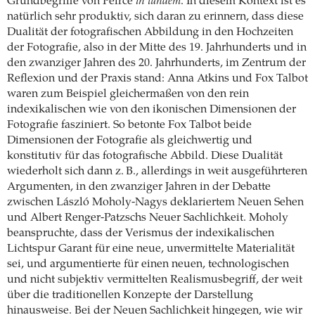
Grundbegriffe von Peirce
in tandem
. In diesem Kontext ist es
natürlich sehr produktiv, sich daran zu erinnern, dass diese
Dualität der fotografischen Abbildung in den Hochzeiten
der Fotografie, also in der Mitte des 19. Jahrhunderts und in
den zwanziger Jahren des 20. Jahrhunderts, im Zentrum der
Reflexion und der Praxis stand: Anna Atkins und Fox Talbot
waren zum Beispiel gleichermaßen von den rein
indexikalischen wie von den ikonischen Dimensionen der
Fotografie fasziniert. So betonte Fox Talbot beide
Dimensionen der Fotografie als gleichwertig und
konstitutiv für das fotografische Abbild. Diese Dualität
wiederholt sich dann z. B., allerdings in weit ausgeführteren
Argumenten, in den zwanziger Jahren in der Debatte
zwischen László Moholy-Nagys deklariertem Neuen Sehen
und Albert Renger-Patzschs Neuer Sachlichkeit. Moholy
beanspruchte, dass der Verismus der indexikalischen
Lichtspur Garant für eine neue, unvermittelte Materialität
sei, und argumentierte für einen neuen, technologischen
und nicht subjektiv vermittelten Realismusbegriff, der weit
über die traditionellen Konzepte der Darstellung
hinausweise. Bei der Neuen Sachlichkeit hingegen, wie wir