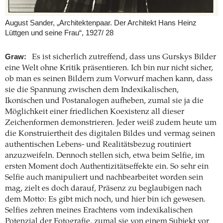
August Sander, „Architektenpaar. Der Architekt Hans Heinz
Lüttgen und seine Frau“, 1927/ 28
Graw:
Es ist sicherlich zutreffend, dass uns Gurskys Bilder
eine Welt ohne Kritik präsentieren. Ich bin nur nicht sicher,
ob man es seinen Bildern zum Vorwurf machen kann, dass
sie die Spannung zwischen dem Indexikalischen,
Ikonischen und Postanalogen aufheben, zumal sie ja die
Möglichkeit einer friedlichen Koexistenz all dieser
Zeichenformen demonstrieren. Jeder weiß zudem heute um
die Konstruiertheit des digitalen Bildes und vermag seinen
authentischen Lebens- und Realitätsbezug routiniert
anzuzweifeln. Dennoch stellen sich, etwa beim Selfie, im
ersten Moment doch Authentizitätseffekte ein. So sehr ein
Selfie auch manipuliert und nachbearbeitet worden sein
mag, zielt es doch darauf, Präsenz zu beglaubigen nach
dem Motto: Es gibt mich noch, und hier bin ich gewesen.
Selfies zehren meines Erachtens vom indexikalischen
Potenzial der Fotografie, zumal sie von einem Subjekt vor