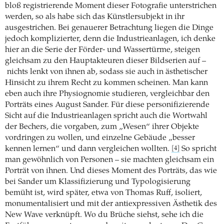
bloß registrierende Moment dieser Fotografie unterstrichen
werden, so als habe sich das Künstlersubjekt in ihr
ausgestrichen. Bei genauerer Betrachtung liegen die Dinge
jedoch komplizierter, denn die Industrieanlagen, ich denke
hier an die Serie der Förder- und Wassertürme, steigen
gleichsam zu den Hauptakteuren dieser Bildserien auf –
nichts lenkt von ihnen ab, sodass sie auch in ästhetischer
Hinsicht zu ihrem Recht zu kommen scheinen. Man kann
eben auch ihre Physiognomie studieren, vergleichbar den
Porträts eines August Sander. Für diese personifizierende
Sicht auf die Industrie­anlagen spricht auch die Wortwahl
der Bechers, die vorgaben, zum „Wesen“ ihrer Objekte
vordringen zu wollen, und einzelne Gebäude „besser
kennen lernen“ und dann vergleichen wollten.
So spricht
[4]
man gewöhnlich von Personen – sie machten gleichsam ein
Porträt von ihnen. Und dieses Moment des Porträts, das wie
bei Sander um Klassifizierung und Typologisierung
bemüht ist, wird später, etwa von Thomas Ruff, isoliert,
monumentalisiert und mit der antiexpressiven Ästhetik des
New Wave verknüpft. Wo du Brüche siehst, sehe ich die