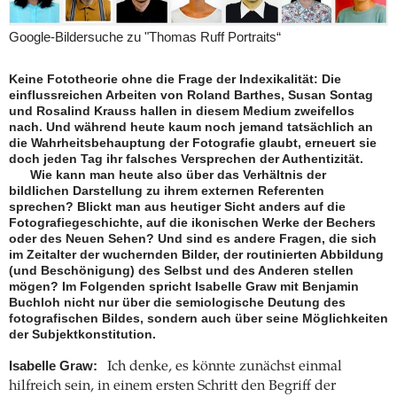
Google-Bildersuche zu "Thomas Ruff Portraits“
Keine Fototheorie ohne die Frage der Indexikalität: Die
einflussreichen Arbeiten von Roland Barthes, Susan Sontag
und Rosalind Krauss hallen in diesem Medium zweifellos
nach. Und während heute kaum noch jemand tatsächlich an
die Wahrheitsbehauptung der Fotografie glaubt, erneuert sie
doch jeden Tag ihr falsches Versprechen der Authentizität.
Wie kann man heute also über das Verhältnis der
bildlichen Darstellung zu ihrem externen Referenten
sprechen? Blickt man aus heutiger Sicht anders auf die
Fotografiegeschichte, auf die ikonischen Werke der Bechers
oder des Neuen Sehen? Und sind es andere Fragen, die sich
im Zeitalter der wuchernden Bilder, der routinierten Abbildung
(und Beschönigung) des Selbst und des Anderen stellen
mögen? Im Folgenden spricht Isabelle Graw mit Benjamin
Buchloh nicht nur über die semiologische Deutung des
fotografischen Bildes, sondern auch über seine Möglichkeiten
der Subjekt­konstitution.
Isabelle Graw:
Ich denke, es könnte zunächst einmal
hilfreich sein, in einem ersten Schritt den Begriff der