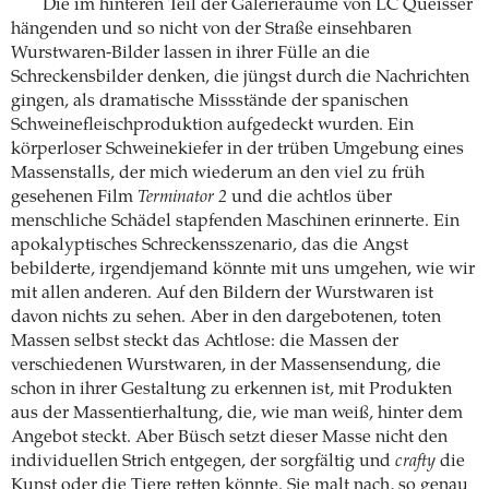
Die im hinteren Teil der Galerieräume von LC Queisser
hängenden und so nicht von der Straße einsehbaren
Wurstwaren-Bilder lassen in ihrer Fülle an die
Schreckensbilder denken, die jüngst durch die Nachrichten
gingen, als dramatische Missstände der spanischen
Schweinefleischproduktion aufgedeckt wurden. Ein
körperloser Schweinekiefer in der trüben Umgebung eines
Massenstalls, der mich wiederum an den viel zu früh
gesehenen Film
Terminator 2
und die achtlos über
menschliche Schädel stapfenden Maschinen erinnerte. Ein
apokalyptisches Schreckensszenario, das die Angst
bebilderte, irgendjemand könnte mit uns umgehen, wie wir
mit allen anderen. Auf den Bildern der Wurstwaren ist
davon nichts zu sehen. Aber in den dargebotenen, toten
Massen selbst steckt das Achtlose: die Massen der
verschiedenen Wurstwaren, in der Massensendung, die
schon in ihrer Gestaltung zu erkennen ist, mit Produkten
aus der Massentierhaltung, die, wie man weiß, hinter dem
Angebot steckt. Aber Büsch setzt dieser Masse nicht den
individuellen Strich entgegen, der sorgfältig und
crafty
die
Kunst oder die Tiere retten könnte. Sie malt nach, so genau