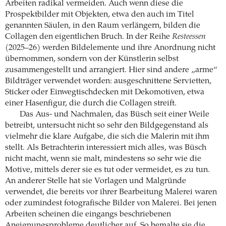
Arbeiten radikal vermeiden. Auch wenn diese die
Prospektbilder mit Objekten, etwa den auch im Titel
genannten Säulen, in den Raum verlängern, bilden die
Collagen den eigentlichen Bruch. In der Reihe
Resteessen
(2025–26) werden Bildelemente und ihre Anordnung nicht
übernommen, sondern von der Künstlerin selbst
zusammengestellt und arrangiert. Hier sind andere „arme“
Bildträger verwendet worden: ausgeschnittene Servietten,
Sticker oder Einwegtischdecken mit Dekomotiven, etwa
einer Hasenfigur, die durch die Collagen streift.
Das Aus- und Nachmalen, das Büsch seit einer Weile
betreibt, untersucht nicht so sehr den Bildgegenstand als
vielmehr die klare Aufgabe, die sich die Malerin mit ihm
stellt. Als Betrachterin interessiert mich alles, was Büsch
nicht macht, wenn sie malt, mindestens so sehr wie die
Motive, mittels derer sie es tut oder vermeidet, es zu tun.
An anderer Stelle hat sie Vorlagen und Malgründe
verwendet, die bereits vor ihrer Bearbeitung Malerei waren
oder zumindest fotografische Bilder von Malerei. Bei jenen
Arbeiten scheinen die eingangs beschriebenen
Aneignungsprobleme deutlicher auf. So bemalte sie die