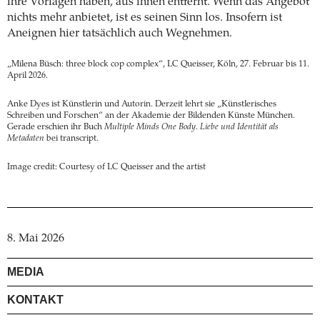
ihre Vorlagen haben, aus ihnen entfernt. Wenn das Angebot
nichts mehr anbietet, ist es seinen Sinn los. Insofern ist
Aneignen hier tatsächlich auch Wegnehmen.
„Milena Büsch: three block cop complex“, LC Queisser, Köln, 27. Februar bis 11.
April 2026.
Anke Dyes ist Künstlerin und Autorin. Derzeit lehrt sie „Künstlerisches
Schreiben und Forschen“ an der Akademie der Bildenden Künste München.
Gerade erschien ihr Buch
Multiple Minds One Body. Liebe und Identität als
Metadaten
bei transcript.
Image credit: Courtesy of LC Queisser and the artist
8. Mai 2026
MEDIA
KONTAKT