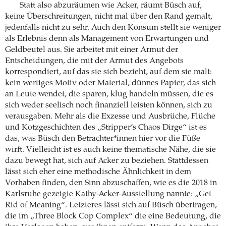
Statt also abzuräumen wie Acker, räumt Büsch auf,
keine Überschreitungen, nicht mal über den Rand gemalt,
jedenfalls nicht zu sehr. Auch den Konsum stellt sie weniger
als Erlebnis denn als Management von Erwartungen und
Geldbeutel aus. Sie arbeitet mit einer Armut der
Entscheidungen, die mit der Armut des Angebots
korrespondiert, auf das sie sich bezieht, auf dem sie malt:
kein wertiges Motiv oder Material, dünnes Papier, das sich
an Leute wendet, die sparen, klug handeln müssen, die es
sich weder seelisch noch finanziell leisten können, sich zu
verausgaben. Mehr als die Exzesse und Ausbrüche, Flüche
und Kotzgeschichten des „Stripper’s Chaos Dirge“ ist es
das, was Büsch den Betrachter*innen hier vor die Füße
wirft. Vielleicht ist es auch keine thematische Nähe, die sie
dazu bewegt hat, sich auf Acker zu beziehen. Stattdessen
lässt sich eher eine methodische Ähnlichkeit in dem
Vorhaben finden, den Sinn abzuschaffen, wie es die 2018 in
Karlsruhe gezeigte Kathy-Acker-Ausstellung nannte: „Get
Rid of Meaning“. Letzteres lässt sich auf Büsch übertragen,
die im „Three Block Cop Complex“ die eine Bedeutung, die