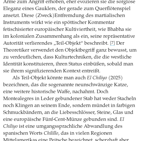
Arme zum Angriff erhoben, eher evozieren sie die sorglose
Eleganz eines Gauklers, der gerade zum Querflötenspiel
ansetzt. Diese (Zweck)Entfremdung des martialischen
Instruments wirkt wie ein spöttischer Kommentar
fetischisierter europäischer Kultiviertheit, wie Bhabha sie
im kolonialen Zusammenhang als ein, seine repräsentative
Autorität verlierendes „Teil-Objekt“ beschreibt.
Der
[7]
Theoretiker verwendet den Objektbegriff ganz bewusst, um
zu verdeutlichen, dass Kulturtechniken, die die westliche
Identität konstituieren, ihren Status einbüßen, sobald man
sie ihrem signifizierenden Kontext entreißt.
Als Teil-Objekt könnte man auch
El Chiliyo
(2025)
bezeichnen, das die sogenannte neunschwänzige Katze,
eine weitere historische Waffe, nachahmt. Doch
Montealegres in Leder gebundener Stab hat weder Stacheln
noch Klingen an seinem Ende, sondern mündet in farbigen
Schmuckbändern, an die Liebesschlösser, Steine, Glas und
eine europäische Fünf-Cent-Münze gebunden sind.
El
Chiliyo
ist eine umgangssprachliche Abwandlung des
spanischen Worts
Chilillo
, das in vielen Regionen
Mittelamerikas eine Peitsche bezeichnet, scherzhaft aber