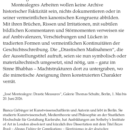
Montealegres Arbeiten wollen keine Archive
historischer Faktizität sein, nichts dokumentieren oder in
seiner vermeintlichen kanonischen Kongruenz abbilden.
Mit ihren Brüchen, Rissen und Irritationen, mit subtilen
bildlichen Kommentaren und Störmomenten verweisen sie
auf Ambivalenzen, Verschiebungen und Lücken in
tradierten Formen und vermeintlichen Kontinuitäten der
Geschichtsschreibung. Die „Drastischen Maßnahmen“, die
der Ausstellungstitel aufruft, seien sie nun symbolisch oder
materialtechnisch umgesetzt, sind nötig, um – ganz im
Sinne Bhabhas – Machtstrukturen dort zu untergraben, wo
die mimetische Aneignung ihren konstruierten Charakter
verrät.
„José Montealegre: Drastic Measures“, Galerie Thomas Schulte, Berlin, 1. Mai bis
20. Juni 2026.
Bianca Girbinger ist Kunstwissenschaftlerin und Autorin und lebt in Berlin. Sie
studierte Kunstwissenschaft, Medientheorie und Philosophie an der Staatlichen
Hochschule für Gestaltung Karlsruhe, hat Ausbildungen am Sotheby’s Institute
of Art in London absolviert und kürzlich ihre Dissertation mit dem Titel
Bazon
Brock – Always Fishing for Complications – Skeptizismus in der deutschen