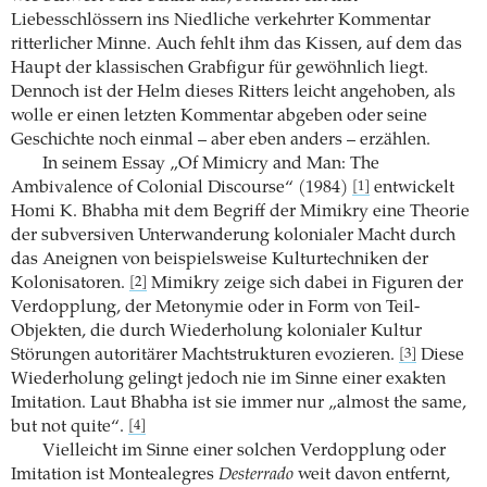
Liebesschlössern ins Niedliche verkehrter Kommentar
ritterlicher Minne. Auch fehlt ihm das Kissen, auf dem das
Haupt der klassischen Grabfigur für gewöhnlich liegt.
Dennoch ist der Helm dieses Ritters leicht angehoben, als
wolle er einen letzten Kommentar abgeben oder seine
Geschichte noch einmal – aber eben anders – erzählen.
In seinem Essay „Of Mimicry and Man: The
Ambivalence of Colonial Discourse“ (1984)
entwickelt
[1]
Homi K. Bhabha mit dem Begriff der Mimikry eine Theorie
der subversiven Unterwanderung kolonialer Macht durch
das Aneignen von beispielsweise Kulturtechniken der
Kolonisatoren.
Mimikry zeige sich dabei in Figuren der
[2]
Verdopplung, der Metonymie oder in Form von Teil-
Objekten, die durch Wiederholung kolonialer Kultur
Störungen autoritärer Machtstrukturen evozieren.
Diese
[3]
Wiederholung gelingt jedoch nie im Sinne einer exakten
Imitation. Laut Bhabha ist sie immer nur „almost the same,
but not quite“.
[4]
Vielleicht im Sinne einer solchen Verdopplung oder
Imitation ist Montealegres
Desterrado
weit davon entfernt,