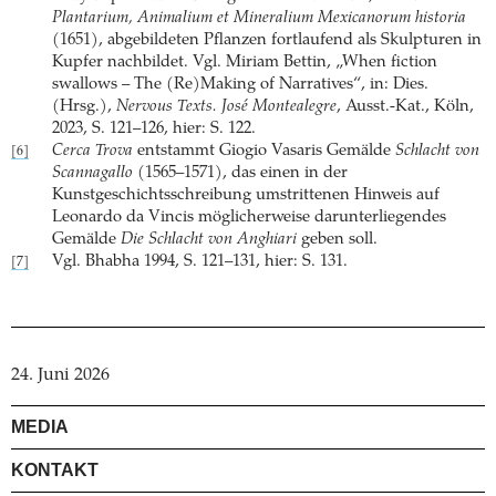
Plantarium, Animalium et Mineralium Mexicanorum historia
(1651), abgebildeten Pflanzen fortlaufend als Skulpturen in
Kupfer nachbildet. Vgl. Miriam Bettin, „When fiction
swallows – The (Re)Making of Narratives“, in: Dies.
(Hrsg.),
Nervous Texts. José Montealegre
, Ausst.-Kat., Köln,
2023, S. 121–126, hier: S. 122.
Cerca Trova
entstammt Giogio Vasaris Gemälde
Schlacht von
[6]
Scannagallo
(1565–1571), das einen in der
Kunstgeschichtsschreibung umstrittenen Hinweis auf
Leonardo da Vincis möglicherweise darunterliegendes
Gemälde
Die Schlacht von Anghiari
geben soll.
Vgl. Bhabha 1994, S. 121–131, hier: S. 131.
[7]
24. Juni 2026
MEDIA
KONTAKT