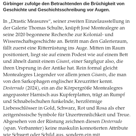
Girbinger zufolge den Betrachtenden die Brüchigkeit von
Geschichte und Geschichtsschreibung vor Augen.
In „Drastic Measures“, seiner zweiten Einzelausstellung in
der Galerie Thomas Schulte, knüpft José Montealegre an
seine 2020 begonnene Recherche zur Kolonial- und
Wissenschaftsgeschichte an. Betritt man den Galerieraum,
fällt zuerst eine Ritterrüstung ins Auge. Mitten im Raum
positioniert, liegt sie auf einem Podest wie auf einem Bett
und ähnelt damit einem
Gisant
, einer Sargfigur also, die
ihren Ursprung in der Antike hat. Rein formal gleicht
Montealegres Liegender vor allem jenen
Gisants
, die man
von den Sarkophagen englischer Kreuzritter kennt.
Desterrado
(2024), ein an die Körpergröße Montealegres
angepasster Harnisch aus Kupferplatten, trägt an Rumpf
und Schnabelschuhen funkelnde, herzförmige
Liebesschlösser in Gold, Schwarz, Rot und Rosa als eher
zeitgenössische Symbole für Unzertrennlichkeit und Treue.
Abgesehen von der Rüstung zeichnen diesen
Desterrado
(span. Verbannter) keine maskulin konnotierten Attribute
wie Schwert oder Schild aus, sondern ein mit