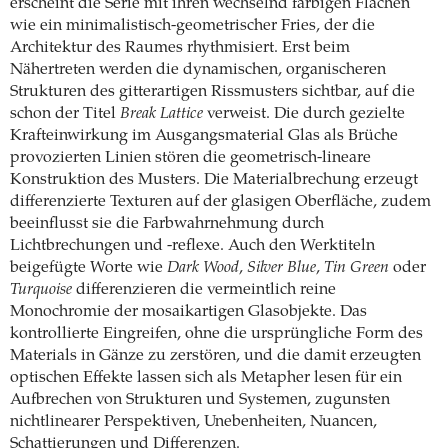
erscheint die Serie mit ihren wechselnd farbigen Flächen
wie ein minimalistisch-geometrischer Fries, der die
Architektur des Raumes rhythmisiert. Erst beim
Nähertreten werden die dynamischen, organischeren
Strukturen des gitterartigen Rissmusters sichtbar, auf die
schon der Titel
Break Lattice
verweist. Die durch gezielte
Krafteinwirkung im Ausgangsmaterial Glas als Brüche
provozierten Linien stören die geometrisch-lineare
Konstruktion des Musters. Die Materialbrechung erzeugt
differenzierte Texturen auf der glasigen Oberfläche, zudem
beeinflusst sie die Farbwahrnehmung durch
Lichtbrechungen und -reflexe. Auch den Werktiteln
beigefügte Worte wie
Dark Wood
,
Silver Blue
,
Tin Green
oder
Turquoise
differenzieren die vermeintlich reine
Monochromie der mosaikartigen Glasobjekte. Das
kontrollierte Eingreifen, ohne die ursprüngliche Form des
Materials in Gänze zu zerstören, und die damit erzeugten
optischen Effekte lassen sich als Metapher lesen für ein
Aufbrechen von Strukturen und Systemen, zugunsten
nichtlinearer Perspektiven, Unebenheiten, Nuancen,
Schattierungen und Differenzen.