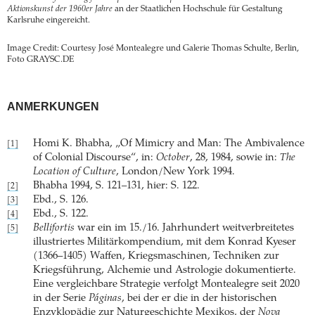
Aktionskunst der 1960er Jahre
an der Staatlichen Hochschule für Gestaltung
Karlsruhe eingereicht.
Image Credit: Courtesy José Montealegre und Galerie Thomas Schulte, Berlin,
Foto GRAYSC.DE
ANMERKUNGEN
Homi K. Bhabha, „Of Mimicry and Man: The Ambivalence
[1]
of Colonial Discourse“, in:
October
, 28, 1984, sowie in:
The
Location of Culture
, London/New York 1994.
Bhabha 1994, S. 121–131, hier: S. 122.
[2]
Ebd., S. 126.
[3]
Ebd., S. 122.
[4]
Bellifortis
war ein im 15./16. Jahrhundert weitverbreitetes
[5]
illustriertes Militärkompendium, mit dem Konrad Kyeser
(1366–1405) Waffen, Kriegsmaschinen, Techniken zur
Kriegsführung, Alchemie und Astrologie dokumentierte.
Eine vergleichbare Strategie verfolgt Montealegre seit 2020
in der Serie
Páginas
, bei der er die in der historischen
Enzyklopädie zur Naturgeschichte Mexikos, der
Nova