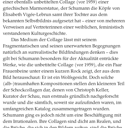
einer ebenfalls unbetitelten Collage (vor 1959) einer
griechischen Marmorstatue, der Schumann die Köpfe von
Élisabeth Vigée-Lebrun samt ihrer Tochter aus dem
bekannten Selbstbildnis aufgesetzt hat – einer von mehreren
Verweisen auf Vertreterinnen einer weiblichen, feministisch
verstandenen Kulturgeschichte.
Das Medium der Collage lässt mit seinem
Fragmentarischen und seinen unerwarteten Begegnungen
natürlich an surrealistische Bildfindungen denken – dies
gilt bei Schumann besonders für der Aktualität entrückte
Werke, wie die unbetitelte Collage (vor 1959), die ein Paar
Frauenbeine unter einem kurzen Rock zeigt, der aus dem
Bild herausschaut: Er ist ein Wolfsgesicht. Doch solche
(alb-)traumhaften Kompositionen stellen den kleineren Teil
der Schockcollagen dar, denen von Christoph Keller,
Kurator der Schau, nun erstmals gründlich nachgeforscht
wurde und die sämtlich, soweit sie aufzufinden waren, im
umfangreichen Katalog zusammengetragen wurden.
Schumann ging es jedoch nicht um eine Beschäftigung mit
dem Irrationalen. Ihre Collagen sind dicht am Realen, und
die Brüche, die sich in den Bildern auftun, sind die Brüche