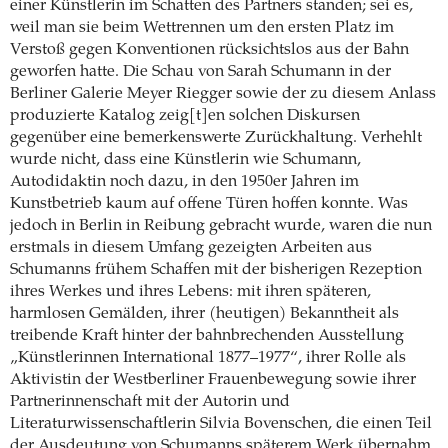
einer Künstlerin im Schatten des Partners standen; sei es,
weil man sie beim Wettrennen um den ersten Platz im
Verstoß gegen Konventionen rücksichtslos aus der Bahn
geworfen hatte. Die Schau von Sarah Schumann in der
Berliner Galerie Meyer Riegger sowie der zu diesem Anlass
produzierte Katalog zeig[t]en solchen Diskursen
gegenüber eine bemerkenswerte Zurückhaltung. Verhehlt
wurde nicht, dass eine Künstlerin wie Schumann,
Autodidaktin noch dazu, in den 1950er Jahren im
Kunstbetrieb kaum auf offene Türen hoffen konnte. Was
jedoch in Berlin in Reibung gebracht wurde, waren die nun
erstmals in diesem Umfang gezeigten Arbeiten aus
Schumanns frühem Schaffen mit der bisherigen Rezeption
ihres Werkes und ihres Lebens: mit ihren späteren,
harmlosen Gemälden, ihrer (heutigen) Bekanntheit als
treibende Kraft hinter der bahnbrechenden Ausstellung
„Künstlerinnen International 1877–1977“, ihrer Rolle als
Aktivistin der Westberliner Frauenbewegung sowie ihrer
Partnerinnenschaft mit der Autorin und
Literaturwissenschaftlerin Silvia Bovenschen, die einen Teil
der Ausdeutung von Schumanns späterem Werk übernahm.