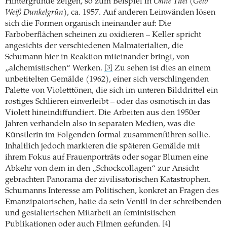
Hintergründe zeigen, so zum Beispiel in
Ohne Titel
(
Gelb
Weiß Dunkelgrün
), ca. 1957. Auf anderen Leinwänden lösen
sich die Formen organisch ineinander auf: Die
Farboberflächen scheinen zu oxidieren – Keller spricht
angesichts der verschiedenen Malmaterialien, die
Schumann hier in Reaktion miteinander bringt, von
„alchemistischen“ Werken.
Zu sehen ist dies an einem
[3]
unbetitelten Gemälde (1962), einer sich verschlingenden
Palette von Violetttönen, die sich im unteren Bilddrittel ein
rostiges Schlieren einverleibt – oder das osmotisch in das
Violett hineindiffundiert. Die Arbeiten aus den 1950er
Jahren verhandeln also in separaten Medien, was die
Künstlerin im Folgenden formal zusammenführen sollte.
Inhaltlich jedoch markieren die späteren Gemälde mit
ihrem Fokus auf Frauenporträts oder sogar Blumen eine
Abkehr von dem in den „Schockcollagen“ zur Ansicht
gebrachten Panorama der zivilisatorischen Katastrophen.
Schumanns Interesse am Politischen, konkret an Fragen des
Emanzipatorischen, hatte da sein Ventil in der schreibenden
und gestalterischen Mitarbeit an feministischen
Publikationen oder auch Filmen gefunden.
[4]