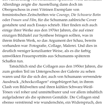
Allerdings zeigte die Ausstellung dann doch im
Obergeschoss in zwei Vitrinen Exemplare von
feministischen Zeitschriften wie
Courage
,
Die Schwarze Botin
oder
Frauen und Film
, für die Schumann zahlreiche Cover
gestaltete und auch Essays schrieb. Hier finden sich auch
einige ihrer Werke aus den 1970er Jahren, die auf einer
einzigen Bildtafel zur Synthese bringen sollten, was in
ihrem frühem Werk, so das Argument der Schau, bereits
vorhanden war: Fotografie, Collage, Malerei. Und dies in
deutlich weniger konzilianter Weise, als es die farbig
umwölkten Frauenporträts aus Schumanns späterem
Schaffen tun.
Tatsächlich sind die Collagen aus den 1950er Jahren, die
zum großen Teil im Untergeschoss der Galerie zu sehen
waren und für die sich der, auch von Schumann verwendete
Ausdruck „Schockcollagen“ eingebürgert hat, in ihrem
Clash von Bildwelten und ihren kühlen Schwarz-Weiß-
Tönen viel roher und unmittelbarer und vor allem inhaltlich
aufgeladener als die späteren Gemälde. Die Collagen sind
ebenso verstörend wie wunderschön, ein Widerspruch, den