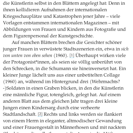
die Künstlerin selbst in den Blättern angelegt hat: Denn in
ihnen kollidieren Aufnahmen der internationalen
Kriegsschauplätze und Katastrophen jener Jahre – viele
Vorlagen entstammen internationalen Magazinen – mit
Abbildungen von Frauen und Kindern aus Fotografie und
dem Figurenpersonal der Kunstgeschichte.
Auf manchen Blättern brechen die Gesichter schöner
junger Frauen in verwüstete Stadtszenerien ein, etwa in
sich
von unten von oben sehen
(1960).
Überhaupt wirken viele
[1]
der Protagonist*innen, als seien sie völlig unberührt von
den Schrecken, in die Schumann sie hineinversetzt hat. Ein
kleiner Junge lächelt uns aus einer unbetitelten Collage
(1960) an, während im Hintergrund drei (Wehrmachts?
-)Soldaten in einen Graben blicken, in den die Künstlerin
eine männliche Figur, totengleich, gelegt hat. Auf einem
anderen Blatt aus dem gleichen Jahr tragen drei kleine
Jungen einen Kindersarg durch eine verheerte
Stadtlandschaft.
Rechts und links werden sie flankiert
[2]
von einem Herrn in eleganter, altmodischer Gewandung
und einer Frauengestalt in Männerhosen und mit nacktem