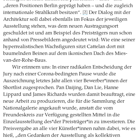
„deren Positionen Berlin geprägt haben – und die zugleich
internationale Strahlkraft besitzen“.
Der Dialog mit der
[2]
Architektur soll dabei ebenfalls im Fokus der jeweiligen
Ausstellung stehen, was dem neuen Austragungsort
geschuldet ist und am Beispiel des Preisträgers nun schon
anhand von Pressebildern angedeutet wird: Wie eine seiner
hyperrealistischen Wachsfiguren sitzt Cattelan dort mit
baumelnden Beinen auf dem ikonischen Dach des Mies-
van-der-Rohe-Baus.
Wir erinnern uns: In einer radikalen Entscheidung der
Jury nach einer Corona-bedingten Pause wurde die
Auszeichnung letztes Jahr allen vier Bewerber*innen der
Shortlist zugesprochen. Pan Daijing, Dan Lie, Hanne
Lippard und James Richards wurden damit beauftragt, eine
neue Arbeit zu produzieren, die für die Sammlung der
Nationalgalerie angekauft wurde, anstatt die vom
Freundeskreis zur Verfügung gestellten Mittel in die
Einzelausstellung des*der Preisträger*in zu investieren. Die
Preisvergabe an alle vier Künstler*innen nahm dabei, wie es
hieß, „den Gedanken der Ausstellung als kollektiven