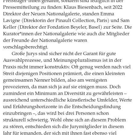
Preisträger*innen genannt, sondern sind lediglich in der
Pressemitteilung zu finden: Klaus Biesenbach, seit 2022
Direktor der Neuen Nationalgalerie, standen Emma
Lavigne (Direktorin der Pinault Collection, Paris) und Sam
Keller (Direktor der Fondation Beyeler, Basel) zur Seite. Die
Kurator*innen der Nationalgalerie wie auch die Mitglieder
der Freunde der Nationalgalerie waren
vorschlagsberechtigt.
Große Jurys sind sicher nicht der Garant für gute
Auswahlprozesse, und Meinungspluralismus ist in der
Praxis nicht immer konstruktiv. Oft genug werden nach viel
Streit diejenigen Positionen prämiert, die einen kleinsten
gemeinsamen Nenner bilden, also am wenigsten
provozieren, da man sich ja auf sie einigen muss. Doch
zumindest ein Minimum an Diversität zu gewährleisten –
ausreichend unterschiedliche künstlerische Umfelder, Werte
und Erfahrungshorizonte in die Entscheidungsfindung
einzubringen –, das wird bei drei Personen schon
strukturell schwierig. Wohl ohne sich an diesem Problem
zu stören, entschieden sich die Jurymitglieder in diesem
Jahr für jemanden, der sich mit ihnen fast ebenso viel