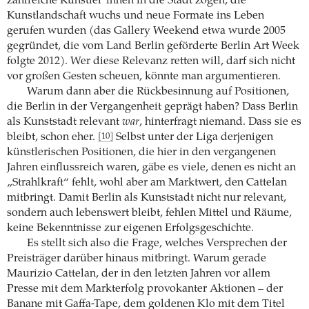
zahlreiche Künstler*innen in die Stadt zogen, die
Kunstlandschaft wuchs und neue Formate ins Leben
gerufen wurden (das Gallery Weekend etwa wurde 2005
gegründet, die vom Land Berlin geförderte Berlin Art Week
folgte 2012). Wer diese Relevanz retten will, darf sich nicht
vor großen Gesten scheuen, könnte man argumentieren.
Warum dann aber die Rückbesinnung auf Positionen,
die Berlin in der Vergangenheit geprägt haben? Dass Berlin
als Kunststadt relevant
war
, hinterfragt niemand. Dass sie es
bleibt, schon eher.
Selbst unter der Liga derjenigen
[10]
künstlerischen Positionen, die hier in den vergangenen
Jahren einflussreich waren, gäbe es viele, denen es nicht an
„Strahlkraft“ fehlt, wohl aber am Marktwert, den Cattelan
mitbringt. Damit Berlin als Kunststadt nicht nur relevant,
sondern auch lebenswert bleibt, fehlen Mittel und Räume,
keine Bekenntnisse zur eigenen Erfolgsgeschichte.
Es stellt sich also die Frage, welches Versprechen der
Preisträger darüber hinaus mitbringt. Warum gerade
Maurizio Cattelan, der in den letzten Jahren vor allem
Presse mit dem Markterfolg provokanter Aktionen – der
Banane mit Gaffa-Tape, dem goldenen Klo mit dem Titel