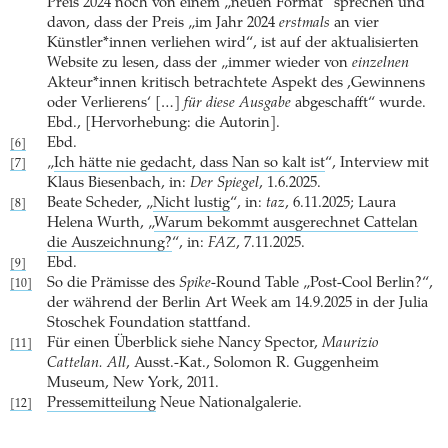
Preis 2024 noch von einem „neuen Format“ sprechen und
davon, dass der Preis „im Jahr 2024
erstmals
an vier
Künstler*innen verliehen wird“, ist auf der aktualisierten
Website zu lesen, dass der „immer wieder von
einzelnen
Akteur*innen kritisch betrachtete Aspekt des ,Gewinnens
oder Verlierens‘ […]
für diese Ausgabe
abgeschafft“ wurde.
Ebd., [Hervorhebung: die Autorin].
Ebd.
[6]
„
Ich hätte nie gedacht, dass Nan so kalt ist
“, Interview mit
[7]
Klaus Biesenbach, in:
Der Spiegel
, 1.6.2025.
Beate Scheder, „
Nicht lustig
“, in:
taz
, 6.11.2025; Laura
[8]
Helena Wurth, „
Warum bekommt ausgerechnet Cattelan
die Auszeichnung?
“, in:
FAZ
, 7.11.2025.
Ebd.
[9]
So die Prämisse des
Spike
-Round Table „Post-Cool Berlin?“,
[10]
der während der Berlin Art Week am 14.9.2025 in der Julia
Stoschek Foundation stattfand.
Für einen Überblick siehe Nancy Spector,
Maurizio
[11]
Cattelan. All
, Ausst.-Kat., Solomon R. Guggenheim
Museum, New York, 2011.
Pressemitteilung
Neue Nationalgalerie.
[12]