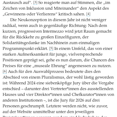
Austausch auf“.
So reagierte man auf Stimmen, die „im
[3]
Zeichen von Inklusion und Miteinander“ den Aspekt des
„Gewinnens oder Verlierens“ kritisch sahen.
[4]
Die Neukonzeption in diesem Jahr ist nicht weniger
radikal, wenn auch in gegenläufige Richtung: Nach dem
kurzen, progressiven Intermezzo wird jetzt Raum gemacht
für die Rückkehr zu großen Einzelfiguren, der
Solidaritätsgedanke im Nachhinein zum einmaligen
Programmpunkt erklärt.
In einem Umfeld, das von einer
[5]
starken Aufmerksamkeit für junge, vielversprechende
Positionen geprägt sei, gehe es nun darum, die Chancen des
Preises für eine „museale Ehrung“ angemessen zu nutzen.
Auch für den Auswahlprozess bedeutete dies den
[6]
Abschied von einem Pluralismus, der wohl lästig geworden
ist: Während 2024 eine siebenköpfige Jury über die Vergabe
entschied – darunter drei Vertreter*innen des ausstellenden
Hauses und vier Direktor*innen und Chefkurator*innen von
anderen Institutionen –, ist die Jury für 2026 auf drei
Personen geschrumpft. Letztere werden nicht, wie zuvor,
auf der Website unmittelbar unter den jeweiligen