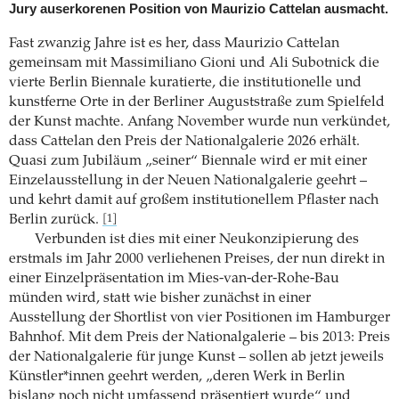
Jury auserkorenen Position von Maurizio Cattelan ausmacht.
Fast zwanzig Jahre ist es her, dass Maurizio Cattelan
gemeinsam mit Massimiliano Gioni und Ali Subotnick die
vierte Berlin Biennale kuratierte, die institutionelle und
kunstferne Orte in der Berliner Auguststraße zum Spielfeld
der Kunst machte. Anfang November wurde nun verkündet,
dass Cattelan den Preis der Nationalgalerie 2026 erhält.
Quasi zum Jubiläum „seiner“ Biennale wird er mit einer
Einzelausstellung in der Neuen Nationalgalerie geehrt –
und kehrt damit auf großem institutionellem Pflaster nach
Berlin zurück.
[1]
Verbunden ist dies mit einer Neukonzipierung des
erstmals im Jahr 2000 verliehenen Preises, der nun direkt in
einer Einzelpräsentation im Mies-van-der-Rohe-Bau
münden wird, statt wie bisher zunächst in einer
Ausstellung der Shortlist von vier Positionen im Hamburger
Bahnhof. Mit dem Preis der Nationalgalerie – bis 2013: Preis
der Nationalgalerie für junge Kunst – sollen ab jetzt jeweils
Künstler*innen geehrt werden, „deren Werk in Berlin
bislang noch nicht umfassend präsentiert wurde“ und