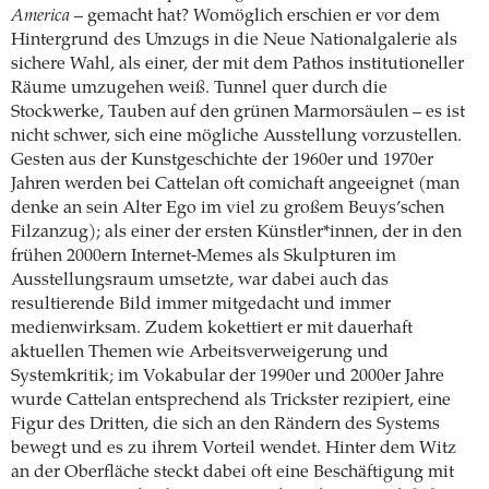
America
– gemacht hat? Womöglich erschien er vor dem
Hintergrund des Umzugs in die Neue Nationalgalerie als
sichere Wahl, als einer, der mit dem Pathos institutioneller
Räume umzugehen weiß. Tunnel quer durch die
Stockwerke, Tauben auf den grünen Marmorsäulen – es ist
nicht schwer, sich eine mögliche Ausstellung vorzustellen.
Gesten aus der Kunstgeschichte der 1960er und 1970er
Jahren werden bei Cattelan oft comichaft angeeignet (man
denke an sein Alter Ego im viel zu großem Beuys’schen
Filzanzug); als einer der ersten Künstler*innen, der in den
frühen 2000ern Internet-Memes als Skulpturen im
Ausstellungsraum umsetzte, war dabei auch das
resultierende Bild immer mitgedacht und immer
medienwirksam. Zudem kokettiert er mit dauerhaft
aktuellen Themen wie Arbeitsverweigerung und
Systemkritik; im Vokabular der 1990er und 2000er Jahre
wurde Cattelan entsprechend als Trickster rezipiert, eine
Figur des Dritten, die sich an den Rändern des Systems
bewegt und es zu ihrem Vorteil wendet. Hinter dem Witz
an der Oberfläche steckt dabei oft eine Beschäftigung mit