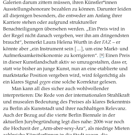
Galerien darum zittern müssen, ihren Künstler*innen
Ausstellungshonorare bezahlen zu können. Darunter leiden
all diejenigen besonders, die entweder am Anfang ihrer
Karriere stehen oder aufgrund struktureller
Benachteiligungen übersehen werden. „Ein Preis wird in
der Regel nicht danach vergeben, wer ihn am dringendsten
braucht“, bemerkt Laura Helena Wurth in der
FAZ
– er
könnte aber „ein Instrument sein […], um eine Markt- und
Aufmerksamkeitsökonomie zu korrigieren“.
Einen Preis
[9]
in dieser Kunstlandschaft aktiv so umzugestalten, dass er,
statt wie bisher an junge Kunst, nun an eine etablierte und
marktstarke Position vergeben wird, wird folgerichtig als
ein klares Signal
gegen
eine solche Korrektur gelesen.
Man kann all dies sicher auch wohlwollender
interpretieren: Die Rede von der internationalen Strahlkraft
und musealen Bedeutung des Preises als klares Bekenntnis
zu Berlin als Kunststadt und ihrer nachhaltigen Relevanz.
Auch der Bezug auf die vierte Berlin Biennale in der
aktuellen Jurybegründung legt dies nahe: 2006 war noch
die Hochzeit der „Arm-aber-sexy-Ära“, als niedrige Mieten