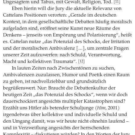
Ungesagtem und Tabus, mit Gewalt, Religion, Tod.
[11]
Eben hierin will die Jury die aktuelle Relevanz von
Cattelans Positionen verorten: „Gerade im deutschen
Kontext, in dem gesellschaftliche Debatten häufig moralisch
aufgeladen sind, eröffnet seine Kunst neue Räume des
Denkens – jenseits von Empörung und Polarisierung“, heißt
es. Cattelan nutze „das Potenzial des Schocks, der Irritation
und der moralischen Ambivalenz […], um zentrale Fragen
unserer Zeit aufzuwerfen: nach Schuld, Verantwortung,
Macht und kollektiven Traumata“.
[12]
In lauten Zeiten nach Zwischentönen zu suchen,
Ambivalenzen zuzulassen, Humor und Poetik einen Raum
zu geben, ist nachvollziehbar und grundsätzlich
begrüßenswert. Nur: Braucht die Debattenkultur der
heutigen Zeit „das Potenzial des Schocks“, wenn wir doch
dauerschockiert angesichts multipler Katastrophen sind?
Erzählt uns Hitler als betender Schuljunge (
Him
, 2001)
irgendetwas über kollektive und individuelle Schuld und
den Umgang damit, was wir heute nicht ohnehin laufend –
und in Verzweiflung angesichts der herrschenden
Komplexität – diskutieren würden? In den Worten der Jury