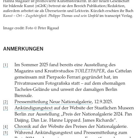
Hanna Magauer ist promovierte Kunsthistorikerin. In der neuen Gesellschaft
für bildende Kunst (nGbK) betreut sie den Bereich Publikation/Redaktion,
außerdem arbeitet sie als Übersetzerin und Lektorin. Kürzlich erschien ihr Buch
Kunst – Ort – Zugehörigkeit. Philippe Thomas und sein Umfeld
im transcript Verlag.
Image credit: Foto © Peter Rigaud
ANMERKUNGEN
Im Sommer 2025 fand bereits eine Ausstellung des
[1]
Magazins und Kreativstudios
TOILETPAPER
, das Cattelan
gemeinsam mit Pierpaolo Ferrari gegründet hat, im
Privatmuseum Fotografiska statt – auf dem ehemaligen
Tacheles-Gelände und unweit der damaligen Berlin
Biennale.
Pressemitteilung Neue Nationalgalerie
, 12.9.2025.
[2]
Ankündigungstext
auf der Website der Staatlichen Museen
[3]
Berlin zur Ausstellung „Preis der Nationalgalerie 2024. Pan
Daijing. Dan Lie. Hanne Lippard. James Richards“.
Chronik
auf der Website des Preises der Nationalgalerie.
[4]
Während Ankündigungstext und Pressemitteilung zum
[5]