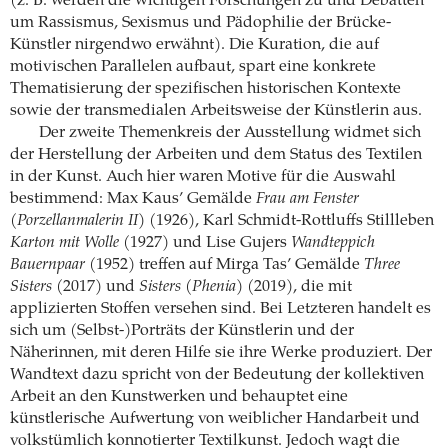
(z. B. werden die wichtigen Forschungen zu und Debatten
um Rassismus, Sexismus und Pädophilie der Brücke-
Künstler nirgendwo erwähnt). Die Kuration, die auf
motivischen Parallelen aufbaut, spart eine konkrete
Thematisierung der spezifischen historischen Kontexte
sowie der transmedialen Arbeitsweise der Künstlerin aus.
Der zweite Themenkreis der Ausstellung widmet sich
der Herstellung der Arbeiten und dem Status des Textilen
in der Kunst. Auch hier waren Motive für die Auswahl
bestimmend: Max Kaus’ Gemälde
Frau am Fenster
(Porzellanmalerin II)
(1926), Karl Schmidt-Rottluffs Stillleben
Karton mit Wolle
(1927) und Lise Gujers
Wandteppich
Bauernpaar
(1952) treffen auf Mirga Tas’ Gemälde
Three
Sisters
(2017) und
Sisters (Phenia)
(2019), die mit
applizierten Stoffen versehen sind. Bei Letzteren handelt es
sich um (Selbst-)Porträts der Künstlerin und der
Näherinnen, mit deren Hilfe sie ihre Werke produziert. Der
Wandtext dazu spricht von der Bedeutung der kollektiven
Arbeit an den Kunstwerken und behauptet eine
künstlerische Aufwertung von weiblicher Handarbeit und
volkstümlich konnotierter Textilkunst. Jedoch wagt die