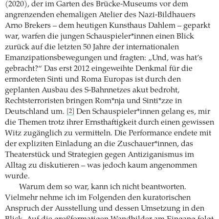
(2020), der im Garten des Brücke-Museums vor dem
angrenzenden ehemaligen Atelier des Nazi-Bildhauers
Arno Brekers – dem heutigen Kunsthaus Dahlem – geparkt
war, warfen die jungen Schauspieler*innen einen Blick
zurück auf die letzten 50 Jahre der internationalen
Emanzipationsbewegungen und fragten: „Und, was hat’s
gebracht?“ Das erst 2012 eingeweihte Denkmal für die
ermordeten Sinti und Roma Europas ist durch den
geplanten Ausbau des S-Bahnnetzes akut bedroht,
Rechtsterroristen bringen Rom*nja und Sinti*zze in
Deutschland um.
Den Schauspieler*innen gelang es, mir
[2]
die Themen trotz ihrer Ernsthaftigkeit durch einen gewissen
Witz zugänglich zu vermitteln. Die Performance endete mit
der expliziten Einladung an die Zuschauer*innen, das
Theaterstück und Strategien gegen Antiziganismus im
Alltag zu diskutieren – was jedoch kaum angenommen
wurde.
Warum dem so war, kann ich nicht beantworten.
Vielmehr nehme ich im Folgenden den kuratorischen
Anspruch der Ausstellung und dessen Umsetzung in den