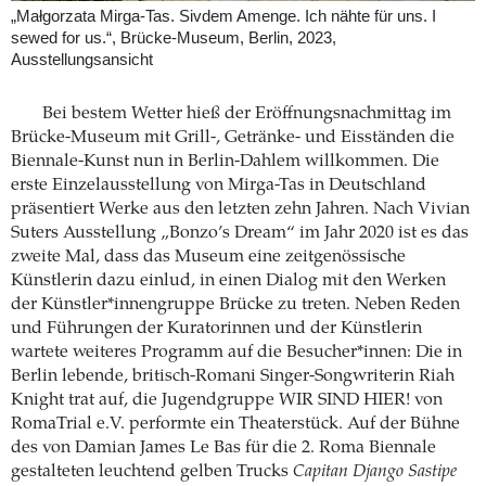
„Małgorzata Mirga-Tas. Sivdem Amenge. Ich nähte für uns. I
sewed for us.“, Brücke-Museum, Berlin, 2023,
Ausstellungsansicht
Bei bestem Wetter hieß der Eröffnungsnachmittag im
Brücke-Museum mit Grill-, Getränke- und Eisständen die
Biennale-Kunst nun in Berlin-Dahlem willkommen. Die
erste Einzelausstellung von Mirga-Tas in Deutschland
präsentiert Werke aus den letzten zehn Jahren. Nach Vivian
Suters Ausstellung „Bonzo’s Dream“ im Jahr 2020 ist es das
zweite Mal, dass das Museum eine zeitgenössische
Künstlerin dazu einlud, in einen Dialog mit den Werken
der Künstler*innengruppe Brücke zu treten. Neben Reden
und Führungen der Kuratorinnen und der Künstlerin
wartete weiteres Programm auf die Besucher*innen: Die in
Berlin lebende, britisch-Romani Singer-Songwriterin Riah
Knight trat auf, die Jugendgruppe WIR SIND HIER! von
RomaTrial e.V. performte ein Theaterstück. Auf der Bühne
des von Damian James Le Bas für die 2. Roma Biennale
gestalteten leuchtend gelben Trucks
Capitan Django Sastipe