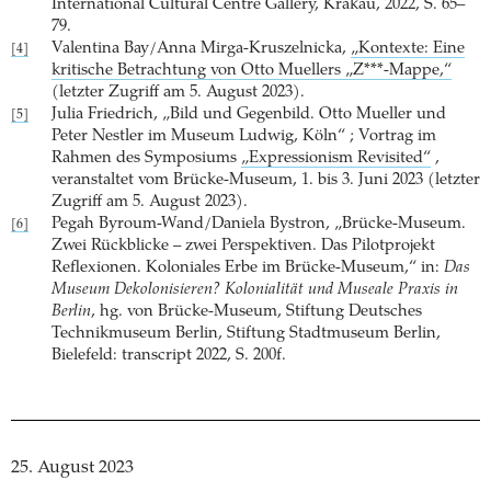
International Cultural Centre Gallery, Krakau, 2022, S. 65–
79.
Valentina Bay/Anna Mirga-Kruszelnicka,
„Kontexte: Eine
[4]
kritische Betrachtung von Otto Muellers „Z***-Mappe,“
(letzter Zugriff am 5. August 2023).
Julia Friedrich, „Bild und Gegenbild. Otto Mueller und
[5]
Peter Nestler im Museum Ludwig, Köln“ ; Vortrag im
Rahmen des Symposiums
„Expressionism Revisited“
,
veranstaltet vom Brücke-Museum, 1. bis 3. Juni 2023 (letzter
Zugriff am 5. August 2023).
Pegah Byroum-Wand/Daniela Bystron, „Brücke-Museum.
[6]
Zwei Rückblicke – zwei Perspektiven. Das Pilotprojekt
Reflexionen. Koloniales Erbe im Brücke-Museum,“ in:
Das
Museum Dekolonisieren? Kolonialität und Museale Praxis in
Berlin
, hg. von Brücke-Museum, Stiftung Deutsches
Technikmuseum Berlin, Stiftung Stadtmuseum Berlin,
Bielefeld: transcript 2022, S. 200f.
25. August 2023