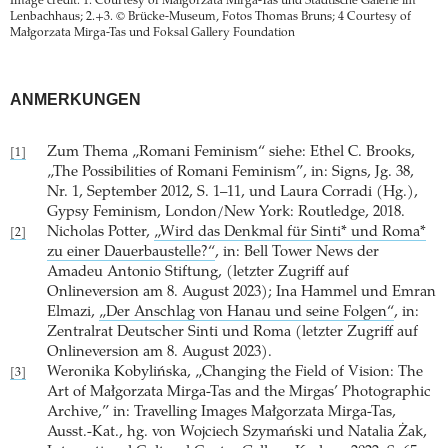
Image credit: 1. Courtesy of Małgorzata Mirga-Tas und Städtische Galerie im
Lenbachhaus; 2.+3. © Brücke-Museum, Fotos Thomas Bruns; 4 Courtesy of
Małgorzata Mirga-Tas und Foksal Gallery Foundation
ANMERKUNGEN
Zum Thema „Romani Feminism“ siehe: Ethel C. Brooks,
[1]
„The Possibilities of Romani Feminism”, in: Signs, Jg. 38,
Nr. 1, September 2012, S. 1–11, und Laura Corradi (Hg.),
Gypsy Feminism, London/New York: Routledge, 2018.
Nicholas Potter,
„Wird das Denkmal für Sinti* und Roma*
[2]
zu einer Dauerbaustelle?“
, in: Bell Tower News der
Amadeu Antonio Stiftung, (letzter Zugriff auf
Onlineversion am 8. August 2023); Ina Hammel und Emran
Elmazi,
„Der Anschlag von Hanau und seine Folgen“
, in:
Zentralrat Deutscher Sinti und Roma (letzter Zugriff auf
Onlineversion am 8. August 2023).
Weronika Kobylińska, „Changing the Field of Vision: The
[3]
Art of Małgorzata Mirga-Tas and the Mirgas’ Photographic
Archive,” in: Travelling Images Małgorzata Mirga-Tas,
Ausst.-Kat., hg. von Wojciech Szymański und Natalia Żak,