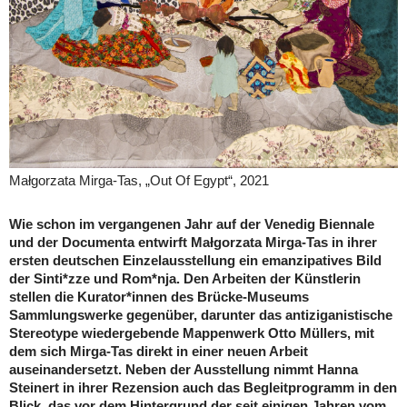
Małgorzata Mirga-Tas, „Out Of Egypt“, 2021
Wie schon im vergangenen Jahr auf der Venedig Biennale
und der Documenta entwirft Małgorzata Mirga-Tas in ihrer
ersten deutschen Einzelausstellung ein emanzipatives Bild
der Sinti*zze und Rom*nja. Den Arbeiten der Künstlerin
stellen die Kurator*innen des Brücke-Museums
Sammlungswerke gegenüber, darunter das antiziganistische
Stereotype wiedergebende Mappenwerk Otto Müllers, mit
dem sich Mirga-Tas direkt in einer neuen Arbeit
auseinandersetzt. Neben der Ausstellung nimmt Hanna
Steinert in ihrer Rezension auch das Begleitprogramm in den
Blick, das vor dem Hintergrund der seit einigen Jahren vom