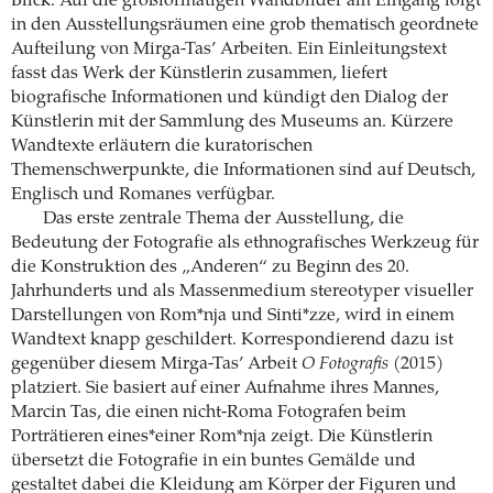
Blick. Auf die großformatigen Wandbilder am Eingang folgt
in den Ausstellungsräumen eine grob thematisch geordnete
Aufteilung von Mirga-Tas’ Arbeiten. Ein Einleitungstext
fasst das Werk der Künstlerin zusammen, liefert
biografische Informationen und kündigt den Dialog der
Künstlerin mit der Sammlung des Museums an. Kürzere
Wandtexte erläutern die kuratorischen
Themenschwerpunkte, die Informationen sind auf Deutsch,
Englisch und Romanes verfügbar.
Das erste zentrale Thema der Ausstellung, die
Bedeutung der Fotografie als ethnografisches Werkzeug für
die Konstruktion des „Anderen“ zu Beginn des 20.
Jahrhunderts und als Massenmedium stereotyper visueller
Darstellungen von Rom*nja und Sinti*zze, wird in einem
Wandtext knapp geschildert. Korrespondierend dazu ist
gegenüber diesem Mirga-Tas’ Arbeit
O Fotografis
(2015)
platziert. Sie basiert auf einer Aufnahme ihres Mannes,
Marcin Tas, die einen nicht-Roma Fotografen beim
Porträtieren eines*einer Rom*nja zeigt. Die Künstlerin
übersetzt die Fotografie in ein buntes Gemälde und
gestaltet dabei die Kleidung am Körper der Figuren und