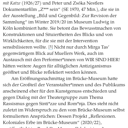
mit Katze
(1926/27) und Peter und Zsóka Nestlers
Dokumentarfilm „Z*** sein“ (SE 1970, 47 Min.), die sie in
der Ausstellung „Bild und Gegenbild: Zur Revision der
Sammlung“ im Winter 2019/20 im Museum Ludwig in
Köln kombiniert hatte. Sie betont das Bewusstmachen von
Konstruktionen und Situiertheiten des Blicks und von
Wirklichkeiten, für die sie mit der Intervention
sensibilisieren wollte.
Nicht nur durch Mirga Tas’
[5]
gegenwärtigem Blick auf Muellers Werk, auch im
Austausch mit den Performer*innen von WIR SIND HIER!
hätten weitere Augen für alltäglichen Antiziganismus
geöffnet und Blicke reflektiert werden können.
Am Eröffnungsnachmittag im Brücke-Museum hatte
sich der Großteil der Veranstalter*innen und des Publikums
anscheinend eher für den Kunstgenuss entschieden und
gegen Dialog mit der Theatergruppe zum Thema
Rassismus gegen Sinti*zze und Rom*nja. Dies steht nicht
zuletzt im Widerspruch zu den vom Brücke-Museum selbst
formulierten Ansprüchen: Dessen Projekt „Reflexionen.
Koloniales Erbe im Brücke-Museum“ (2020/22),