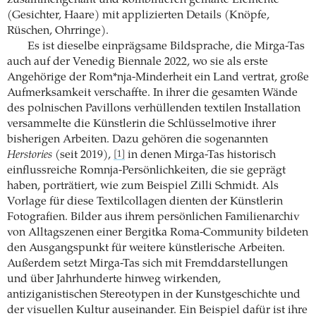
zusammengenäht und kombinieren gemalte Elemente
(Gesichter, Haare) mit applizierten Details (Knöpfe,
Rüschen, Ohrringe).
Es ist dieselbe einprägsame Bildsprache, die Mirga-Tas
auch auf der Venedig Biennale 2022, wo sie als erste
Angehörige der Rom*nja-Minderheit ein Land vertrat, große
Aufmerksamkeit verschaffte. In ihrer die gesamten Wände
des polnischen Pavillons verhüllenden textilen Installation
versammelte die Künstlerin die Schlüsselmotive ihrer
bisherigen Arbeiten. Dazu gehören die sogenannten
Herstories
(seit 2019),
in denen Mirga-Tas historisch
[1]
einflussreiche Romnja-Persönlichkeiten, die sie geprägt
haben, porträtiert, wie zum Beispiel Zilli Schmidt. Als
Vorlage für diese Textilcollagen dienten der Künstlerin
Fotografien. Bilder aus ihrem persönlichen Familienarchiv
von Alltagszenen einer Bergitka Roma-Community bildeten
den Ausgangspunkt für weitere künstlerische Arbeiten.
Außerdem setzt Mirga-Tas sich mit Fremddarstellungen
und über Jahrhunderte hinweg wirkenden,
antiziganistischen Stereotypen in der Kunstgeschichte und
der visuellen Kultur auseinander. Ein Beispiel dafür ist ihre