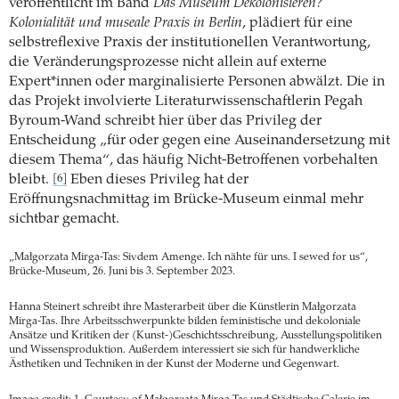
veröffentlicht im Band
Das Museum Dekolonisieren?
Kolonialität und museale Praxis in Berlin
, plädiert für eine
selbstreflexive Praxis der institutionellen Verantwortung,
die Veränderungsprozesse nicht allein auf externe
Expert*innen oder marginalisierte Personen abwälzt. Die in
das Projekt involvierte Literaturwissenschaftlerin Pegah
Byroum-Wand schreibt hier über das Privileg der
Entscheidung „für oder gegen eine Auseinandersetzung mit
diesem Thema“, das häufig Nicht-Betroffenen vorbehalten
bleibt.
Eben dieses Privileg hat der
[6]
Eröffnungsnachmittag im Brücke-Museum einmal mehr
sichtbar gemacht.
„Małgorzata Mirga-Tas: Sivdem Amenge. Ich nähte für uns. I sewed for us“,
Brücke-Museum, 26. Juni bis 3. September 2023.
Hanna Steinert schreibt ihre Masterarbeit über die Künstlerin Małgorzata
Mirga-Tas. Ihre Arbeitsschwerpunkte bilden feministische und dekoloniale
Ansätze und Kritiken der (Kunst-)Geschichtsschreibung, Ausstellungspolitiken
und Wissensproduktion. Außerdem interessiert sie sich für handwerkliche
Ästhetiken und Techniken in der Kunst der Moderne und Gegenwart.