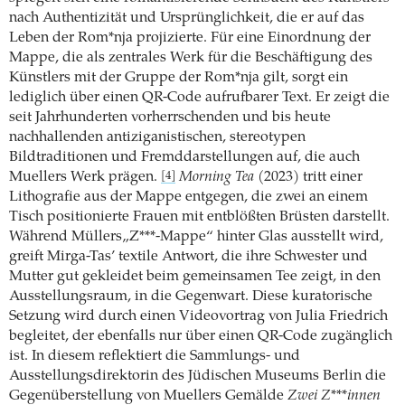
nach Authentizität und Ursprünglichkeit, die er auf das
Leben der Rom*nja projizierte. Für eine Einordnung der
Mappe, die als zentrales Werk für die Beschäftigung des
Künstlers mit der Gruppe der Rom*nja gilt, sorgt ein
lediglich über einen QR-Code aufrufbarer Text. Er zeigt die
seit Jahrhunderten vorherrschenden und bis heute
nachhallenden antiziganistischen, stereotypen
Bildtraditionen und Fremddarstellungen auf, die auch
Muellers Werk prägen.
Morning Tea
(2023) tritt einer
[4]
Lithografie aus der Mappe entgegen, die zwei an einem
Tisch positionierte Frauen mit entblößten Brüsten darstellt.
Während Müllers„Z***-Mappe“ hinter Glas ausstellt wird,
greift Mirga-Tas’ textile Antwort, die ihre Schwester und
Mutter gut gekleidet beim gemeinsamen Tee zeigt, in den
Ausstellungsraum, in die Gegenwart. Diese kuratorische
Setzung wird durch einen Videovortrag von Julia Friedrich
begleitet, der ebenfalls nur über einen QR-Code zugänglich
ist. In diesem reflektiert die Sammlungs- und
Ausstellungsdirektorin des Jüdischen Museums Berlin die
Gegenüberstellung von Muellers Gemälde
Zwei Z***innen