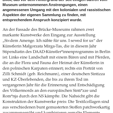
Museum unternommenen Anstrengungen, einen
angemessenen Umgang mit den kolonialen und rassistischen
Aspekten der eigenen Sammlung zu finden, mit
entsprechendem Anspruch konzipiert wurde.
An der Fassade des Brücke-Museums rahmen zwei
markante Kunstwerke den Eingang zur Ausstellung
„Sivdem Amenge. Ich nähte für uns. I sewed for us“ der
Künstlerin Małgorzata Mirga-Tas, die in diesem Jahr
Stipendiatin des DAAD-Künstler*innenprogramms in Berlin
ist: Links eine Landschaft mit einem Bären und mit Pferden,
die an die Flora und Fauna der Heimat der Künstlerin in
den polnischen Karpaten erinnert; rechts ein Porträt von
Zilli Schmidt (geb. Reichmann), einer deutschen Sintizza
und KZ-Überlebenden, die bis zu ihrem Tod im
vergangenen Jahr für die Erinnerung und Entschädigung
des Völkermords an den europäischen Sinti*zze und
Rom*nja durch den NS kämpfte. Die Nahsicht gibt die
Konstruktion der Kunstwerke preis: Die Textilcollagen sind
aus verschiedenen bunt gemusterten Stoffen patchworkartig