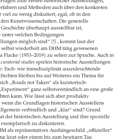
Fragen zum Wesen historischer Ausstellungen,
erfahren und Methoden auch über den konkreten
r viel zu wenig diskutiert, egal, ob in den
 den Kunstwissenschaften. Die generelle
Geschichte überhaupt ausstellbar ist,
 unter welchen Bedingungen
ellungen möglich sind“
, kommt laut der
[5]
d selbst wiederholt am DHM tätig gewesenen
 Flacke (1953–2019) zu selten zur Sprache. Auch in
d
curatorial studies
spielen historische Ausstellungen
e: Fach- wie transdisziplinär auszuleuchtende
hichten bleiben bis auf Weiteres ein Thema für
ich „Roads not Taken“ als kuratorisch-
 „Experiment“ ganz selbstverständlich an eine große
chten kann. Wie lässt sich aber produktiv
 wenn die Grundlagen historischen Ausstellens
 allgemein verbindlich und „klar“ sind? Grund
t der historischen Ausstellung und ihre spezielle
exemplarisch zu diskutieren.
 als repräsentatives Aushängeschild „offizieller“
ng liegt oder einem bis zum heutigen Tag