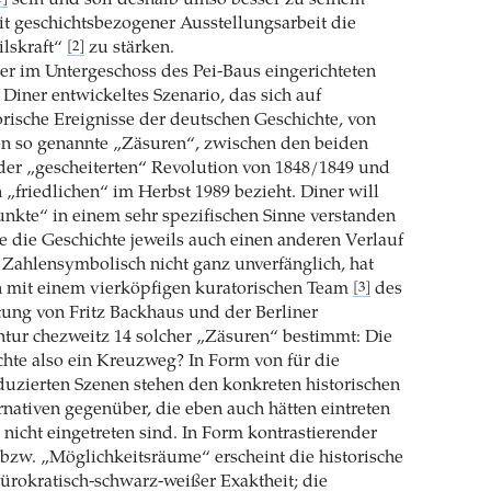
t geschichtsbezogener Ausstellungsarbeit die
ilskraft“
zu stärken.
[2]
r im Untergeschoss des Pei-Baus eingerichteten
 Diner entwickeltes Szenario, das sich auf
torische Ereignisse der deutschen Geschichte, von
n so genannte „Zäsuren“, zwischen den beiden
der „gescheiterten“ Revolution von 1848/1849 und
 „friedlichen“ im Herbst 1989 bezieht. Diner will
nkte“ in einem sehr spezifischen Sinne verstanden
e die Geschichte jeweils auch einen anderen Verlauf
Zahlensymbolisch nicht ganz unverfänglich, hat
mit einem vierköpfigen kuratorischen Team
des
[3]
ung von Fritz Backhaus und der Berliner
tur chezweitz 14 solcher „Zäsuren“ bestimmt: Die
hte also ein Kreuzweg? In Form von für die
uzierten Szenen stehen den konkreten historischen
rnativen gegenüber, die eben auch hätten eintreten
 nicht eingetreten sind. In Form kontrastierender
 bzw. „Möglichkeitsräume“ erscheint die historische
bürokratisch-schwarz-weißer Exaktheit; die