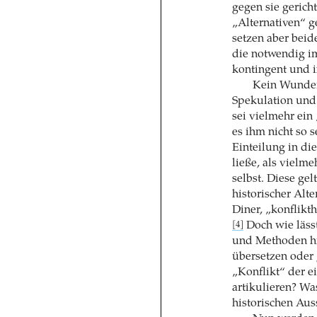
gegen sie gericht
„Alternativen“ 
setzen aber beid
die notwendig im
kontingent und in
Kein Wunder 
Spekulation und 
sei vielmehr ein
es ihm nicht so 
Einteilung in di
ließe, als vielm
selbst. Diese ge
historischer Alte
Diner, „konflikt
Doch wie lässt
[4]
und Methoden hi
übersetzen oder 
„Konflikt“ der e
artikulieren? Wa
historischen Aus