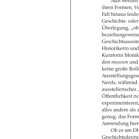
Nun werden 
ihren Formen, V
Fall hinaus leide
Geschichts- oder
Überlegung, „ob 
beziehungsweise
Geschichtsausst
Historikerin un
Kuratorin Monika
den
museum
un
keine große Roll
Ausstellungsgesc
Nerds, während s
ausstellerisches
Öffentlichkeit ri
experimentieren,
alles andere als
genug, das Forma
Anwendung hier 
Ob es am DHM
Geschichtsdeutu