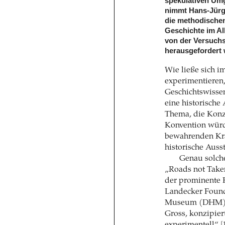
spekulativen Um
nimmt Hans-Jürg
die methodischen
Geschichte im A
von der Versuch
herausgefordert
Wie ließe sich i
experimentieren
Geschichtswisse
eine historische
Thema, die Konz
Konvention würde
bewahrenden Kräf
historische Auss
Genau solche
„Roads not Take
der prominente H
Landecker Founda
Museum (DHM) a
Gross, konzipier
experimentell“
[