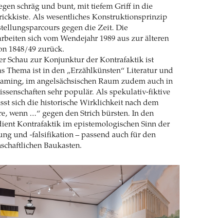
gen schräg und bunt, mit tiefem Griff in die
rickkiste. Als wesentliches Konstruktionsprinzip
stellungsparcours gegen die Zeit. Die
rbeiten sich vom Wendejahr 1989 aus zur älteren
on 1848/49 zurück.
r Schau zur Konjunktur der Kontrafaktik ist
Das Thema ist in den „Erzählkünsten“ Literatur und
aming, im angelsächsischen Raum zudem auch in
ssenschaften sehr populär. Als spekulativ-fiktive
ässt sich die historische Wirklichkeit nach dem
e, wenn …“ gegen den Strich bürsten. In den
ient Kontrafaktik im epistemologischen Sinn der
g und -falsifikation – passend auch für den
schaftlichen Baukasten.