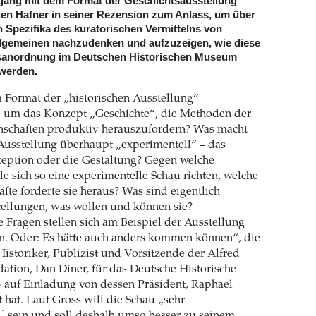
gang mit dem Format der Geschichtsausstellung
en Hafner in seiner Rezension zum Anlass, um über
 Spezifika des kuratorischen Vermittelns von
llgemeinen nachzudenken und aufzuzeigen, wie diese
sanordnung im Deutschen Historischen Museum
 werden.
m Format der „historischen Ausstellung“
, um das Konzept „Geschichte“, die Methoden der
nschaften produktiv herauszufordern? Was macht
 Ausstellung überhaupt „experimentell“ – das
eption oder die Gestaltung? Gegen welche
 sich so eine experimentelle Schau richten, welche
te forderte sie heraus? Was sind eigentlich
tellungen, was wollen und können sie?
 Fragen stellen sich am Beispiel der Ausstellung
n. Oder: Es hätte auch anders kommen können“, die
istoriker, Publizist und Vorsitzende der Alfred
tion, Dan Diner, für das Deutsche Historische
uf Einladung von dessen Präsident, Raphael
t hat. Laut Gross will die Schau „sehr
sein und soll deshalb umso besser zu seinem
1]