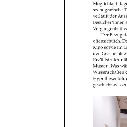
Möglichkeit dage
szenografische T
verläuft der Aus
Besucher*innen a
Vergangenheit v
Der Bezug de
offensichtlich. 
Kino sowie im G
den Geschichtswi
Erzählstruktur l
Muster „Was wär
Wissenschaften d
Hypothesenbildun
geschichtswissen