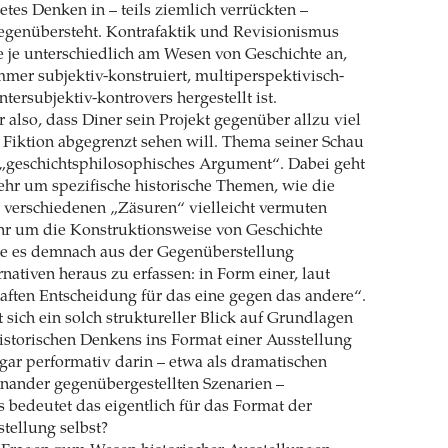
etes Denken in – teils ziemlich verrückten –
gegenübersteht. Kontrafaktik und Revisionismus
e je unterschiedlich am Wesen von Geschichte an,
mer subjektiv-konstruiert, multiperspektivisch-
tersubjektiv-kontrovers hergestellt ist.
also, dass Diner sein Projekt gegenüber allzu viel
Fiktion abgegrenzt sehen will. Thema seiner Schau
 „geschichtsphilosophisches Argument“. Dabei geht
sehr um spezifische historische Themen, wie die
e verschiedenen „Zäsuren“ vielleicht vermuten
ehr um die Konstruktionsweise von Geschichte
lte es demnach aus der Gegenüberstellung
rnativen heraus zu erfassen: in Form einer, laut
haften Entscheidung für das eine gegen das andere“.
 sich ein solch struktureller Blick auf Grundlagen
storischen Denkens ins Format einer Ausstellung
gar performativ darin – etwa als dramatischen
inander gegenübergestellten Szenarien –
s bedeutet das eigentlich für das Format der
stellung selbst?