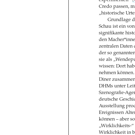
Credo passen, mi
„historische Urte
Grundlage de
Schau ist ein von
signifikante his
den Macher*inne
zentralen Daten 
der so genannten
sie als „Wendepu
wissen: Dort hab
nehmen können. 
Diner zusammen 
DHMs unter Leit
Szenografie-Agen
deutsche Geschic
Ausstellung prod
Ereignissen Alte
können – aber so
„Wirklichkeits-“
Wirklichkeit in 