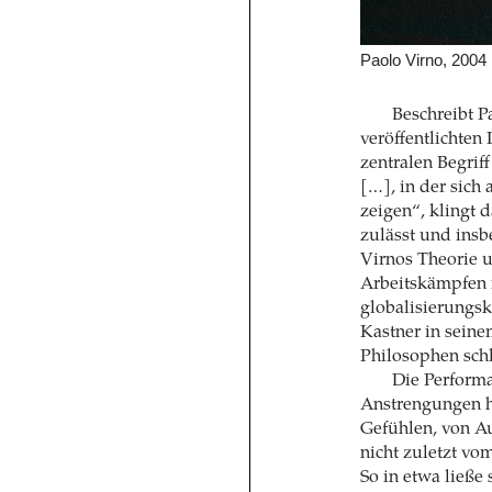
Paolo Virno, 2004
Beschreibt P
veröffentlichten
zentralen Begrif
[…], in der sich
zeigen“, klingt 
zulässt und insb
Virnos Theorie 
Arbeitskämpfen i
globalisierungsk
Kastner in sein
Philosophen schl
Die Performa
Anstrengungen h
Gefühlen, von A
nicht zuletzt vom
So in etwa ließe 