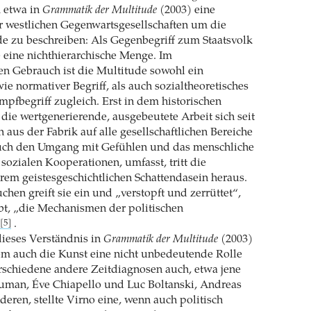
 etwa in
Grammatik der Multitude
(2003) eine
r westlichen Gegenwartsgesellschaften um die
e zu beschreiben: Als Gegenbegriff zum Staatsvolk
e eine nichthierarchische Menge. Im
en Gebrauch ist die Multitude sowohl ein
ie normativer Begriff, als auch sozialtheoretisches
fbegriff zugleich. Erst in dem historischen
ie wertgenerierende, ausgebeutete Arbeit sich seit
 aus der Fabrik auf alle gesellschaftlichen Bereiche
uch den Umgang mit Gefühlen und das menschliche
 sozialen Kooperationen, umfasst, tritt die
rem geistesgeschichtlichen Schattendasein heraus.
chen greift sie ein und „verstopft und zerrüttet“,
bt, „die Mechanismen der politischen
.
[5]
dieses Verständnis in
Grammatik der Multitude
(2003)
em auch die Kunst eine nicht unbedeutende Rolle
schiedene andere Zeitdiagnosen auch, etwa jene
man, Éve Chiapello und Luc Boltanski, Andreas
eren, stellte Virno eine, wenn auch politisch