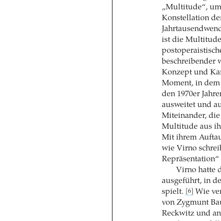
„Multitude“, um
Konstellation de
Jahrtausendwend
ist die Multitud
postoperaistisch
beschreibender w
Konzept und Kamp
Moment, in dem d
den 1970er Jahren
ausweitet und a
Miteinander, die
Multitude aus ih
Mit ihrem Auftau
wie Virno schrei
Repräsentation“
Virno hatte 
ausgeführt, in d
spielt.
Wie ver
[6]
von Zygmunt Bau
Reckwitz und and