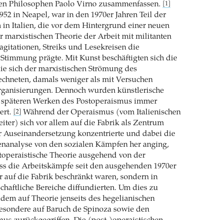
hen Philosophen Paolo Virno zusammenfassen.
[1]
952 in Neapel, war in den 1970er Jahren Teil der
 in Italien, die vor dem Hintergrund einer neuen
er marxistischen Theorie der Arbeit mit militanten
agitationen, Streiks und Lesekreisen die
e Stimmung prägte. Mit Kunst beschäftigten sich die
die sich der marxistischen Strömung des
chneten, damals weniger als mit Versuchen
Organisierungen. Dennoch wurden künstlerische
n späteren Werken des Postoperaismus immer
ert.
Während der Operaismus (vom Italienischen
[2]
eiter) sich vor allem auf die Fabrik als Zentrum
er Auseinandersetzung konzentrierte und dabei die
enanalyse von den sozialen Kämpfen her anging,
toperaistische Theorie ausgehend von der
ss die Arbeitskämpfe seit den ausgehenden 1970er
r auf die Fabrik beschränkt waren, sondern in
schaftliche Bereiche diffundierten. Um dies zu
dem auf Theorie jenseits des hegelianischen
esondere auf Baruch de Spinoza sowie den