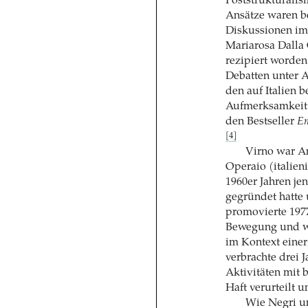
Poststrukturalis
Ansätze waren b
Diskussionen im
Mariarosa Dalla
rezipiert worden
Debatten unter 
den auf Italien 
Aufmerksamkeit 
den Bestseller
Em
[4]
Virno war An
Operaio (italieni
1960er Jahren je
gegründet hatte 
promovierte 1977
Bewegung und wur
im Kontext einer
verbrachte drei 
Aktivitäten mit 
Haft verurteilt u
Wie Negri un