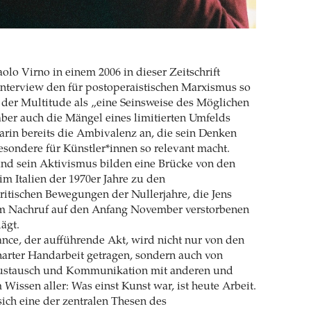
aolo Virno in einem 2006 in dieser Zeitschrift
 Interview den für postoperaistischen Marxismus so
f der Multitude als „eine Seinsweise des Möglichen
 aber auch die Mängel eines limitierten Umfelds
darin bereits die Ambivalenz an, die sein Denken
esondere für Künstler*innen so relevant macht.
und sein Aktivismus bilden eine Brücke von den
m Italien der 1970er Jahre zu den
ritischen Bewegungen der Nullerjahre, die Jens
em Nachruf auf den Anfang November verstorbenen
ägt.
nce, der aufführende Akt, wird nicht nur von den
arter Handarbeit getragen, sondern auch von
ustausch und Kommunikation mit anderen und
 Wissen aller: Was einst Kunst war, ist heute Arbeit.
sich eine der zentralen Thesen des