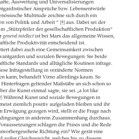
hafte, Ausweitung und Universalisierungen
antgardistischer Ansprüche bzw. Lebensentwürfe
enössische Multitude zeichne sich durch ein
en von Politik und Arbeit “
aus. Dabei sei der
[8]
m „Stützpfeiler der gesellschaftlichen Produktion“
er
general intellect
ist bei Marx das allgemeine Wissen,
aftliche Produktivität entscheidend ist.
tiert dabei auch eine Gemeinsamkeit zwischen
Avantgarden und sozialen Bewegungen: Sie beide
aftliche Standards und alltägliche Routinen infrage.
ese Infragestellung in veränderte Normen
den kann, behandelt Virno allerdings kaum. So
 Hinterfragen geltender Maßstäbe an sich schon so
über die Kunst einmal sagte, sie sei „a lot like
Während Kunst und soziale Bewegungen in
0]
 meist ziemlich positiv aufgeladen bleiben und ihr
n Erwägung gezogen wird, stellt er die Frage nach
edingungen in anderem Zusammenhang durchaus.
Voraussetzungen schlagen die Praxis und die Rede
 unvorhergesehene Richtung ein? Wie gerät eine
d außer Gleichgewicht, welches bis zu diesem