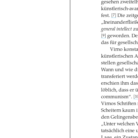
gesehen zweifel
künstlerisch-av
fest.
Die zeitg
[7]
„Ineinanderfließ
general intellect
zu
geworden. D
[9]
das für gesellsch
Virno konsta
künstlerischen 
stellen gesellsch
Wann und wie di
transferiert wer
erschien ihm das
löblich, dass er 
communism“.
[1
Virnos Schriften
Scheitern kaum i
den Gelingensb
„Unter welchen 
tatsächlich eine
Lage, ein Zustan