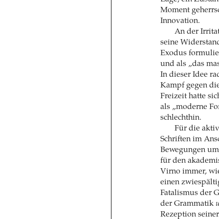
Moment geherrsc
Innovation.
An der Irrita
seine Widerstand
Exodus formulier
und als „das ma
In dieser Idee r
Kampf gegen die
Freizeit hatte s
als „moderne Fo
schlechthin.
Für die akti
Schriften im Ans
Bewegungen um da
für den akademis
Virno immer, wi
einen zwiespält
Fatalismus der 
der Grammatik
Rezeption seine