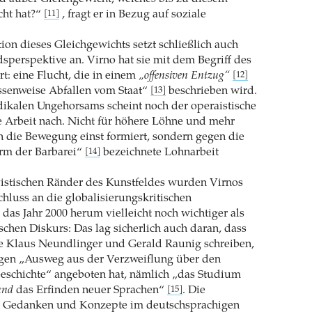
ht hat?“
, fragt er in Bezug auf soziale
[11]
tion dieses Gleichgewichts setzt schließlich auch
sperspektive an. Virno hat sie mit dem Begriff des
t: eine Flucht, die in einem
„offensiven Entzug“
[12]
ssenweise Abfallen vom Staat“
beschrieben wird.
[13]
adikalen Ungehorsams scheint noch der operaistische
 Arbeit nach. Nicht für höhere Löhne und mehr
ich die Bewegung einst formiert, sondern gegen die
rm der Barbarei“
bezeichnete Lohnarbeit
[14]
vistischen Ränder des Kunstfeldes wurden Virnos
chluss an die globalisierungskritischen
s Jahr 2000 herum vielleicht noch wichtiger als
chen Diskurs: Das lag sicherlich auch daran, dass
e Klaus Neundlinger und Gerald Raunig schreiben,
igen „Ausweg aus der Verzweiflung über den
Geschichte“ angeboten hat, nämlich „das Studium
und
das Erfinden neuer Sprachen“
. Die
[15]
r Gedanken und Konzepte im deutschsprachigen