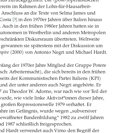
mus zurückgegriffen. Die (post-)operaistischen
ereits im Rahmen der Lohn-für-Hausarbeit-
 Anschluss an die Texte von Selma James und
 Costa
in den 1970er Jahren über Italien hinaus
[3]
. Auch in den frühen 1980er Jahren hatten sie in
Autonomen in Westberlin und anderen Metropolen
beschränkten Diskursraum übertreten. Weltweite
gewannen sie spätestens mit der Diskussion um
pire
(2000) von Antonio Negri und Michael Hardt.
fang der 1970er Jahre Mitglied der Gruppe Potere
sch: Arbeitermacht), die sich bereits in den frühen
nseits der Kommunistischen Partei Italiens (KPI)
und der unter anderen auch Negri angehörte. Er
 zu Theodor W. Adorno, war nach wie vor Teil der
de, wie viele linke Aktivist*innen dieser Jahre,
 großen Repressionswelle 1979 verhaftet. Er
Jahre im Gefängnis, wurde wegen „subversiver
bewaffneter Bandenbildung“ 1982 zu zwölf Jahren
nd 1987 schließlich freigesprochen.
d Hardt verwendet auch Virno den Begriff der