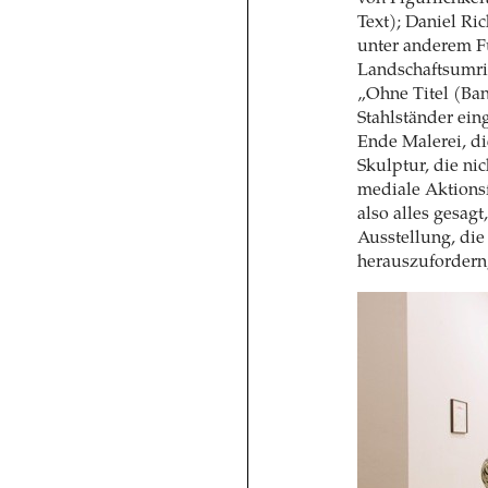
Text); Daniel Ri
unter anderem F
Landschaftsumris
„Ohne Titel (Ban
Stahlständer ein
Ende Malerei, d
Skulptur, die ni
mediale Aktions
also alles gesag
Ausstellung, die
herauszufordern,