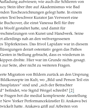
Aufladung aufwiesen; wie auch die Schlieren von
 Lucy Stein über ihre auf Akademismus wie Bad
renden Tuschezeichnungen gelegt hatte. In einem
lteten Text beschwor Kurator Jan Verwoert eine
ie Buchcover, die einst Vanessa Bell für ihre
ia Woolf gestaltet hatte, und damit für
Verschmelzungen von Kunst und Handwerk. Seine
et allerdings nah an den weltvergessenen
es Töpferkreises. Das frivol Lapidare war in diesem
flüssigungen derart ostentativ gegen das Pathos
Gesten in Stellung gebracht, dass es wiederum in
kippen drohte. Hier war im Grunde nichts gesagt.
 zur Seite, aber nicht zu weiteren Fragen.
gerte Migration von Bildern zurück an den Ursprung
Bildkonzepte im Kult, wo „Bild und Person Teil ein
hauplatzes“ sind und „sich der Betrachter
d“ befindet, wie Sigrid Weigel schreibt?
[2]
che Fragen bot die medial komplexeste Ausstellung
der New Yorker Performancekünstler Ei Arakawa bei
wickelt hatte. Arakawa griff auf Arbeiten von