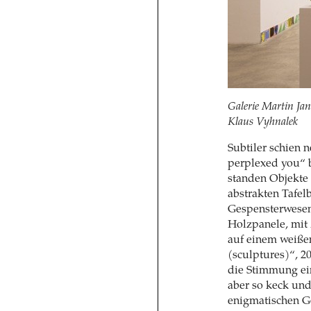
Galerie Martin Ja
Klaus Vyhnalek
Subtiler schien 
perplexed you“ 
standen Objekte 
abstrakten Tafel
Gespensterwesen
Holzpanele, mit 
auf einem weißen
(sculptures)“, 2
die Stimmung ein
aber so keck und
enigmatischen G