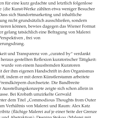
en für eine kurz gedachte und letztlich folgenlose
 (die Kunst-Werke zählten etwa weniger Besucher
 Dass sich Standortmarketing und inhaltliche
ng nicht grundsätzlich ausschließen, sondern
ieren können, bewies dagegen das Wiener Format
er gelang tatsächlich eine Befragung von Malerei
erspektiven , frei von
ierungsdrang.
keit und Transparenz von „curated by“ verdankt
 heraus gestellten Reflexion kuratorischer Tätigkeit:
g wurde von einem hausfremden Kuratoren
mit der ihm eigenen Handschrift in den Organismus
riff, indem er mit deren Künstlerstamm arbeitete
 Fremdkörpern durchsetzte. Die Bandbreite
r Ausstellungskonzepte zeigte sich schon allein in
asse. Bei Krobath umzirkelte Gerwald
nter dem Titel „Commodious Thoughts from Outer
um Verhältnis von Malerei und Raum: Alex Katz
bitz (flächige Malerei auf je einer Seite der Grenze
t und Abstraktion); Despina Stokou (Malerei mit