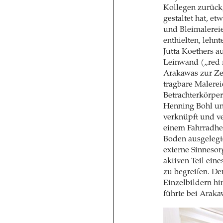
Kollegen zurück,
gestaltet hat, et
und Bleimalereie
enthielten, lehn
Jutta Koethers a
Leinwand („red r
Arakawas zur Ze
tragbare Malere
Betrachterkörper.
Henning Bohl un
verknüpft und v
einem Fahrradhe
Boden ausgelegt
externe Sinnesor
aktiven Teil ein
zu begreifen. De
Einzelbildern hi
führte bei Arakaw