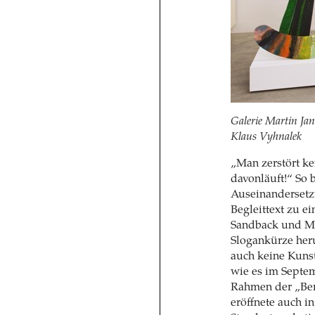
Galerie Martin Ja
Klaus Vyhnalek
„Man zerstört ke
davonläuft!“ So 
Auseinandersetz
Begleittext zu e
Sandback und Ma
Slogankürze heru
auch keine Kunst
wie es im Septem
Rahmen der „Ber
eröffnete auch i