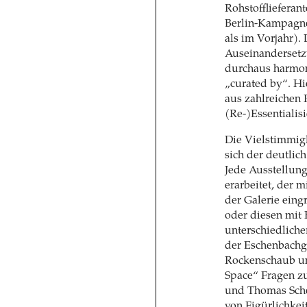
Rohstofflieferant
Berlin-Kampagne
als im Vorjahr).
Auseinandersetzu
durchaus harmon
„curated by“. Hi
aus zahlreichen P
(Re-)Essentialis
Die Vielstimmig
sich der deutlich
Jede Ausstellun
erarbeitet, der 
der Galerie eing
oder diesen mit
unterschiedliche
der Eschenbachg
Rockenschaub u
Space“ Fragen z
und Thomas Schei
von Figürlichkei