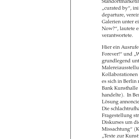
Standortmarketin
„curated by“, ini
departure, verei
Galerien unter 
Now?“, lautete e
verantwortete.
Hier ein Ausrufe
Forever!“ und „
grundlegend unte
Malereiausstell
Kollaborationen
es sich in Berli
Bank Kunsthalle 
handelte). In Be
Lösung annoncie
Die schlachtruf
Fragestellung st
Diskurses um di
Missachtung“ (K
„Texte zur Kuns