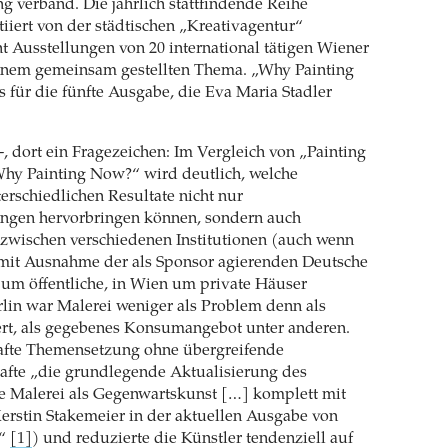
g verband. Die jährlich stattfindende Reihe
tiiert von der städtischen „Kreativagentur“
nt Ausstellungen von 20 international tätigen Wiener
einem gemeinsam gestellten Thema. „Why Painting
s für die fünfte Ausgabe, die Eva Maria Stadler
-, dort ein Fragezeichen: Im Vergleich von „Painting
Why Painting Now?“ wird deutlich, welche
rschiedlichen Resultate nicht nur
ungen hervorbringen können, sondern auch
 zwischen verschiedenen Institutionen (auch wenn
n mit Ausnahme der als Sponsor agierenden Deutsche
um öffentliche, in Wien um private Häuser
rlin war Malerei weniger als Problem denn als
rt, als gegebenes Konsumangebot unter anderen.
hafte Themensetzung ohne übergreifende
rafte „die grundlegende Aktualisierung des
e Malerei als Gegenwartskunst […] komplett mit
erstin Stakemeier in der aktuellen Ausgabe von
t“
[1]
) und reduzierte die Künstler tendenziell auf