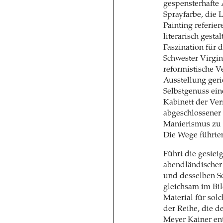
gespensterhafte 
Sprayfarbe, die
Painting referie
literarisch gesta
Faszination für d
Schwester Virgin
reformistische 
Ausstellung geri
Selbstgenuss ein
Kabinett der Ver
abgeschlossener 
Manierismus zu 
Die Wege führten
Führt die gestei
abendländischer 
und desselben Sc
gleichsam im Bil
Material für sol
der Reihe, die 
Meyer Kainer ent