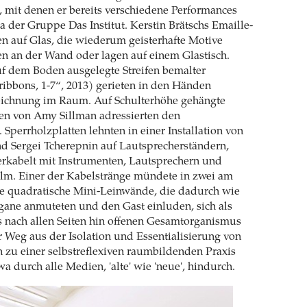
 mit denen er bereits verschiedene Performances
wa der Gruppe Das Institut. Kerstin Brätschs Emaille-
n auf Glas, die wiederum geisterhafte Motive
ten an der Wand oder lagen auf einem Glastisch.
uf dem Boden ausgelegte Streifen bemalter
ibbons, 1-7“, 2013) gerieten in den Händen
ichnung im Raum. Auf Schulterhöhe gehängte
ien von Amy Sillman adressierten den
 Sperrholzplatten lehnten in einer Installation von
d Sergei Tcherepnin auf Lautsprecherständern,
erkabelt mit Instrumenten, Lautsprechern und
lm. Einer der Kabelstränge mündete in zwei am
e quadratische Mini-Leinwände, die dadurch wie
gane anmuteten und den Gast einluden, sich als
es nach allen Seiten hin offenen Gesamtorganismus
r Weg aus der Isolation und Essentialisierung von
n zu einer selbstreflexiven raumbildenden Praxis
a durch alle Medien, 'alte' wie 'neue', hindurch.