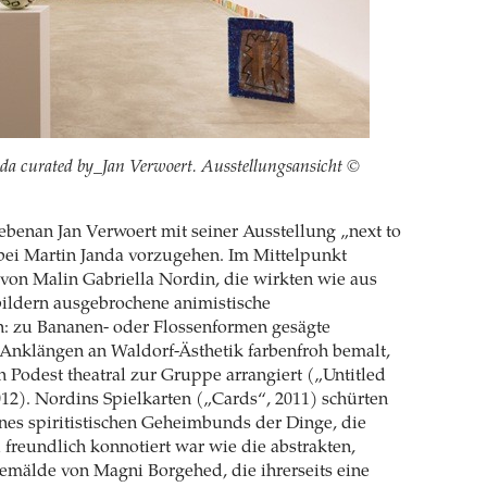
nda curated by_Jan Verwoert. Ausstellungsansicht ©
nebenan Jan Verwoert mit seiner Ausstellung „next to
bei Martin Janda vorzugehen. Im Mittelpunkt
von Malin Gabriella Nordin, die wirkten wie aus
bildern ausgebrochene animistische
: zu Bananen- oder Flossenformen gesägte
Anklängen an Waldorf-Ästhetik farbenfroh bemalt,
 Podest theatral zur Gruppe arrangiert („Untitled
012). Nordins Spielkarten („Cards“, 2011) schürten
es spiritistischen Geheimbunds der Dinge, die
 freundlich konnotiert war wie die abstrakten,
emälde von Magni Borgehed, die ihrerseits eine