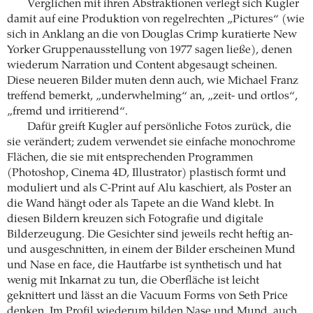
Verglichen mit ihren Abstraktionen verlegt sich Kugler
damit auf eine Produktion von regelrechten „Pictures“ (wie
sich in Anklang an die von Douglas Crimp kuratierte New
Yorker Gruppenausstellung von 1977 sagen ließe), denen
wiederum Narration und Content abgesaugt scheinen.
Diese neueren Bilder muten denn auch, wie Michael Franz
treffend bemerkt, „underwhelming“ an, „zeit- und ortlos“,
„fremd und irritierend“.
Dafür greift Kugler auf persönliche Fotos zurück, die
sie verändert; zudem verwendet sie einfache monochrome
Flächen, die sie mit entsprechenden Programmen
(Photoshop, Cinema 4D, Illustrator) plastisch formt und
moduliert und als C-Print auf Alu kaschiert, als Poster an
die Wand hängt oder als Tapete an die Wand klebt. In
diesen Bildern kreuzen sich Fotografie und digitale
Bilderzeugung. Die Gesichter sind jeweils recht heftig an-
und ausgeschnitten, in einem der Bilder erscheinen Mund
und Nase en face, die Hautfarbe ist synthetisch und hat
wenig mit Inkarnat zu tun, die Oberfläche ist leicht
geknittert und lässt an die Vacuum Forms von Seth Price
denken. Im Profil wiederum bilden Nase und Mund, auch