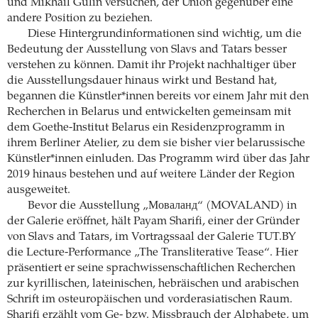
und Mikhail Gulin versuchen, der Union gegenüber eine
andere Position zu beziehen.
Diese Hintergrundinformationen sind wichtig, um die
Bedeutung der Ausstellung von Slavs and Tatars besser
verstehen zu können. Damit ihr Projekt nachhaltiger über
die Ausstellungsdauer hinaus wirkt und Bestand hat,
begannen die Künstler*innen bereits vor einem Jahr mit den
Recherchen in Belarus und entwickelten gemeinsam mit
dem Goethe-Institut Belarus ein Residenzprogramm in
ihrem Berliner Atelier, zu dem sie bisher vier belarussische
Künstler*innen einluden. Das Programm wird über das Jahr
2019 hinaus bestehen und auf weitere Länder der Region
ausgeweitet.
Bevor die Ausstellung „Моваланд“ (MOVALAND) in
der Galerie eröffnet, hält Payam Sharifi, einer der Gründer
von Slavs and Tatars, im Vortragssaal der Galerie TUT.BY
die Lecture-Performance „The Transliterative Tease“. Hier
präsentiert er seine sprachwissenschaftlichen Recherchen
zur kyrillischen, lateinischen, hebräischen und arabischen
Schrift im osteuropäischen und vorderasiatischen Raum.
Sharifi erzählt vom Ge- bzw. Missbrauch der Alphabete, um