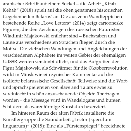
arabischer Schrift auf einem Sockel – die Arbeit „Kitab
Kebab“ (2018) spielt auf die oben genannten historischen
Gegebenheiten Belarus’ an. Die aus zehn Wandteppichen
bestehende Reihe „Love Letters“ (2014) zeigt cartooneske
Figuren, die den Zeichnungen des russischen Futuristen
Wladimir Majakowski entlehnt sind – Buchstaben und
Laute aus verschiedensten Sprachen fliegen durch die
Motive. Die vielfachen Wendungen und Angleichungen der
verschiedenen Alphabete im weiten Gebiet der ehemaligen
UdSSR werden versinnbildlicht, und das Aufgreifen der
Figur Majakowski als Schwärmer für die Oktoberrevolution
wirkt in Minsk wie ein zynischer Kommentar auf die
isolierte belarussische Gesellschaft. Teilweise sind die Wort-
und Sprachspielereien von Slavs and Tatars etwas zu
vereinfacht in schön anzuschauende Objekte übertragen
worden – die Message wird in Wandslogans und bunten
Schildern als warenförmige Kunst durchexerziert.
Im hinteren Raum der alten Fabrik installierte die
Künstlergruppe die Soundarbeit „Lector (speculum
linguarum)“ (2018): Eine als „Fürstenspiegel“ bezeichnete