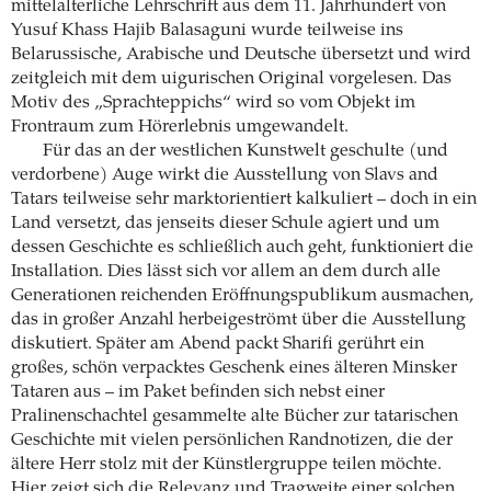
mittelalterliche Lehrschrift aus dem 11. Jahrhundert von
Yusuf Khass Hajib Balasaguni wurde teilweise ins
Belarussische, Arabische und Deutsche übersetzt und wird
zeitgleich mit dem uigurischen Original vorgelesen. Das
Motiv des „Sprachteppichs“ wird so vom Objekt im
Frontraum zum Hörerlebnis umgewandelt.
Für das an der westlichen Kunstwelt geschulte (und
verdorbene) Auge wirkt die Ausstellung von Slavs and
Tatars teilweise sehr marktorientiert kalkuliert – doch in ein
Land versetzt, das jenseits dieser Schule agiert und um
dessen Geschichte es schließlich auch geht, funktioniert die
Installation. Dies lässt sich vor allem an dem durch alle
Generationen reichenden Eröffnungspublikum ausmachen,
das in großer Anzahl herbeigeströmt über die Ausstellung
diskutiert. Später am Abend packt Sharifi gerührt ein
großes, schön verpacktes Geschenk eines älteren Minsker
Tataren aus – im Paket befinden sich nebst einer
Pralinenschachtel gesammelte alte Bücher zur tatarischen
Geschichte mit vielen persönlichen Randnotizen, die der
ältere Herr stolz mit der Künstlergruppe teilen möchte.
Hier zeigt sich die Relevanz und Tragweite einer solchen