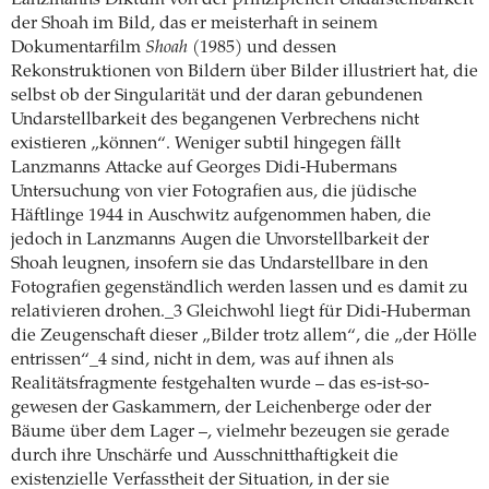
der Shoah im Bild, das er meisterhaft in seinem
Dokumentarfilm
Shoah
(1985) und dessen
Rekonstruktionen von Bildern über Bilder illustriert hat, die
selbst ob der Singularität und der daran gebundenen
Undarstellbarkeit des begangenen Verbrechens nicht
existieren „können“. Weniger subtil hingegen fällt
Lanzmanns Attacke auf Georges Didi-Hubermans
Untersuchung von vier Fotografien aus, die jüdische
Häftlinge 1944 in Auschwitz aufgenommen haben, die
jedoch in Lanzmanns Augen die Unvorstellbarkeit der
Shoah leugnen, insofern sie das Undarstellbare in den
Fotografien gegenständlich werden lassen und es damit zu
relativieren drohen._3 Gleichwohl liegt für Didi-Huberman
die Zeugenschaft dieser „Bilder trotz allem“, die „der Hölle
entrissen“_4 sind, nicht in dem, was auf ihnen als
Realitätsfragmente festgehalten wurde – das es-ist-so-
gewesen der Gaskammern, der Leichenberge oder der
Bäume über dem Lager –, vielmehr bezeugen sie gerade
durch ihre Unschärfe und Ausschnitthaftigkeit die
existenzielle Verfasstheit der Situation, in der sie