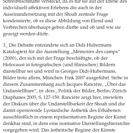
Schreibtischmatte versteckt, da es für sie auf der Ebene des
individuell-affektiven Erlebens die auch in der
Auseinandersetzung mit der Shoah zentrale Frage
kondensierte, ob es diese Abbildung von Elend und
Verbrechen überhaupt geben dürfte und ob und wie sie
gezeigt werden dürfe.
3_ Die Debatte entzündete sich an Didi-Hubermans
Katalogtext für die Ausstellung „Mémoires des camps“
(2000), der sich mit der Frage beschäftigte, ob der
Holocaust in fotografischen (und filmischen) Bildern
darstellbar sei und wird in Georges Didi-Hubermans,
Bilder trotz allem, München: Fink 2007 ausgeführt. Siehe in
diesem Zusammenhang auch Jacques Rancière, „Über das
Undarstellbare“, in: ders., Politik der Bilder, Berlin/Zürich:
Diaphanes 2005, S. 127-159. Rancière zeigt hier, inwiefern
der Diskurs über die Undarstellbarkeit der Shoah und die
damit operierende Lyotardsche Ästhetik des Erhabenen
ausschließlich in einem repräsentativen Regime der Kunst
denkbar sind, in dem eine normative Darstellungshierarchie
vorgegeben wird. Das ästhetische Regime der Künste