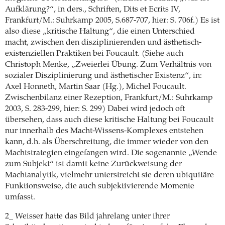
Aufklärung?“, in ders., Schriften, Dits et Ecrits IV,
Frankfurt/M.: Suhrkamp 2005, S.687-707, hier: S. 706f.) Es ist
also diese „kritische Haltung“, die einen Unterschied
macht, zwischen den disziplinierenden und ästhetisch-
existenziellen Praktiken bei Foucault. (Siehe auch
Christoph Menke, „Zweierlei Übung. Zum Verhältnis von
sozialer Disziplinierung und ästhetischer Existenz“, in:
Axel Honneth, Martin Saar (Hg.), Michel Foucault.
Zwischenbilanz einer Rezeption, Frankfurt/M.: Suhrkamp
2003, S. 283-299, hier: S. 299) Dabei wird jedoch oft
übersehen, dass auch diese kritische Haltung bei Foucault
nur innerhalb des Macht-Wissens-Komplexes entstehen
kann, d.h. als Überschreitung, die immer wieder von den
Machtstrategien eingefangen wird. Die sogenannte „Wende
zum Subjekt“ ist damit keine Zurückweisung der
Machtanalytik, vielmehr unterstreicht sie deren ubiquitäre
Funktionsweise, die auch subjektivierende Momente
umfasst.
2_ Weisser hatte das Bild jahrelang unter ihrer