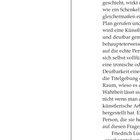
geschieht, wirkt
wie ein Schenkel
gleichermaßen ei
Plan gerufen und
wird eine Künstl
und deutbar gem
behaupteterweise
auf die echte Pe
sich selbst voll
eine ironische o
Deutbarkeit eine
die Titelgebung
Raum, wieso es 
Wahrheit lässt si
nicht wenn man 
künstlerische Arb
hergestellt hat. 
Person, die sie h
auf diesen Frage
Friedrich Li