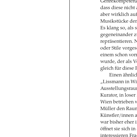
Genrekompetenz, 
dass diese nich
aber wirklich au
Musikstücke dem 
Es klang so, als 
gegeneinander zu
repräsentieren. 
oder Stile vorge
einem schon vor
wurde, der als V
gleich für diese
Einen ähnlic
„Lissmann in Wi
Ausstellungsrau
Kurator, in lose
Wien betrieben w
Müller den Raum 
Künstler/innen a
war bisher eher 
öffnet sie sich 
interessieren Fr