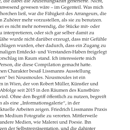
die dabei die Anziehungskraft generierte. Nicht,
t anwesend gewesen wäre – im Gegenteil. Was mich
fhorchen ließ, war die Fähigkeit des Arrangeurs, die
Zuhörer mehr vorzustellen, als sie zu benutzen.
sei es nicht mehr notwendig, die Stücke mit- oder
 interpretieren, oder sich gar selber damit zu
Nähe wurde nicht darüber erzeugt, dass mir Gefühle
schlagen wurden, eher dadurch, dass ein Zugang zu
maligen Entdeckt- und Verstanden-Haben freigelegt
orschlag im Raum stand. Ich interessierte mich
 Person, die diese Compilation gemacht hatte.
hen Charakter besaß Lissmanns Ausstellung
en“ bei Nousmoules. Nousmoules ist ein
m in Wien, der von Robert Müller, Künstler und
r Abfolge seit 2015 in den Räumen des Kunstbüro
ird. Ohne den Begriff öffentlich zu nutzen, begreift
als eine „Informationsgalerie“, in der
ktuelle Arbeiten zeigen. Friedrich Lissmanns Praxis
im Medium Fotografie zu verorten. Mittlerweile
in andere Medien, wie Malerei und Poesie. Ihn
agen der Selbstrepräsentation, und die dahinter