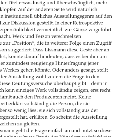
 der Titel etwas lustig und überschwänglich, mehr
klopfer. Auf der anderen Seite wird natürlich
n institutionell übliches Ausstellungsgenre auf den
 zur Diskussion gestellt. In einer Retrospektive
erpersönlichkeit vermeintlich zur Gänze vorgeführt
acht. Werk und Person verschmelzen
 zur „Position“, die in weiterer Folge einen Zugriff
rson suggeriert. Dass Lissmann diese Geste aber an
führt, könnte darauf hindeuten, dass es bei ihm um
der zumindest neugierige Hinterfragung jener
s Werkes gehen könnte. Oder anders gesagt, stellt
 der Ausstellung wohl zudem die Frage in den
diese Deutungsversuche überhaupt gibt – denn in
ch kein einziges Werk vollständig zeigen, erst recht
damit auch den Produzenten meint. Keine
eit erklärt vollständig die Person, die sie
Ebenso wenig lässt sie sich vollständig aus der
ergestellt hat, erklären. So scheint die Ausstellung
zeichen zu gleiten.
ssmann geht die Frage einfach an und nutzt so diese