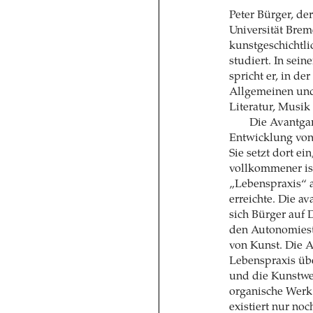
Peter Bürger, der
Universität Breme
kunstgeschichtl
studiert. In sei
spricht er, in de
Allgemeinen und 
Literatur, Musik
Die Avantga
Entwicklung von 
Sie setzt dort e
vollkommener ist
„Lebenspraxis“ 
erreichte. Die a
sich Bürger auf
den Autonomiest
von Kunst. Die A
Lebenspraxis übe
und die Kunstwerk
organische Werk
existiert nur no