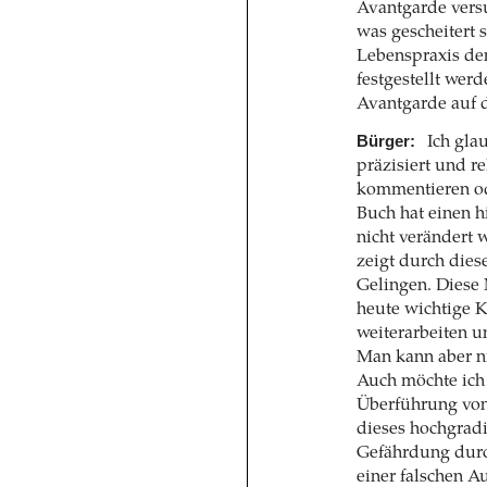
Avantgarde versu
was gescheitert 
Lebenspraxis den
festgestellt wer
Avantgarde auf d
Bürger:
Ich gla
präzisiert und r
kommentieren od
Buch hat einen h
nicht verändert 
zeigt durch die
Gelingen. Diese
heute wichtige K
weiterarbeiten u
Man kann aber n
Auch möchte ich 
Überführung von 
dieses hochgrad
Gefährdung durch
einer falschen 