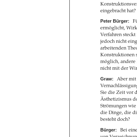
Konstruktionsver
eingebracht hat?
Peter Bürger:
Fü
ermöglicht, Wirk
Verfahren steckt
jedoch nicht ein
arbeitenden Theo
Konstruktionen s
möglich, andere
nicht mit der Wi
Graw:
Aber mit
Vernachlässigung
Sie die Zeit vor
Ästhetizismus d
Strömungen wie 
die Dinge, die d
besteht doch?
Bürger:
Bei ein