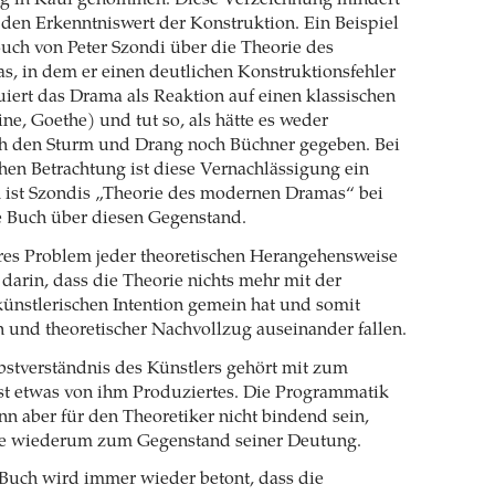
g in Kauf genommen. Diese Verzeichnung mindert
den Erkenntniswert der Konstruktion. Ein Beispiel
uch von Peter Szondi über die Theorie des
, in dem er einen deutlichen Konstruktionsfehler
uiert das Drama als Reaktion auf einen klassischen
e, Goethe) und tut so, als hätte es weder
h den Sturm und Drang noch Büchner gegeben. Bei
schen Betrachtung ist diese Vernachlässigung ein
m ist Szondis „Theorie des modernen Dramas“ bei
e Buch über diesen Gegenstand.
es Problem jeder theoretischen Herangehensweise
 darin, dass die Theorie nichts mehr mit der
ünstlerischen Intention gemein hat und somit
 und theoretischer Nachvollzug auseinander fallen.
bstverständnis des Künstlers gehört mit zum
st etwas von ihm Produziertes. Die Programmatik
nn aber für den Theoretiker nicht bindend sein,
ie wiederum zum Gegenstand seiner Deutung.
Buch wird immer wieder betont, dass die