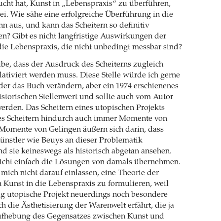
cht hat, Kunst in „Lebenspraxis“ zu überführen,
sei. Wie sähe eine erfolgreiche Überführung in die
n aus, und kann das Scheitern so definitiv
den? Gibt es nicht langfristige Auswirkungen der
ie Lebenspraxis, die nicht unbedingt messbar sind?
ube, dass der Ausdruck des Scheiterns zugleich
elativiert werden muss. Diese Stelle würde ich gerne
er das Buch verändern, aber ein 1974 erschienenes
istorischen Stellenwert und sollte auch vom Autor
werden. Das Scheitern eines utopischen Projekts
ses Scheitern hindurch auch immer Momente von
 Momente von Gelingen äußern sich darin, dass
ünstler wie Beuys an dieser Problematik
nd sie keineswegs als historisch abgetan ansehen.
icht einfach die Lösungen von damals übernehmen.
mich nicht darauf einlassen, eine Theorie der
Kunst in die Lebenspraxis zu formulieren, weil
ig utopische Projekt neuerdings noch besondere
 die Ästhetisierung der Warenwelt erfährt, die ja
Aufhebung des Gegensatzes zwischen Kunst und