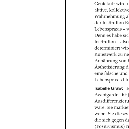
Geniekult wird m
aktive, kollekti
Wahrnehmung abl
der Institution 
Lebenspraxis – w
Denn es habe sic
Institution – al
determiniert wird
Kunstwerk zu neu
Annährung von K
Ästhetisierung de
eine falsche un
Lebenspraxis hi
Isabelle Graw:
E
Avantgarde“ ist 
Ausdifferenzier
wäre. Sie markie
wobei Sie dieses
die sich gegen d
(Positivismus) ri