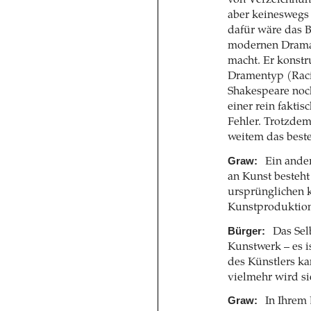
von Verzeichnun
aber keineswegs 
dafür wäre das B
modernen Dramas
macht. Er konstr
Dramentyp (Racin
Shakespeare noc
einer rein fakti
Fehler. Trotzde
weitem das best
Graw:
Ein ander
an Kunst besteht
ursprünglichen k
Kunstproduktion
Bürger:
Das Sel
Kunstwerk – es i
des Künstlers ka
vielmehr wird s
Graw:
In Ihrem 