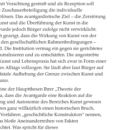
it Verachtung gestraft und als Rezeption soll
ve Zuschauerbeteiligung die individuelle
ösen. Das avantgardistische Ziel – die Zerstörung
Kunst und die Überführung der Kunst in die
urde jedoch Bürger zufolge nicht verwirklicht.
h gezeigt, dass die Wirkung von Kunst von der
so den gesellschaftlichen Rahmenbedingungen –
. Die Institution vermag ein gegen sie gerichtetes
tralisieren und zu entschärfen. Die angestrebte
unst und Lebenspraxis hat sich zwar in Form einer
s Alltags vollzogen. Sie läuft aber laut Bürger auf
d fatale Aufhebung der Grenze zwischen Kunst und
naus.
ine der Hauptthesen Ihrer „Theorie der
ja, dass die Avantgarde eine Reaktion auf die
ung und Autonomie des Bereiches Kunst gewesen
ren ganz willkürlich einen historischen Bruch,
 Verfahren „geschichtliche Konstruktion“ nennen,
as bloße Aneinanderreihen von Fakten
chtet. Was spricht für dieses