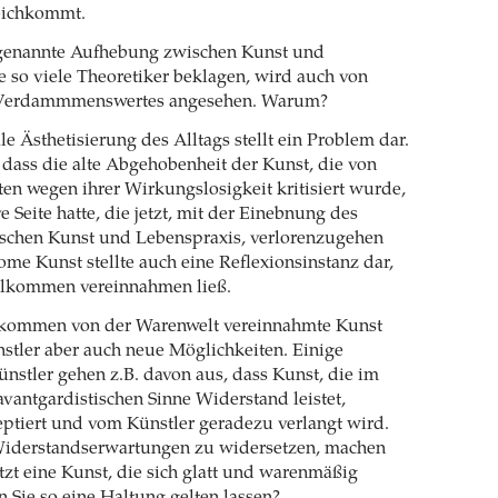
eichkommt.
genannte Aufhebung zwischen Kunst und
e so viele Theoretiker beklagen, wird auch von
s Verdammmenswertes angesehen. Warum?
le Ästhetisierung des Alltags stellt ein Problem dar.
, dass die alte Abgehobenheit der Kunst, die von
en wegen ihrer Wirkungslosigkeit kritisiert wurde,
e Seite hatte, die jetzt, mit der Einebnung des
schen Kunst und Lebenspraxis, verlorenzugehen
ome Kunst stellte auch eine Reflexionsinstanz dar,
ollkommen vereinnahmen ließ.
lkommen von der Warenwelt vereinnahmte Kunst
stler aber auch neue Möglichkeiten. Einige
nstler gehen z.B. davon aus, dass Kunst, die im
antgardistischen Sinne Widerstand leistet,
eptiert und vom Künstler geradezu verlangt wird.
Widerstandserwartungen zu widersetzen, machen
etzt eine Kunst, die sich glatt und warenmäßig
n Sie so eine Haltung gelten lassen?