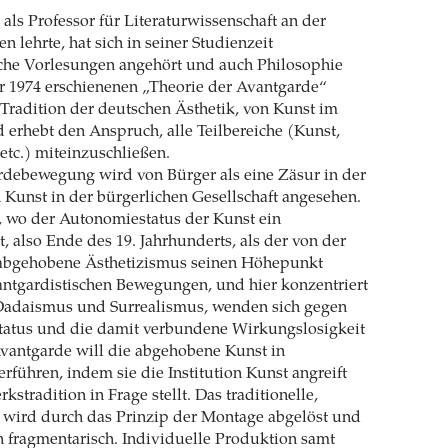
 als Professor für Literaturwissenschaft an der
n lehrte, hat sich in seiner Studienzeit
iche Vorlesungen angehört und auch Philosophie
ner 1974 erschienenen „Theorie der Avantgarde“
r Tradition der deutschen Ästhetik, von Kunst im
erhebt den Anspruch, alle Teilbereiche (Kunst,
 etc.) miteinzuschließen.
rdebewegung wird von Bürger als eine Zäsur in der
Kunst in der bürgerlichen Gesellschaft angesehen.
in, wo der Autonomiestatus der Kunst ein
, also Ende des 19. Jahrhunderts, als der von der
abgehobene Ästhetizismus seinen Höhepunkt
vantgardistischen Bewegungen, und hier konzentriert
 Dadaismus und Surrealismus, wenden sich gegen
atus und die damit verbundene Wirkungslosigkeit
vantgarde will die abgehobene Kunst in
rführen, indem sie die Institution Kunst angreift
stradition in Frage stellt. Das traditionelle,
 wird durch das Prinzip der Montage abgelöst und
ch fragmentarisch. Individuelle Produktion samt