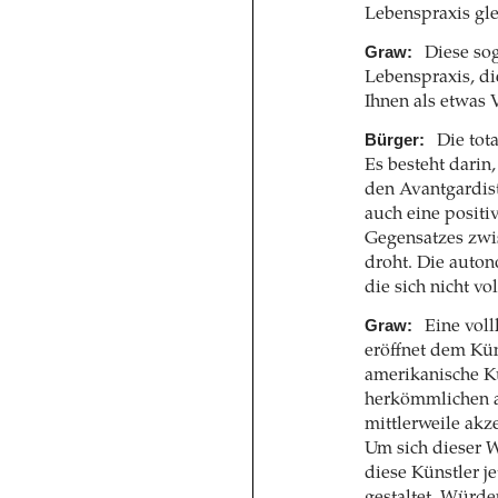
Lebenspraxis gl
Graw:
Diese so
Lebenspraxis, di
Ihnen als etwa
Bürger:
Die tota
Es besteht darin
den Avantgardist
auch eine positiv
Gegensatzes zwi
droht. Die auton
die sich nicht v
Graw:
Eine vol
eröffnet dem Kün
amerikanische Kü
herkömmlichen av
mittlerweile akz
Um sich dieser 
diese Künstler j
gestaltet. Würde