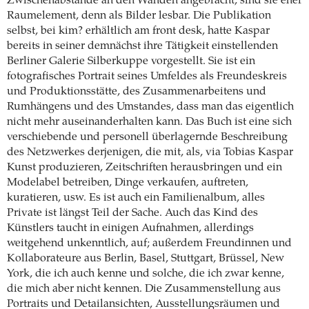
Zwischenabstände an den Wänden angebracht, sind sie eher
Raumelement, denn als Bilder lesbar. Die Publikation
selbst, bei kim? erhältlich am front desk, hatte Kaspar
bereits in seiner demnächst ihre Tätigkeit einstellenden
Berliner Galerie Silberkuppe vorgestellt. Sie ist ein
fotografisches Portrait seines Umfeldes als Freundeskreis
und Produktionsstätte, des Zusammenarbeitens und
Rumhängens und des Umstandes, dass man das eigentlich
nicht mehr auseinanderhalten kann. Das Buch ist eine sich
verschiebende und personell überlagernde Beschreibung
des Netzwerkes derjenigen, die mit, als, via Tobias Kaspar
Kunst produzieren, Zeitschriften herausbringen und ein
Modelabel betreiben, Dinge verkaufen, auftreten,
kuratieren, usw. Es ist auch ein Familienalbum, alles
Private ist längst Teil der Sache. Auch das Kind des
Künstlers taucht in einigen Aufnahmen, allerdings
weitgehend unkenntlich, auf; außerdem Freundinnen und
Kollaborateure aus Berlin, Basel, Stuttgart, Brüssel, New
York, die ich auch kenne und solche, die ich zwar kenne,
die mich aber nicht kennen. Die Zusammenstellung aus
Portraits und Detailansichten, Ausstellungsräumen und