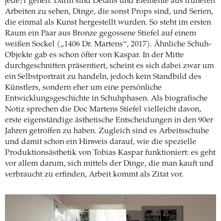
jede/r gehen. Darin sind Details und Elemente aus früheren
Arbeiten zu sehen, Dinge, die sonst Props sind, und Serien,
die einmal als Kunst hergestellt wurden. So steht im ersten
Raum ein Paar aus Bronze gegossene Stiefel auf einem
weißen Sockel („1406 Dr. Martens“, 2017). Ähnliche Schuh-
Objekte gab es schon öfter von Kaspar. In der Mitte
durchgeschnitten präsentiert, scheint es sich dabei zwar um
ein Selbstportrait zu handeln, jedoch kein Standbild des
Künstlers, sondern eher um eine persönliche
Entwicklungsgeschichte in Schuhphasen. Als biografische
Notiz sprechen die Doc Martens Stiefel vielleicht davon,
erste eigenständige ästhetische Entscheidungen in den 90er
Jahren getroffen zu haben. Zugleich sind es Arbeitsschuhe
und damit schon ein Hinweis darauf, wie die spezielle
Produktionsästhetik von Tobias Kaspar funktioniert: es geht
vor allem darum, sich mittels der Dinge, die man kauft und
verbraucht zu erfinden, Arbeit kommt als Zitat vor.