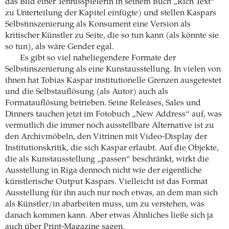
das Bild einer Tennisspielerin in seinem Buch „Rich Text“
zu Unterteilung der Kapitel einfügte) und stellen Kaspars
Selbstinszenierung als Konsument eine Version als
kritischer Künstler zu Seite, die so tun kann (als könnte sie
so tun), als wäre Gender egal.
Es gibt so viel naheliegendere Formate der
Selbstinszenierung als eine Kunstausstellung. In vielen von
ihnen hat Tobias Kaspar institutionelle Grenzen ausgetestet
und die Selbstauflösung (als Autor) auch als
Formatauflösung betrieben. Seine Releases, Sales und
Dinners tauchen jetzt im Fotobuch „New Address“ auf, was
vermutlich die immer noch ausstellbare Alternative ist zu
den Archivmöbeln, den Vitrinen mit Video-Display der
Institutionskritik, die sich Kaspar erlaubt. Auf die Objekte,
die als Kunstausstellung „passen“ beschränkt, wirkt die
Ausstellung in Riga dennoch nicht wie der eigentliche
künstlerische Output Kaspars. Vielleicht ist das Format
Ausstellung für ihn auch nur noch etwas, an dem man sich
als Künstler/in abarbeiten muss, um zu verstehen, was
danach kommen kann. Aber etwas Ähnliches ließe sich ja
auch über Print-Magazine sagen.