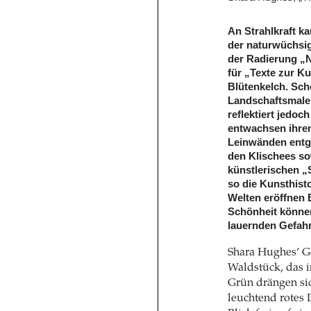
An Strahlkraft k
der naturwüchsig
der Radierung „N
für „Texte zur K
Blütenkelch. Scho
Landschaftsmalere
reflektiert jedoc
entwachsen ihrem 
Leinwänden entge
den Klischees so
künstlerischen „
so die Kunsthist
Welten eröffnen B
Schönheit können 
lauernden Gefahr 
Shara Hughes’ 
Waldstück, das i
Grün drängen si
leuchtend rotes