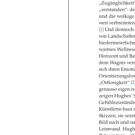
„Zugänglichkeit“
„verstanden“: de
und die wolkige
weit verbreitete
Und dennoch: D
[1]
von Landschaften
biedermeierliche
warmes Wellness
Horizont und Bau
dem Wagnis verst
sich ihren Emot
Orientierungslos
„Ortlosigkeit“
[2
genauso eigen is
zeigen Hughes’ S
Gefühlszustände
Künstlerin baut i
Skizzen, sie setz
Bild nach und na
Leinwand. Hughe