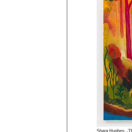
Shara Hughes, „T