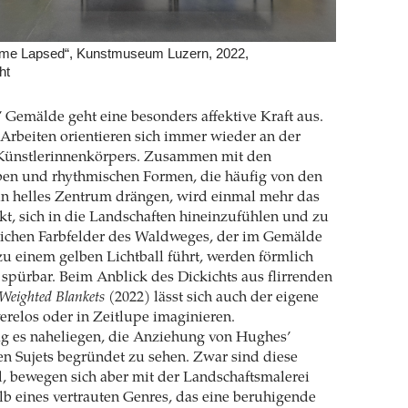
ime Lapsed“, Kunstmuseum Luzern, 2022,
ht
Gemälde geht eine besonders affektive Kraft aus.
Arbeiten orientieren sich immer wieder an der
Künstlerinnenkörpers. Zusammen mit den
ben und rhythmischen Formen, die häufig von den
in helles Zentrum drängen, wird einmal mehr das
kt, sich in die Landschaften hineinzufühlen und zu
ichen Farbfelder des Waldweges, der im Gemälde
u einem gelben Lichtball führt, werden förmlich
spürbar. Beim Anblick des Dickichts aus flirrenden
Weighted Blankets
(2022) lässt sich auch der eigene
relos oder in Zeitlupe imaginieren.
g es naheliegen, die Anziehung von Hughes’
n Sujets begründet zu sehen. Zwar sind diese
, bewegen sich aber mit der Landschaftsmalerei
lb eines vertrauten Genres, das eine beruhigende