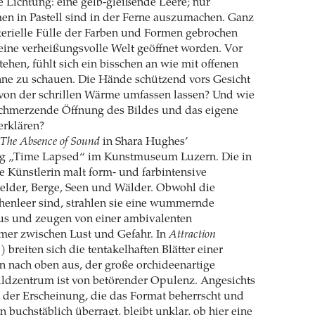
ne Lichtung: eine gelb-gleißende Leere; nur
en in Pastell sind in der Ferne auszumachen. Ganz
aterielle Fülle der Farben und Formen gebrochen
 eine verheißungsvolle Welt geöffnet worden. Vor
ehen, fühlt sich ein bisschen an wie mit offenen
nne zu schauen. Die Hände schützend vors Gesicht
 von der schrillen Wärme umfassen lassen? Und wie
 schmerzende Öffnung des Bildes und das eigene
erklären?
The Absence of Sound
in Shara Hughes’
ng „Time Lapsed“ im Kunstmuseum Luzern. Die in
 Künstlerin malt form- und farbintensive
elder, Berge, Seen und Wälder. Obwohl die
henleer sind, strahlen sie eine wummernde
aus und zeugen von einer ambivalenten
mer zwischen Lust und Gefahr. In
Attraction
 breiten sich die tentakelhaften Blätter einer
n nach oben aus, der große orchideenartige
ildzentrum ist von betörender Opulenz. Angesichts
 der Erscheinung, die das Format beherrscht und
 buchstäblich überragt, bleibt unklar, ob hier eine