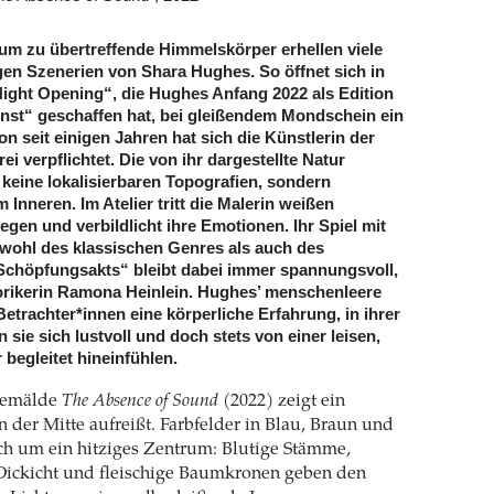
aum zu übertreffende Himmelskörper erhellen viele
en Szenerien von Shara Hughes. So öffnet sich in
ight Opening“, die Hughes Anfang 2022 als Edition
unst“ geschaffen hat, bei gleißendem Mondschein ein
n seit einigen Jahren hat sich die Künstlerin der
i verpflichtet. Die von ihr dargestellte Natur
h keine lokalisierbaren Topografien, sondern
Inneren. Im Atelier tritt die Malerin weißen
gen und verbildlicht ihre Emotionen. Ihr Spiel mit
wohl des klassischen Genres als auch des
Schöpfungsakts“ bleibt dabei immer spannungsvoll,
orikerin Ramona Heinlein. Hughes’ menschenleere
etrachter*innen eine körperliche Erfahrung, in ihrer
sie sich lustvoll und doch stets von einer leisen,
begleitet hineinfühlen.
Gemälde
The Absence of Sound
(2022) zeigt ein
n der Mitte aufreißt. Farbfelder in Blau, Braun und
ch um ein hitziges Zentrum: Blutige Stämme,
 Dickicht und fleischige Baumkronen geben den