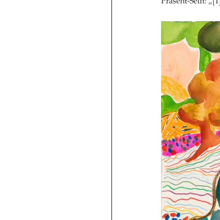
Präsent-Sein: „[I