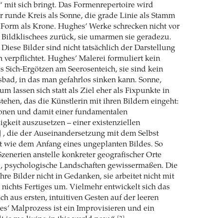
 mit sich bringt. Das Formenrepertoire wird
r runde Kreis als Sonne, die grade Linie als Stamm
 Form als Krone. Hughes’ Werke schrecken nicht vor
n Bildklischees zurück, sie umarmen sie geradezu.
iese Bilder sind nicht tatsächlich der Darstellung
 verpflichtet. Hughes’ Malerei formuliert kein
s Sich-Ergötzen am Seerosenteich, sie sind kein
bad, in das man gefahrlos sinken kann. Sonne,
m lassen sich statt als Ziel eher als Fixpunkte in
ehen, das die Künstlerin mit ihren Bildern eingeht:
ionen und damit einer fundamentalen
igkeit auszusetzen – einer existenziellen
, die der Auseinandersetzung mit dem Selbst
]
t wie dem Anfang eines ungeplanten Bildes. So
zenerien anstelle konkreter geografischer Orte
, psychologische Landschaften gewissermaßen. Die
hre Bilder nicht in Gedanken, sie arbeitet nicht mit
t nichts Fertiges um. Vielmehr entwickelt sich das
ch aus ersten, intuitiven Gesten auf der leeren
s’ Malprozess ist ein Improvisieren und ein