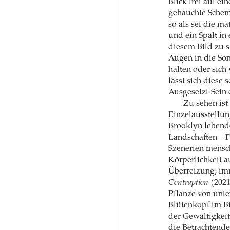
Blick frei auf ei
gehauchte Schem
so als sei die m
und ein Spalt in
diesem Bild zu st
Augen in die So
halten oder sich
lässt sich diese
Ausgesetzt-Sein 
Zu sehen ist
Einzelausstellu
Brooklyn lebende
Landschaften – F
Szenerien mensc
Körperlichkeit 
Überreizung; im
Contraption
(2021)
Pflanze von unte
Blütenkopf im B
der Gewaltigkeit
die Betrachtenden