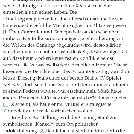
weil sich Erfolge in der virtuellen Realität schneller
einstellen als im echten Leben. Die
Handlungsmöglichkeiten sind überschaubar und lassen
Spielende die gefühlte Machtlosigkeit im Alltag vergessen.
Über Controller und Gamepads lässt sich scheinbar
[1]
mühelos Kontrolle zurückerlangen. Je öfter allerdings in
die Welten des Gamings abgetaucht wird, desto stärker
verschwimmen sie mit der Wirklichkeit; desto weniger fällt
auf, dass beim Zocken keine realen Konflikte gelöst
werden. Die Verwechselbarkeit virtueller mit realer Macht
bezeugen die Berichte über das Account-Boosting von Elon
Musk: Dieser galt als einer der besten Diablo-IV-Spieler
weltweit, doch sein hoher Score, mit dem er unter anderem
in einem Podcast prahlte, war erschummelt. Musk hatte
andere Personen dafür bezahlt, heimlich für ihn zu spielen.
Es scheint, als hätte er mit virtueller strategischer
[2]
Kompetenz eine reale vortäuschen wollen.
In Adlers Ausstellung wird der Gaming-Stuhl zur
symbolischen „Kanzel“, zum Ort politischer
Indoktrinierung.
Damit thematisiert die Künstlerin die
[3]