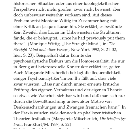
historischen Situation oder aus einer ideologiekritischen
Perspektive nicht mehr greifen, zwar nicht bewusst, aber
doch unbewusst weiterhin wirksam sind. Auf dieses
Problem weist Monique Wittig im Zusammenhang mit
einer Kritik an Jacques Lacan hin. Sie erklärt, es bestünde
kein Zweifel, dass Lacan im Unbewussten die Strukturen
fände, die er behauptet, „since he had previously put them
there“. (Monique Wittig, „The Straight Mind“, in:
The
Straight Mind and other Essays
, New York 1992, S. 21–32,
hier: S. 23). Beispielhaft dafür könnte der
psychoanalytische Diskurs um die Homosexualität, die nur
in Bezug auf heterosexuelle Konstrukte erklärt ist, gelten.
Auch Margarete Mitscherlich beklagt die Bequemlichkeit
einiger Psychoanalytiker*innen. Ihr fällt auf, dass viele
zwar wüssten, „dass nur durch immer erneute kritische
Prüfung des eigenen Verhaltens und der eigenen Theorie
so etwas wie Wahrheit sichtbar wird und daß man sich nur
durch die Bewußtmachung unbewußter Motive von
Denkeinschränkungen und Zwängen freimachen kann“. In
der Praxis würden viele dennoch an phallozentristischen
Theorien festhalten (Margarete Mitscherlich,
Die friedfertige
Frau
, Frankfurt/M. 1987, S. 22).