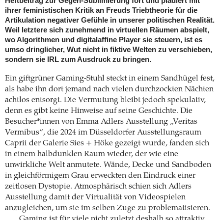
Heftbeitrag zur Gegen-Sublimierung fort und plädiert mit
ihrer feministischen Kritik an Freuds Triebtheorie für die
Artikulation negativer Gefühle in unserer politischen Realität.
Weil letztere sich zunehmend in virtuellen Räumen abspielt,
wo Algorithmen und digitalaffine Player sie steuern, ist es
umso dringlicher, Wut nicht in fiktive Welten zu verschieben,
sondern sie IRL zum Ausdruck zu bringen.
Ein giftgrüner Gaming-Stuhl steckt in einem Sandhügel fest,
als habe ihn dort jemand nach vielen durchzockten Nächten
achtlos entsorgt. Die Vermutung bleibt jedoch spekulativ,
denn es gibt keine Hinweise auf seine Geschichte. Die
Besucher*innen von Emma Adlers Ausstellung „Veritas
Vermibus“, die 2024 im Düsseldorfer Ausstellungsraum
Caprii der Galerie Sies + Höke gezeigt wurde, fanden sich
in einem halbdunklen Raum wieder, der wie eine
unwirkliche Welt anmutete. Wände, Decke und Sandboden
in gleichförmigem Grau erweckten den Eindruck einer
zeitlosen Dystopie. Atmosphärisch schien sich Adlers
Ausstellung damit der Virtualität von Videospielen
anzugleichen, um sie im selben Zuge zu problematisieren.
Gaming ist für viele nicht zuletzt deshalb so attraktiv,