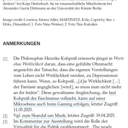
denken“ bei Katja Diefenbach. Sie ist wissenschaftliche Mitarbeiterin bei
Alexander García Düttmann an der Universität der Künste Berlin.
Image credit: Courtesy Emma Adler, MARTINETZ, Köln, Caprii by Sies +
Höke, Düsseldorf; 1. Foto Nina Weimer; 2. Foto Tino Kukulies
ANMERKUNGEN
Die Philosophin Henrike Kohpeiß erinnerte jüngst in
Werte
[1]
ohne Wirklichkeit
daran, dass eine gefühlte Ohnmacht
angesichts der Tatsache, dass die eigenen Vorstellungen
vom Leben nicht Wirklichkeit werden, zu Depressionen
führen kann. Wenn, so Kohpeiß, „[d]ie Wirklichkeit […]
der Fantasie angeglichen [wird], so muss man nicht mehr
an ihr leiden“. Diese gewaltsame Angleichung, die
laut
Kohpeiß der Faschismus vollzieht, kann auf einer
Mikroebene auch beim Gaming erfolgen;
letzter Zugriff:
11.05.2025.
Vgl.
zum Skandal um Musk
; letzter Zugriff: 19.04.2025.
[2]
Im
Kommentar zur Ausstellung
wird die Rolle der
[3]
Virtualität für die Politik problematisiert: „The newly