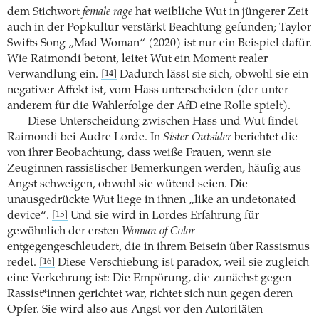
dem Stichwort
female rage
hat weibliche Wut in jüngerer Zeit
auch in der Popkultur verstärkt Beachtung gefunden; Taylor
Swifts Song „Mad Woman“ (2020) ist nur ein Beispiel dafür.
Wie Raimondi betont, leitet Wut ein Moment realer
Verwandlung ein.
Dadurch lässt sie sich, obwohl sie ein
[14]
negativer Affekt ist, vom Hass unterscheiden (der unter
anderem für die Wahlerfolge der AfD eine Rolle spielt).
Diese Unterscheidung zwischen Hass und Wut findet
Raimondi bei Audre Lorde. In
Sister Outsider
berichtet die
von ihrer Beobachtung, dass weiße Frauen, wenn sie
Zeuginnen rassistischer Bemerkungen werden, häufig aus
Angst schweigen, obwohl sie wütend seien. Die
unausgedrückte Wut liege in ihnen „like an undetonated
device“.
Und sie wird in Lordes Erfahrung für
[15]
gewöhnlich der ersten
Woman of Color
entgegengeschleudert, die in ihrem Beisein über Rassismus
redet.
Diese Verschiebung ist paradox, weil sie zugleich
[16]
eine Verkehrung ist: Die Empörung, die zunächst gegen
Rassist*innen gerichtet war, richtet sich nun gegen deren
Opfer. Sie wird also aus Angst vor den Autoritäten