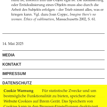
blind ist, insofern ihm das Objekt egal ist. Die Idealisierung
oder Entidealisierung eines Objekts muss also durch die
Arbeit des Subjekts erfolgen – der Trieb nimmt alles, was er
kriegen kann. Vgl. dazu Joan Copjec,
Imagine there’s no
woman. Ethics of sublimation
, Massachusetts 2002, S. 61.
14. Mai 2025
MEDIA
KONTAKT
IMPRESSUM
DATENSCHUTZ
Cookie Warnung
Für statistische Zwecke und um
AGB
bestmögliche Funktionalität zu bieten, speichert diese
VERSAND
Website Cookies auf Ihrem Gerät. Das Speichern von
Cookies kann in den Browser-Einstellungen deaktiviert