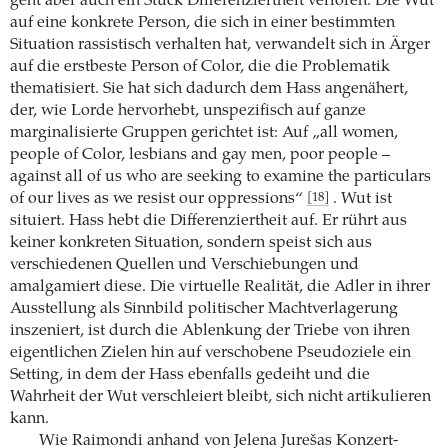
geht aber auch ein Stück Differenziertheit verloren. Die Wut
auf eine konkrete Person, die sich in einer bestimmten
Situation rassistisch verhalten hat, verwandelt sich in Ärger
auf die erstbeste Person of Color, die die Problematik
thematisiert. Sie hat sich dadurch dem Hass angenähert,
der, wie Lorde hervorhebt, unspezifisch auf ganze
marginalisierte Gruppen gerichtet ist: Auf „all women,
people of Color, lesbians and gay men, poor people –
against all of us who are seeking to examine the particulars
of our lives as we resist our oppressions“
. Wut ist
[18]
situiert. Hass hebt die Differenziertheit auf. Er rührt aus
keiner konkreten Situation, sondern speist sich aus
verschiedenen Quellen und Verschiebungen und
amalgamiert diese. Die virtuelle Realität, die Adler in ihrer
Ausstellung als Sinnbild politischer Machtverlagerung
inszeniert, ist durch die Ablenkung der Triebe von ihren
eigentlichen Zielen hin auf verschobene Pseudoziele ein
Setting, in dem der Hass ebenfalls gedeiht und die
Wahrheit der Wut verschleiert bleibt, sich nicht artikulieren
kann.
Wie Raimondi anhand von Jelena Jurešas Konzert-