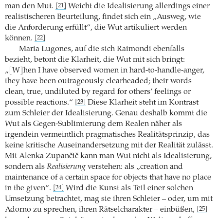
man den Mut.
Weicht die Idealisierung allerdings einer
[21]
realistischeren Beurteilung, findet sich ein „Ausweg, wie
die Anforderung erfüllt“, die Wut artikuliert werden
können.
[22]
Maria Lugones, auf die sich Raimondi ebenfalls
bezieht, betont die Klarheit, die Wut mit sich bringt:
„[W]hen I have observed women in hard-to-handle-anger,
they have been outrageously clearheaded; their words
clean, true, undiluted by regard for others’ feelings or
possible reactions.“
Diese Klarheit steht im Kontrast
[23]
zum Schleier der Idealisierung. Genau deshalb kommt die
Wut als Gegen-Sublimierung dem Realen näher als
irgendein vermeintlich pragmatisches Realitätsprinzip, das
keine kritische Auseinandersetzung mit der Realität zulässt.
Mit Alenka Zupančič kann man Wut nicht als Idealisierung,
sondern als
Realisierung
verstehen: als „creation and
maintenance of a certain space for objects that have no place
in the given“.
Wird die Kunst als Teil einer solchen
[24]
Umsetzung betrachtet, mag sie ihren Schleier – oder, um mit
Adorno zu sprechen, ihren Rätselcharakter – einbüßen,
[25]