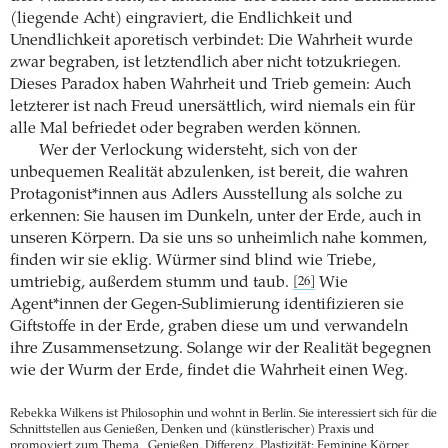
(liegende Acht) eingraviert, die Endlichkeit und
Unendlichkeit aporetisch verbindet: Die Wahrheit wurde
zwar begraben, ist letztendlich aber nicht totzukriegen.
Dieses Paradox haben Wahrheit und Trieb gemein: Auch
letzterer ist nach Freud unersättlich, wird niemals ein für
alle Mal befriedet oder begraben werden können.
Wer der Verlockung widersteht, sich von der
unbequemen Realität abzulenken, ist bereit, die wahren
Protagonist*innen aus Adlers Ausstellung als solche zu
erkennen: Sie hausen im Dunkeln, unter der Erde, auch in
unseren Körpern. Da sie uns so unheimlich nahe kommen,
finden wir sie eklig. Würmer sind blind wie Triebe,
umtriebig, außerdem stumm und taub.
Wie
[26]
Agent*innen der Gegen-Sublimierung identifizieren sie
Giftstoffe in der Erde, graben diese um und verwandeln
ihre Zusammensetzung. Solange wir der Realität begegnen
wie der Wurm der Erde, findet die Wahrheit einen Weg.
Rebekka Wilkens ist Philosophin und wohnt in Berlin. Sie interessiert sich für die
Schnittstellen aus Genießen, Denken und (künstlerischer) Praxis und
promoviert zum Thema „Genießen, Differenz, Plastizität: Feminine Körper