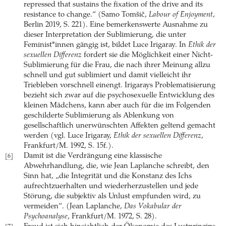
repressed that sustains the fixation of the drive and its
resistance to change.“ (Samo Tomšič,
Labour of Enjoyment
,
Berlin 2019, S. 221). Eine bemerkenswerte Ausnahme zu
dieser Interpretation der Sublimierung, die unter
Feminist*innen gängig ist, bildet Luce Irigaray. In
Ethik der
sexuellen Differenz
fordert sie die Möglichkeit einer Nicht-
Sublimierung für die Frau, die nach ihrer Meinung allzu
schnell und gut sublimiert und damit vielleicht ihr
Triebleben vorschnell einengt. Irigarays Problematisierung
bezieht sich zwar auf die psychosexuelle Entwicklung des
kleinen Mädchens, kann aber auch für die im Folgenden
geschilderte Sublimierung als Ablenkung von
gesellschaftlich unerwünschten Affekten geltend gemacht
werden (vgl. Luce Irigaray,
Ethik der sexuellen Differenz
,
Frankfurt/M. 1992, S. 15f.).
Damit ist die Verdrängung eine klassische
[6]
Abwehrhandlung, die, wie Jean Laplanche schreibt, den
Sinn hat, „die Integrität und die Konstanz des Ichs
aufrechtzuerhalten und wiederherzustellen und jede
Störung, die subjektiv als Unlust empfunden wird, zu
vermeiden“. (Jean Laplanche,
Das Vokabular der
Psychoanalyse
, Frankfurt/M. 1972, S. 28).