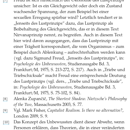
Freud ist sich hinsichtlich der Ökonomie des Lustprinzips
[7]
unsicher: Ist es ein Gleichgewicht oder doch ein Zustand
wachsender Spannung, der zum Beispiel bei einer
sexuellen Erregung spürbar wird? Letztlich tendiert er in
„Jenseits des Lustprinzips“ dazu, das Lustprinzip als
Beibehaltung des Gleichgewichts, das er in diesem Text
Nirvanaprinzip nennt, zu begreifen. Auch in diesem Text
hier wird davon ausgegangen, dass das Lustprinzip mit
einer Trägheit korrespondiert, die vom Organismus – zum
Beispiel durch Ablenkung – aufrechterhalten werden kann
(vgl. dazu Sigmund Freud, „Jenseits des Lustprinzips“, in:
Psychologie des Unbewussten
, Studienausgabe Bd. 3,
Frankfurt/M, 1975, S. 213-272, S. 217). Auch in „Triebe und
Triebschicksale“ macht Freud eine entsprechende Deutung
des Lustprinzips (vgl. ders., „Triebe und Triebschicksale“,
in:
Psychologie des Unbewussten
, Studienausgabe Bd. 3,
Frankfurt/M, 1975, S. 75-102, S. 84).
Alenka Zupančič,
The Shortest Shadow. Nietzsche’s Philosophy
[8]
of the Two
, Massachusetts 2003, S. 77.
Vgl. Mark Fisher,
Capitalist Realism. Is there no alternative?
,
[9]
London 2009, S. 9.
Das Konzept des Unbewussten dient dieser Abwehr, wenn
[10]
Personen erklären, dass Theorien, die in einer veränderten