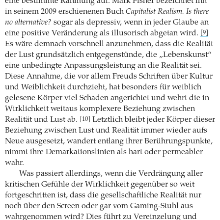
eine bestimmte Rahmung auf. Mark Fisher bezeichnet ihn
in seinem 2009 erschienenen Buch
Capitalist Realism. Is there
no alternative?
sogar als depressiv, wenn in jeder Glaube an
eine positive Veränderung als illusorisch abgetan wird.
[9]
Es wäre demnach vorschnell anzunehmen, dass die Realität
der Lust grundsätzlich entgegenstünde, die „Lebenskunst“
eine unbedingte Anpassungsleistung an die Realität sei.
Diese Annahme, die vor allem Freuds Schriften über Kultur
und Weiblichkeit durchzieht, hat besonders für weiblich
gelesene Körper viel Schaden angerichtet und wehrt die in
Wirklichkeit weitaus komplexere Beziehung zwischen
Realität und Lust ab.
Letztlich bleibt jeder Körper dieser
[10]
Beziehung zwischen Lust und Realität immer wieder aufs
Neue ausgesetzt, wandert entlang ihrer Berührungspunkte,
nimmt ihre Demarkationslinien als hart oder permeabler
wahr.
Was passiert allerdings, wenn die Verdrängung aller
kritischen Gefühle der Wirklichkeit gegenüber so weit
fortgeschritten ist, dass die gesellschaftliche Realität nur
noch über den Screen oder gar vom Gaming-Stuhl aus
wahrgenommen wird? Dies führt zu Vereinzelung und