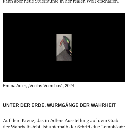
kann aber neue Spielräume in der realen Welt erschaffen.
Emma Adler, „Veritas Vermibus“, 2024
UNTER DER ERDE. WURMGÄNGE DER WAHRHEIT
Auf dem Kreuz, das in Adlers Ausstellung auf dem Grab
der Wahrheit steht, ist unterhalb der Schrift eine Lemniskate