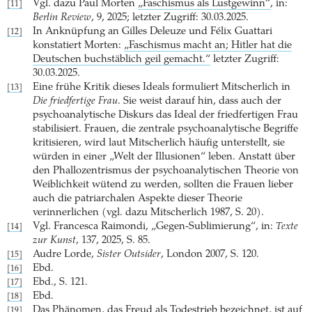
Vgl. dazu Paul Morten
„Faschismus als Lustgewinn“
, in:
[11]
Berlin Review
, 9, 2025; letzter Zugriff: 30.03.2025.
In Anknüpfung an Gilles Deleuze und Félix Guattari
[12]
konstatiert Morten:
„Faschismus macht an; Hitler hat die
Deutschen buchstäblich geil gemacht.“
letzter Zugriff:
30.03.2025.
Eine frühe Kritik dieses Ideals formuliert Mitscherlich in
[13]
Die friedfertige Frau
. Sie weist darauf hin, dass auch der
psychoanalytische Diskurs das Ideal der friedfertigen Frau
stabilisiert. Frauen, die zentrale psychoanalytische Begriffe
kritisieren, wird laut Mitscherlich häufig unterstellt, sie
würden in einer „Welt der Illusionen“ leben. Anstatt über
den Phallozentrismus der psychoanalytischen Theorie von
Weiblichkeit wütend zu werden, sollten die Frauen lieber
auch die patriarchalen Aspekte dieser Theorie
verinnerlichen (vgl. dazu Mitscherlich 1987, S. 20).
Vgl. Francesca Raimondi, „Gegen-Sublimierung“, in:
Texte
[14]
zur Kunst
, 137, 2025, S. 85.
Audre Lorde,
Sister Outsider
, London 2007, S. 120.
[15]
Ebd.
[16]
Ebd., S. 121.
[17]
Ebd.
[18]
Das Phänomen, das Freud als Todestrieb bezeichnet, ist auf
[19]