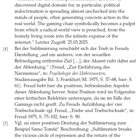
discovered digital domain for, in particular, political
indoctrination is spreading almost unchecked into the
minds of people, often generating concrete action in the
real world. The gaming chair symbolically becomes a pulpit
from which a radical world view is preached, from the
homely living room into the infinite expanse of the
internet.“ Letzter Zugriff: 25.03.2025.
Bei der Sublimierung verschiebt sich der Trieb in Freuds
[4]
Darstellung „auf ein anderes, von der sexuellen
Befriedigung entferntes Ziel […]; der Akzent ruht dabei auf
der Ablenkung.“ (Freud, „Zur Einführung des
Narzissmus“, in:
Psychologie des Unbewussten
,
Studienausgabe Bd. 3, Frankfurt/M. 1975, S. 37–68, hier: S.
61). Freud hebt hier die positiven, befriedenden Aspekte
dieser Ablenkung hervor. Seine Position wird im Folgenden
einer kritischen Relektüre unterzogen, da sie im Falle des
Gamings nicht greift. Zu Freuds Aufzählung der vier
Triebschicksale vgl. Freud, „Triebe und Triebschicksale“, in:
Freud 1975, S. 75–102, hier: S. 90.
Vgl. zu einer positiven Deutung der Sublimierung zum
[5]
Beispiel Samo Tomšič’ Beschreibung: „Sublimation breaks
the vicious circle of repression and the return of the