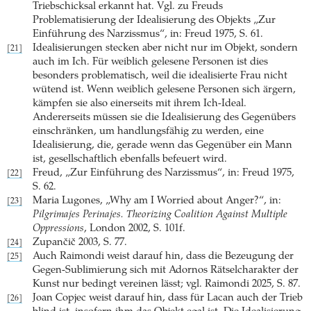
Triebschicksal erkannt hat. Vgl. zu Freuds
Problematisierung der Idealisierung des Objekts „Zur
Einführung des Narzissmus“, in: Freud 1975, S. 61.
Idealisierungen stecken aber nicht nur im Objekt, sondern
[21]
auch im Ich. Für weiblich gelesene Personen ist dies
besonders problematisch, weil die idealisierte Frau nicht
wütend ist. Wenn weiblich gelesene Personen sich ärgern,
kämpfen sie also einerseits mit ihrem Ich-Ideal.
Andererseits müssen sie die Idealisierung des Gegenübers
einschränken, um handlungsfähig zu werden, eine
Idealisierung, die, gerade wenn das Gegenüber ein Mann
ist, gesellschaftlich ebenfalls befeuert wird.
Freud, „Zur Einführung des Narzissmus“, in: Freud 1975,
[22]
S. 62.
Maria Lugones, „Why am I Worried about Anger?“, in:
[23]
Pilgrimajes Perinajes. Theorizing Coalition Against Multiple
Oppressions
, London 2002, S. 101f.
Zupančič 2003, S. 77.
[24]
Auch Raimondi weist darauf hin, dass die Bezeugung der
[25]
Gegen-Sublimierung sich mit Adornos Rätselcharakter der
Kunst nur bedingt vereinen lässt; vgl. Raimondi 2025, S. 87.
Joan Copjec weist darauf hin, dass für Lacan auch der Trieb
[26]