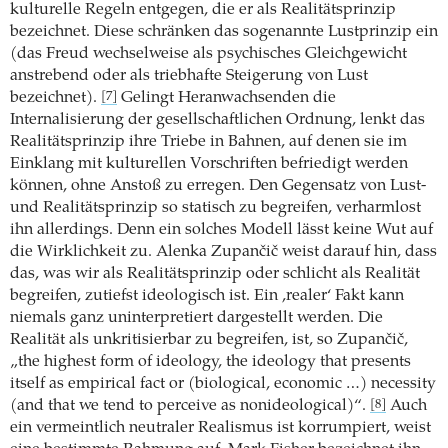
kulturelle Regeln entgegen, die er als Realitätsprinzip
bezeichnet. Diese schränken das sogenannte Lustprinzip ein
(das Freud wechselweise als psychisches Gleichgewicht
anstrebend oder als triebhafte Steigerung von Lust
bezeichnet).
Gelingt Heranwachsenden die
[7]
Internalisierung der gesellschaftlichen Ordnung, lenkt das
Realitätsprinzip ihre Triebe in Bahnen, auf denen sie im
Einklang mit kulturellen Vorschriften befriedigt werden
können, ohne Anstoß zu erregen. Den Gegensatz von Lust-
und Realitätsprinzip so statisch zu begreifen, verharmlost
ihn allerdings. Denn ein solches Modell lässt keine Wut auf
die Wirklichkeit zu. Alenka Zupančič weist darauf hin, dass
das, was wir als Realitätsprinzip oder schlicht als Realität
begreifen, zutiefst ideologisch ist. Ein ,realer‘ Fakt kann
niemals ganz uninterpretiert dargestellt werden. Die
Realität als unkritisierbar zu begreifen, ist, so Zupančič,
„the highest form of ideology, the ideology that presents
itself as empirical fact or (biological, economic …) necessity
(and that we tend to perceive as nonideological)“.
Auch
[8]
ein vermeintlich neutraler Realismus ist korrumpiert, weist