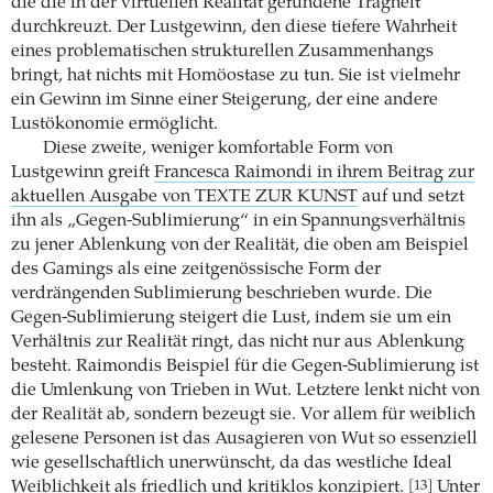
die die in der virtuellen Realität gefundene Trägheit
durchkreuzt. Der Lustgewinn, den diese tiefere Wahrheit
eines problematischen strukturellen Zusammenhangs
bringt, hat nichts mit Homöostase zu tun. Sie ist vielmehr
ein Gewinn im Sinne einer Steigerung, der eine andere
Lustökonomie ermöglicht.
Diese zweite, weniger komfortable Form von
Lustgewinn greift
Francesca Raimondi in ihrem Beitrag zur
aktuellen Ausgabe von TEXTE ZUR KUNST
auf und setzt
ihn als „Gegen-Sublimierung“ in ein Spannungsverhältnis
zu jener Ablenkung von der Realität, die oben am Beispiel
des Gamings als eine zeitgenössische Form der
verdrängenden Sublimierung beschrieben wurde. Die
Gegen-Sublimierung steigert die Lust, indem sie um ein
Verhältnis zur Realität ringt, das nicht nur aus Ablenkung
besteht. Raimondis Beispiel für die Gegen-Sublimierung ist
die Umlenkung von Trieben in Wut. Letztere lenkt nicht von
der Realität ab, sondern bezeugt sie. Vor allem für weiblich
gelesene Personen ist das Ausagieren von Wut so essenziell
wie gesellschaftlich unerwünscht, da das westliche Ideal
Weiblichkeit als friedlich und kritiklos konzipiert.
Unter
[13]