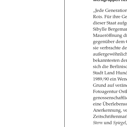
„Jede Generation
Rois. Für ihre G
dieser Staat auf
Sibylle Bergema
Maueröffnung di
gegenüber dem G
sie verbrachte 
außergewöhnliche
bekanntesten der
sich die Berlini
Stadt Land Hund
1989/90 ein Wen
Grund auf verän
Fotoagentur Ostk
genossenschaftl
eine Überlebenss
Anerkennung, ver
Zeitschriftenmar
Stern
und
Spiegel