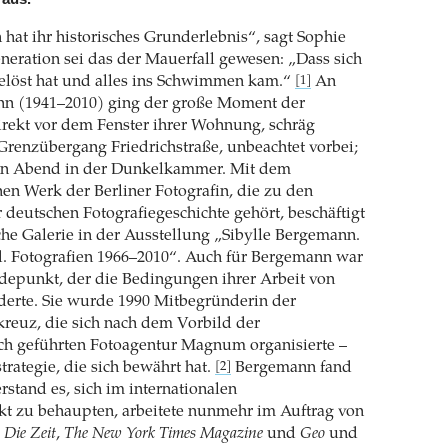
 hat ihr historisches Grunderlebnis“, sagt Sophie
eneration sei das der Mauerfall gewesen: „Dass sich
gelöst hat und alles ins Schwimmen kam.“
An
[1]
nn (1941–2010) ging der große Moment der
rekt vor dem Fenster ihrer Wohnung, schräg
renzübergang Friedrichstraße, unbeachtet vorbei;
den Abend in der Dunkelkammer. Mit dem
n Werk der Berliner Fotografin, die zu den
 deutschen Fotografiegeschichte gehört, beschäftigt
sche Galerie in der Ausstellung „Sibylle Bergemann.
. Fotografien 1966–2010“. Auch für Bergemann war
depunkt, der die Bedingungen ihrer Arbeit von
derte. Sie wurde 1990 Mitbegründerin der
reuz, die sich nach dem Vorbild der
ich geführten Fotoagentur Magnum organisierte –
trategie, die sich bewährt hat.
Bergemann fand
[2]
stand es, sich im internationalen
kt zu behaupten, arbeitete nunmehr im Auftrag von
,
Die Zeit
,
The New York Times Magazine
und
Geo
und