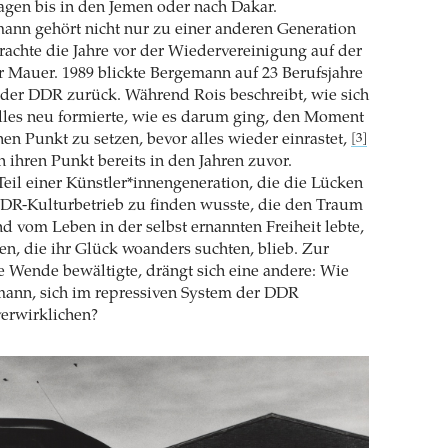
tagen bis in den Jemen oder nach Dakar.
nn gehört nicht nur zu einer anderen Generation
rbrachte die Jahre vor der Wiedervereinigung auf der
r Mauer. 1989 blickte Bergemann auf 23 Berufsjahre
n der DDR zurück. Während Rois beschreibt, wie sich
lles neu formierte, wie es darum ging, den Moment
nen Punkt zu setzen, bevor alles wieder einrastet,
[3]
 ihren Punkt bereits in den Jahren zuvor.
il einer Künstler*innengeneration, die die Lücken
DDR-Kulturbetrieb zu finden wusste, die den Traum
d vom Leben in der selbst ernannten Freiheit lebte,
len, die ihr Glück woanders suchten, blieb. Zur
ie Wende bewältigte, drängt sich eine andere: Wie
mann, sich im repressiven System der DDR
verwirklichen?