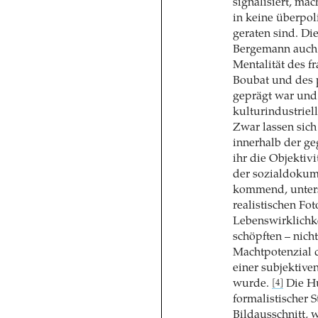
signalisiert, mac
in keine überpol
geraten sind. Di
Bergemann auch 
Mentalität des f
Boubat und des 
geprägt war und 
kulturindustriel
Zwar lassen sic
innerhalb der ge
ihr die Objektivi
der sozialdokume
kommend, untersc
realistischen Fot
Lebenswirklichke
schöpften – nich
Machtpotenzial d
einer subjektive
wurde.
Die Hu
[4]
formalistischer 
Bildausschnitt, 