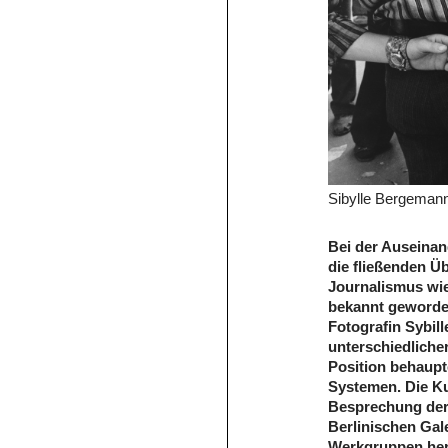
Sibylle Bergeman
Bei der Auseinan
die fließenden 
Journalismus wi
bekannt geworden
Fotografin Sybil
unterschiedliche
Position behaupt
Systemen. Die Kun
Besprechung der
Berlinischen Gal
Werkgruppen her