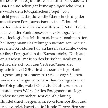
ht dieser Einstieg unmissverständlich klar, dass wir
itisierte und schon gar keine apologetische Schau
es würde dem fotografischen Projekt von
nicht gerecht, das durch die Überschneidung der
ranzösischen Fotojournalismus eines Édouard
poetisch-dokumentarischen Stils von Robert Frank
sich von der Funktionsweise der Fotografie als
les, ideologisches Medium nicht vereinnahmen ließ.
h bei Bergemann Bestrebungen nachweisen, wie sie
gebenen Strukturen Fuß zu fassen versuchte, wobei
tät ihrer Fotografie in die Karten spielte. Doch aus
ntarischen Tradition des kritischen Realismus
hied sie sich von den Vertreter*innen der
ografie in der DDR, die die theoretisch geplante
it geschönt präsentierten. Diese Fotograf*innen
t anders als Bergemann – aus dem faktografischen
er Fotografie, wobei Objektivität als „Ausdruck
n parteilichen Weltsicht des Fotografen“ auslegte
ndeserie veranschaulicht die Ablehnung
Stilmittel durch Bergemann, etwa Komposition und
wie sie vergleichsweise die Hunde-Fotografien von