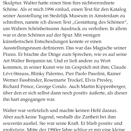
Skulptur. Walter hatte einen Sinn fürs nichtverordnete
Schöne. Als er mich 1996 einlud, einen Text für den Katalog
seiner Ausstellung im Stedelijk Museum in Amsterdam zu
schreiben, nannte ich diesen Text „Gestattung des Schönen“,
um Walters Schönheitssinn Ausdruck zu verleihen. In allem
war er dem Schönen auf der Spur. Mit wenigen
künstlerischen Entscheidungen konnte er einen
Ausstellungsraum definieren. Das war das Magische seiner
Praxis. Er brachte die Dinge zum Sprechen, wie es auf seine
Art Walter Benjamin tat. Und er ließ andere zu Wort
kommen, in seiner Kunst wie im Gespräch mit ihm: Claude
Lévi-Strauss, Blinky Palermo, Pier Paolo Pasolini, Rainer
Werner Fassbinder, Rosemarie Trockel, Elvis Presley,
Richard Prince, George Condo. Auch Martin Kippenberger,
über den er sich selbst dann noch positiv äußerte, als dieser
ihn hart angegangen war.
Walter war verletzlich und machte keinen Hehl daraus.
Aber auch keine Tugend, weshalb die Zartheit bei ihm
souverän ausfiel. Sie war seine Kraft. Er blieb positiv und
großzügig. Mitte der 1990er Jahre schlug er mir eine kleine