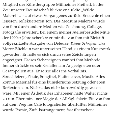
Mitglied der Künstlergruppe Mülheimer Freiheit. In der
Zeit unserer Freundschaft blickte er auf die „Wilde
Malerei“ als auf etwas Vergangenes zurück. Er suchte einen
leiseren, reflektierteren Ton. Das Medium Malerei wurde
von ihm durch andere Medien wie Zeichnung, Collage,
Fotografie erweitert. Bei einem meiner Atelierbesuche Mitte
der 1990er Jahre schenkte er mir die von ihm mit Bleistift
vollgekritzelte Ausgabe von Deleuze’
Kleine Schriften
. Das
Merve-Büchlein war unter seiner Hand zu einem Kunstwerk
geworden. Er hatte es sich durch seine Zeichnungen
angeeignet. Dieses Sichaneignen war bei ihm Methode.
Immer drückte es sein Gefallen am Angeeigneten oder
Gesampelten aus. Er setzte alles ins Verhältnis.
Sprachfetzen, Zitate, Songtitel, Plattencover, Musik. Alles
konnte Material für eine künstlerische Setzung oder eben
Reflexion sein. Nichts, das nicht kunstwürdig gewesen
wäre. Mit einer Ästhetik des Erhabenen hatte Walter nichts
zu tun. Eher mit einer Magie der Alltäglichkeit. Ein von ihm
auf dem Weg ins Café fotografierter überfüllter Mülleimer
wurde Poesie, Zufallsarrangement, fast übersehene