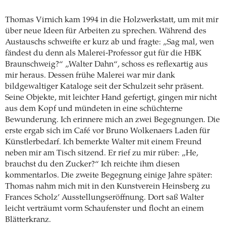
Thomas Virnich kam 1994 in die Holzwerkstatt, um mit mir
über neue Ideen für Arbeiten zu sprechen. Während des
Austauschs schweifte er kurz ab und fragte: „Sag mal, wen
fändest du denn als Malerei-Professor gut für die HBK
Braunschweig?“ „Walter Dahn“, schoss es reflexartig aus
mir heraus. Dessen frühe Malerei war mir dank
bildgewaltiger Kataloge seit der Schulzeit sehr präsent.
Seine Objekte, mit leichter Hand gefertigt, gingen mir nicht
aus dem Kopf und mündeten in eine schüchterne
Bewunderung. Ich erinnere mich an zwei Begegnungen. Die
erste ergab sich im Café vor Bruno Wolkenaers Laden für
Künstlerbedarf. Ich bemerkte Walter mit einem Freund
neben mir am Tisch sitzend. Er rief zu mir rüber: „He,
brauchst du den Zucker?“ Ich reichte ihm diesen
kommentarlos. Die zweite Begegnung einige Jahre später:
Thomas nahm mich mit in den Kunstverein Heinsberg zu
Frances Scholz’ Ausstellungseröffnung. Dort saß Walter
leicht verträumt vorm Schaufenster und flocht an einem
Blätterkranz.