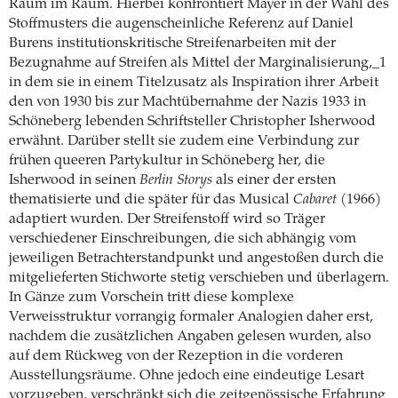
Raum im Raum. Hierbei konfrontiert Mayer in der Wahl des
Stoffmusters die augenscheinliche Referenz auf Daniel
Burens institutionskritische Streifenarbeiten mit der
Bezugnahme auf Streifen als Mittel der Marginalisierung,_1
in dem sie in einem Titelzusatz als Inspiration ihrer Arbeit
den von 1930 bis zur Machtübernahme der Nazis 1933 in
Schöneberg lebenden Schriftsteller Christopher Isherwood
erwähnt. Darüber stellt sie zudem eine Verbindung zur
frühen queeren Partykultur in Schöneberg her, die
Isherwood in seinen
Berlin Storys
als einer der ersten
thematisierte und die später für das Musical
Cabaret
(1966)
adaptiert wurden. Der Streifenstoff wird so Träger
verschiedener Einschreibungen, die sich abhängig vom
jeweiligen Betrachterstandpunkt und angestoßen durch die
mitgelieferten Stichworte stetig verschieben und überlagern.
In Gänze zum Vorschein tritt diese komplexe
Verweisstruktur vorrangig formaler Analogien daher erst,
nachdem die zusätzlichen Angaben gelesen wurden, also
auf dem Rückweg von der Rezeption in die vorderen
Ausstellungsräume. Ohne jedoch eine eindeutige Lesart
vorzugeben, verschränkt sich die zeitgenössische Erfahrung