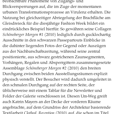
beobachtbare Phänomene von Zugangs- und
Blickversperrungen auf, die im Zuge der momentanen
urbanen Transformationsprozesse an Virulenz erhalten. Die
Nutzung bei gleichzeitiger Abriegelung der Brachfläche am
Gleisdreieck für die diesjährige Fashion Week bildet ein
eindrückliches Beispiel hierfür. So gewähren seine Collagen
Schöneberger Morgen #1
(2010) lediglich durch gucklochartig
Ausschnitte in den schwarzen Passepartouts Einblicke in
die dahinter liegenden Fotos der Gegend oder Auszügen
aus der Nachbarschaftszeitung, während seine zentral
positionierte, aus schwarz gestrichenen Zaunsegmenten,
Vorhängen, Regalen und Absperrgittern zusammengesetzte
Assemblage
Schöneberger Morgen #2
(2010) den breiten
Durchgang zwischen beiden Ausstellungsräumen explizit
physisch verstellt. Der Besucher wird dadurch umgeleitet in
den schmalen Durchgang auf der rechten Seite, der
üblicherweise mit einem Tablar für die Newsletter und
Folder der Galerie verschlossen ist. Diesen Um-Weg greift
auch Katrin Mayers an der Decke der vorderen Räume
angebrachte, auf dem Grundriss der Architektur basierende
Textilarbeit
Clothed, Reception
(2010) auf, die schon im Titel