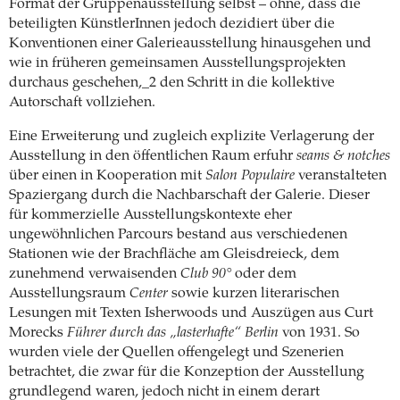
Format der Gruppenausstellung selbst – ohne, dass die
beteiligten KünstlerInnen jedoch dezidiert über die
Konventionen einer Galerieausstellung hinausgehen und
wie in früheren gemeinsamen Ausstellungsprojekten
durchaus geschehen,_2 den Schritt in die kollektive
Autorschaft vollziehen.
Eine Erweiterung und zugleich explizite Verlagerung der
Ausstellung in den öffentlichen Raum erfuhr
seams & notches
über einen in Kooperation mit
Salon Populaire
veranstalteten
Spaziergang durch die Nachbarschaft der Galerie. Dieser
für kommerzielle Ausstellungskontexte eher
ungewöhnlichen Parcours bestand aus verschiedenen
Stationen wie der Brachfläche am Gleisdreieck, dem
zunehmend verwaisenden
Club 90°
oder dem
Ausstellungsraum
Center
sowie kurzen literarischen
Lesungen mit Texten Isherwoods und Auszügen aus Curt
Morecks
Führer durch das „lasterhafte“ Berlin
von 1931. So
wurden viele der Quellen offengelegt und Szenerien
betrachtet, die zwar für die Konzeption der Ausstellung
grundlegend waren, jedoch nicht in einem derart