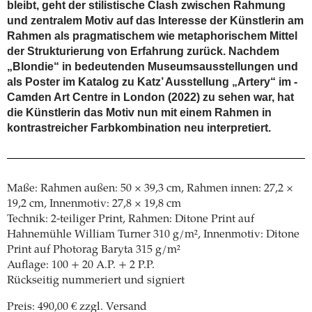
bleibt, geht der stilistische Clash zwischen Rahmung
und zentralem Motiv auf das Interesse der Künstlerin am
Rahmen als pragmatischem wie metaphorischem Mittel
der Strukturierung von Erfahrung zurück. Nachdem
„Blondie“ in bedeutenden Museums­ausstellungen und
als Poster im Katalog zu Katz’ Ausstellung „Artery“ im ­
Camden Art ­Centre in London (2022) zu sehen war, hat
die Künstlerin das Motiv nun mit einem Rahmen in
kontrastreicher Farbkombination neu interpretiert.
Maße: Rahmen außen: 50 × 39,3 cm, Rahmen innen: 27,2 ×
19,2 cm, Innenmotiv: 27,8 × 19,8 cm
Technik: 2-teiliger Print, Rahmen: Ditone Print auf
Hahnemühle William Turner 310 g/m², Innenmotiv: Ditone
Print auf Photorag Baryta 315 g/m²
Auflage: 100 + 20 A.P. + 2 P.P.
Rückseitig nummeriert und signiert
Preis: 490,00 € zzgl. Versand