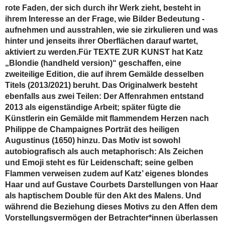
rote Faden, der sich durch ihr Werk zieht, besteht in
ihrem Interesse an der Frage, wie Bilder Bedeutung ­
aufnehmen und ausstrahlen, wie sie zirkulieren und was
hinter und jenseits ihrer ­Oberflächen ­darauf wartet,
aktiviert zu werden.Für TEXTE ZUR KUNST hat Katz
„Blondie (handheld version)“ geschaffen, eine
zweiteilige Edition, die auf ihrem Gemälde desselben
Titels (2013/2021) beruht. Das Originalwerk besteht
ebenfalls aus zwei Teilen: Der Affenrahmen entstand
2013 als eigenständige Arbeit; später fügte die
Künstlerin ein Gemälde mit flammendem Herzen nach
Philippe de ­Champaignes ­Porträt des heiligen
Augustinus (1650) hinzu. Das Motiv ist sowohl
autobiografisch als auch metaphorisch: Als Zeichen
und Emoji steht es für ­Leidenschaft; seine gelben
Flammen verweisen zudem auf Katz’ eigenes blondes
Haar und auf Gustave Courbets Darstellungen von Haar
als haptischem Double für den Akt des Malens. Und
während die Beziehung dieses Motivs zu den Affen dem
Vorstellungsvermögen der Betrachter*innen ­überlassen