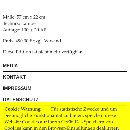
Maße: 57 cm x 22 cm
Technik: Lampe
Auflage: 100 + 20 AP
Preis: 490,00 € zzgl. Versand
Diese Edition ist nicht mehr verfügbar.
MEDIA
KONTAKT
IMPRESSUM
DATENSCHUTZ
Cookie Warnung
Für statistische Zwecke und um
AGB
bestmögliche Funktionalität zu bieten, speichert diese
Website Cookies auf Ihrem Gerät. Das Speichern von
VERSAND
Cookies kann in den Browser-Einstellungen deaktiviert