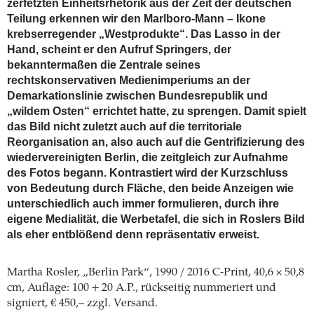
zerfetzten Einheitsrhetorik aus der Zeit der deutschen
Teilung erkennen wir den Marlboro-Mann – Ikone
krebserregender „Westprodukte“. Das Lasso in der
Hand, scheint er den Aufruf Springers, der
bekanntermaßen die Zentrale seines
rechtskonservativen Medienimperiums an der
Demarkationslinie zwischen Bundesrepublik und
„wildem Osten“ errichtet hatte, zu sprengen. Damit spielt
das Bild nicht zuletzt auch auf die territoriale
Reorganisation an, also auch auf die Gentrifizierung des
wiedervereinigten Berlin, die zeitgleich zur Aufnahme
des Fotos begann. Kontrastiert wird der Kurzschluss
von Bedeutung durch Fläche, den beide Anzeigen wie
unterschiedlich auch immer formulieren, durch ihre
eigene Medialität, die Werbetafel, die sich in Roslers Bild
als eher entblößend denn repräsentativ erweist.
Martha Rosler, „Berlin Park“, 1990 / 2016 C-Print, 40,6 × 50,8
cm, Auflage: 100 + 20 A.P., rückseitig nummeriert und
signiert, € 450,– zzgl. Versand.