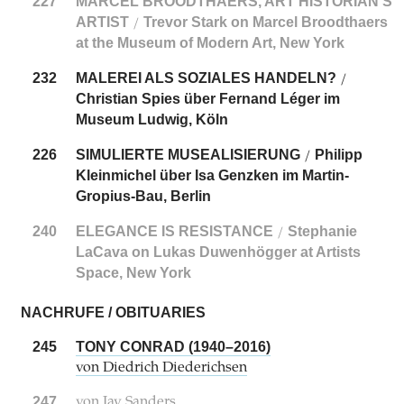
227
MARCEL BROODTHAERS, ART HISTORIAN’S
ARTIST
Trevor Stark on Marcel Broodthaers
/
at the Museum of Modern Art, New York
232
MALEREI ALS SOZIALES HANDELN?
/
Christian Spies über Fernand Léger im
Museum Ludwig, Köln
226
SIMULIERTE MUSEALISIERUNG
Philipp
/
Kleinmichel über Isa Genzken im Martin-
Gropius-Bau, Berlin
240
ELEGANCE IS RESISTANCE
Stephanie
/
LaCava on Lukas Duwenhögger at Artists
Space, New York
NACHRUFE / OBITUARIES
245
TONY CONRAD (1940–2016)
von Diedrich Diederichsen
247
von Jay Sanders