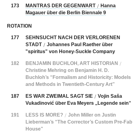
173
MANTRAS DER GEGENWART
Hanna
/
Magauer über die Berlin Biennale 9
ROTATION
177
SEHNSUCHT NACH DER VERLORENEN
STADT
Johannes Paul Raether über
/
"spiritus" von Honey-Suckle Company
182
BENJAMIN BUCHLOH, ART HISTORIAN
/
Christine Mehring on Benjamin H. D.
Buchloh’s “Formalism and Historicity: Models
and Methods in Twentieth-Century Art”
187
ES WAR ZWEIMAL SAGT SIE
Vojin Saša
/
Vukadinović über Eva Meyers „Legende sein“
191
LESS IS MORE?
John Miller on Justin
/
Lieberman’s “The Corrector’s Custom Pre-Fab
House”