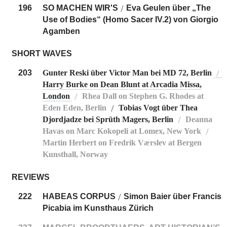
196
SO MACHEN WIR'S
Eva Geulen über „The
/
Use of Bodies“ (Homo Sacer IV.2) von Giorgio
Agamben
SHORT WAVES
203
Gunter Reski über Victor Man bei MD 72, Berlin
/
Harry Burke on Dean Blunt at Arcadia Missa,
London
Rhea Dall on Stephen G. Rhodes at
/
Eden Eden, Berlin
Tobias Vogt über Thea
/
Djordjadze bei Sprüth Magers, Berlin
Deanna
/
Havas on Marc Kokopeli at Lomex, New York
/
Martin Herbert on Fredrik Værslev at Bergen
Kunsthall, Norway
REVIEWS
222
HABEAS CORPUS
Simon Baier über Francis
/
Picabia im Kunsthaus Zürich