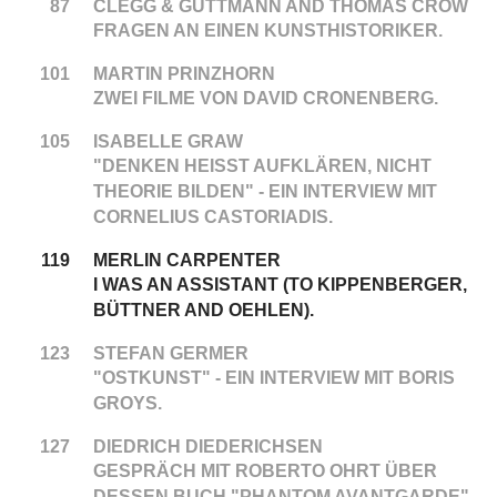
87
CLEGG & GUTTMANN AND THOMAS CROW
FRAGEN AN EINEN KUNSTHISTORIKER.
101
MARTIN PRINZHORN
ZWEI FILME VON DAVID CRONENBERG.
105
ISABELLE GRAW
"DENKEN HEISST AUFKLÄREN, NICHT T
HEORIE BILDEN" - EIN INTERVIEW MIT C
ORNELIUS CASTORIADIS.
119
MERLIN CARPENTER
I WAS AN ASSISTANT (TO KIPPENBERGER,
BÜTTNER AND OEHLEN).
123
STEFAN GERMER
"OSTKUNST" - EIN INTERVIEW MIT BORIS
GROYS.
127
DIEDRICH DIEDERICHSEN
GESPRÄCH MIT ROBERTO OHRT ÜBER
DESSEN BUCH "PHANTOM AVANTGARDE".