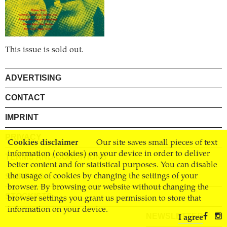
This issue is sold out.
ADVERTISING
CONTACT
IMPRINT
PRIVACY
Cookies disclaimer
Our site saves small pieces of text
information (cookies) on your device in order to deliver
TERMS AND CONDITIONS
better content and for statistical purposes. You can disable
SHIPPING
the usage of cookies by changing the settings of your
browser. By browsing our website without changing the
STOCKISTS
browser settings you grant us permission to store that
information on your device.
NEWSLETTER
I agree