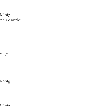
 König
und Gewerbe
rt public
 König
 König