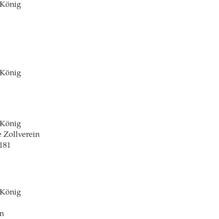
 König
 König
 König
 Zollverein
181
 König
in