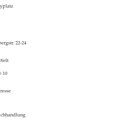
yplatz
rgstr. 22-24
Welt
e 10
resse
Buchhandlung