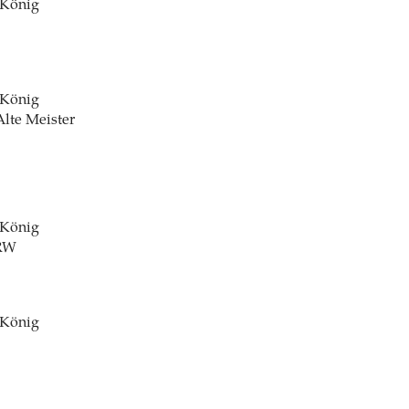
 König
 König
Alte Meister
 König
RW
 König