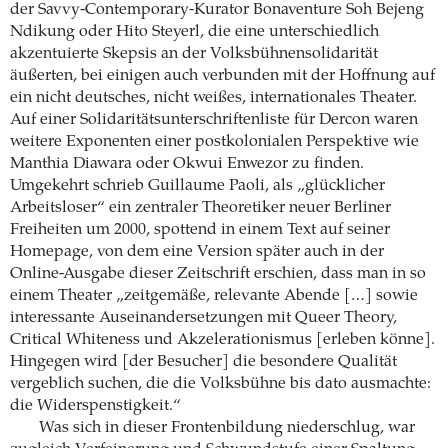
der Savvy-Contemporary-Kurator Bonaventure Soh Bejeng
Ndikung oder Hito Steyerl, die eine unterschiedlich
akzentuierte Skepsis an der Volksbühnen­solidarität
äußerten, bei einigen auch verbunden mit der Hoffnung auf
ein nicht deutsches, nicht weißes, internationales Theater.
Auf einer Solidaritätsunterschriftenliste für Dercon waren
weitere Exponenten einer postkolonialen Perspektive wie
Manthia Diawara oder Okwui Enwezor zu finden.
Umgekehrt schrieb Guillaume Paoli, als „glücklicher
Arbeitsloser“ ein zentraler Theoretiker neuer Berliner
Freiheiten um 2000, spottend in einem Text auf seiner
Homepage, von dem eine Version später auch in der
Online-Ausgabe dieser Zeitschrift erschien, dass man in so
einem Theater „zeitgemäße, relevante Abende […] sowie
interessante Auseinandersetzungen mit Queer Theory,
Critical Whiteness und Akzelerationismus [erleben könne].
Hingegen wird [der Besucher] die besondere Qualität
vergeblich suchen, die die Volksbühne bis dato ausmachte:
die Widerspenstigkeit.“
Was sich in dieser Frontenbildung niederschlug, war