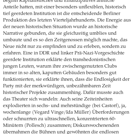
Beginn Kapitalistisches und Emanzipatives ähnliche
Anteile hatten, mit einer besonders unflexiblen, historisch
tief geerdeten Institution ist die entscheidende Berliner
Produktion des letzten Vierteljahrhunderts. Die Energie aus
der neuen historischen Situation wurde an historische
Narrative gebunden, die sie gleichzeitig umblies und
umbaute und es so den Zeitgenossen möglich machte, das
Neue nicht nur zu empfinden und zu erleben, sondern zu
erfahren. Eine in DDR und linker Prä-Nazi-Vorgeschichte
geerdete Institution erklärte den transhedonistischen
jungen Leuten, warum ihre zwischengenutzten Clubs
immer in so alten, kaputten Gebäuden besonders gut
funktionierten, sie erklärte ihnen, dass die Endlosigkeit der
Party mit der merkwürdigen, unbezähmbaren Zeit
historischer Projekte zusammenhing. Dafür musste auch
das Theater sich wandeln: Auch seine Zeiteinheiten
explodierten in sechs- und mehrstündige (bei Castorf), ja,
wochenlange (Vegard Vinge/Ida ­Müller) Überforderungen
oder schnurrten zu ultraschnellen, konzentrierten 60-
Minütern ­(Pollesch) zusammen; Diskurswochenenden
übernahmen die Bühnen und gewöhnten die endlosen