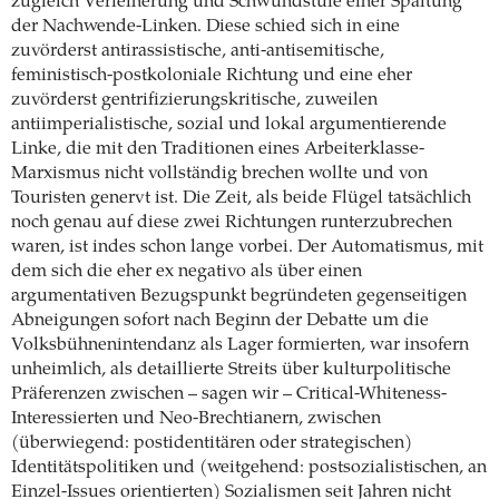
zugleich Verfeinerung und Schwundstufe einer Spaltung
der Nachwende-Linken. Diese schied sich in eine
zuvörderst antirassistische, anti-antisemitische,
feministisch-postkoloniale Richtung und eine eher
zuvörderst gentrifizierungskritische, zuweilen
antiimperialistische, sozial und lokal argumentierende
Linke, die mit den Traditionen eines Arbeiterklasse-
Marxismus nicht vollständig brechen wollte und von
Touristen genervt ist. Die Zeit, als beide Flügel tatsächlich
noch genau auf diese zwei Richtungen runterzubrechen
waren, ist indes schon lange vorbei. Der Automatismus, mit
dem sich die eher ex negativo als über einen
argumentativen Bezugspunkt begründeten gegenseitigen
Abneigungen sofort nach Beginn der Debatte um die
Volksbühnenintendanz als Lager formierten, war insofern
unheimlich, als detaillierte Streits über kulturpolitische
Präferenzen zwischen – sagen wir – Critical-Whiteness-
Interessierten und Neo-Brechtianern, zwischen
(überwiegend: postidentitären oder strategischen)
Identitätspolitiken und (weitgehend: postsozialistischen, an
Einzel-Issues orientierten) Sozialismen seit Jahren nicht