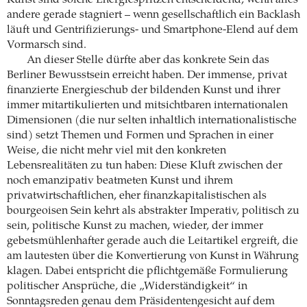
Kunst sind solche Energiespritzen entscheidend, wenn alles
andere gerade stagniert – wenn gesellschaftlich ein Backlash
läuft und Gentrifizierungs- und Smartphone-Elend auf dem
Vormarsch sind.
An dieser Stelle dürfte aber das konkrete Sein das
Berliner Bewusstsein erreicht haben. Der immense, privat
finanzierte Energieschub der bildenden Kunst und ihrer
immer mitartikulierten und mitsichtbaren internationalen
Dimensionen (die nur selten inhaltlich internatio­nalistische
sind) setzt Themen und Formen und Sprachen in einer
Weise, die nicht mehr viel mit den konkreten
Lebensrealitäten zu tun haben: Diese Kluft zwischen der
noch emanzipativ beatmeten Kunst und ihrem
privatwirtschaftlichen, eher finanzkapitalistischen als
bourgeoisen Sein kehrt als abstrakter Imperativ, politisch zu
sein, politische Kunst zu machen, wieder, der immer
gebetsmühlenhafter gerade auch die Leitartikel ergreift, die
am lautesten über die Konvertierung von Kunst in Währung
klagen. Dabei entspricht die pflichtgemäße Formulierung
politischer Ansprüche, die „Widerständigkeit“ in
Sonntagsreden genau dem Präsidentengesicht auf dem