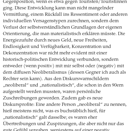
Gegenposition, wenn es etwa gegen Touristen/Touristinnen
ging. Diese Entwicklung kann man nicht mangelnder
Vermittlung, einem Rückfall ins Ressentiment oder anderen
individuellen Versagenstypen zurechnen, sondern dem
Verlust der selbstverständlichen Grundlagen der eigenen
Orientierung, die man materialistisch erklären müsste. Die
Energiezufuhr durch neues Geld, neue Freiheiten,
Endlosigkeit und Verfügbarkeit, Konzentration und
Dekonzentration war nicht mehr evident mit einer
historisch-­politischen Entwicklung verbunden, sondern
entweder (wenn positiv) mit mir selbst oder (negativ) mit
dem diffusen Neoliberalismus (dessen Gegner ich auch als
Rechter sein kann). Aus den Diskurswarnschildern
„neoliberal“ und „nationalistisch“, die schon in den 90ern
aufgestellt werden mussten, waren persönliche
Zuschreibungen geworden. Zudem gab es neue
Diskursprofite: Eine andere Person „neoliberal“ zu nennen,
hieß meistens nicht, was es buchstäblich hieß, für
„nationalistisch“ galt dasselbe; es waren eher
Übertreibungen und Zuspitzungen, die aber nicht nur das
gute Gefühl vergaben, wenigstens auf einer negativ