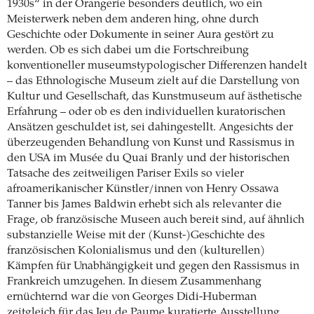
1930s“ in der Orangerie besonders deutlich, wo ein
Meisterwerk neben dem anderen hing, ohne durch
Geschichte oder Dokumente in seiner Aura gestört zu
werden. Ob es sich dabei um die Fortschreibung
konventioneller museumstypologischer Differenzen handelt
– das Ethnologische Museum zielt auf die Darstellung von
Kultur und Gesellschaft, das Kunstmuseum auf ästhetische
Erfahrung – oder ob es den individuellen kuratorischen
Ansätzen geschuldet ist, sei dahingestellt. Angesichts der
überzeugenden Behandlung von Kunst und Rassismus in
den USA im Musée du Quai Branly und der historischen
Tatsache des zeitweiligen Pariser Exils so vieler
afroamerikanischer Künstler/innen von Henry Ossawa
Tanner bis James Baldwin erhebt sich als relevanter die
Frage, ob französische Museen auch bereit sind, auf ähnlich
substanzielle Weise mit der (Kunst-)Geschichte des
französischen Kolonialismus und den (kulturellen)
Kämpfen für Unabhängigkeit und gegen den Rassismus in
Frankreich umzugehen. In diesem Zusammenhang
ernüchternd war die von Georges Didi-Huberman
zeitgleich für das Jeu de Paume kuratierte Ausstellung