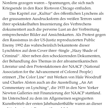
Nordens gezogen waren – Spannungen, die sich nach
Kriegsende in den Race Riotsvon Chicago entluden.
Das Kapitel zur „Kultur“ des öffentlichen Lynchens als
der grausamsten Ausdrucksform des weißen Terrors samt
ihrer spektakelhaften Inszenierung des Verbrechens
dokumentiert auch die perverse Lust an der Verbreitung
entsprechender Bilder auf Ansichtskarten. Als Protest gegen
den Rassismus in der US-Justiz reproduzierten Public
Enemy 1992 das wahrscheinlich bekannteste dieser
Lynchfotos auf dem Cover ihrer -Single „Hazy Shade of
Criminal“. Aber neben den schockierenden Dokumenten,
der Behandlung des Themas in der afroamerikanischen
Literatur und den Protestaktionen der NAACP (National
Association for the Advancement of Colored People)
erinnert „The Color Line“ mit Werken von Hale Woodruff
und Charles Alston auch an die Ausstellung „An Art
Commentary on Lynching“, die 1935 in den New Yorker
Newton Galleries mit Finanzierung der NAACP stattfand.
Im Unterschied zu dem im Allgemeinen segregierten
Kunstbetrieb der ersten Jahrhunderthälfte waren an dieser