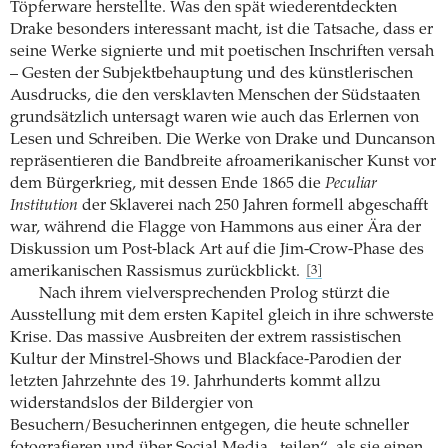
Töpferware herstellte. Was den spät wiederentdeckten
Drake besonders interessant macht, ist die Tatsache, dass er
seine Werke signierte und mit poetischen Inschriften versah
– Gesten der Subjektbehauptung und des künstlerischen
Ausdrucks, die den versklavten Menschen der Südstaaten
grundsätzlich untersagt waren wie auch das Erlernen von
Lesen und Schreiben. Die Werke von Drake und Duncanson
repräsentieren die Bandbreite afroamerikanischer Kunst vor
dem Bürgerkrieg, mit dessen Ende 1865 die
Peculiar
Institution
der Sklaverei nach 250 Jahren formell abgeschafft
war, während die Flagge von Hammons aus einer Ära der
Diskussion um Post-black Art auf die Jim-Crow-Phase des
amerikanischen Rassismus zurückblickt.
[3]
Nach ihrem vielversprechenden Prolog stürzt die
Ausstellung mit dem ersten Kapitel gleich in ihre schwerste
Krise. Das massive Ausbreiten der extrem rassistischen
Kultur der Minstrel-Shows und Blackface-Parodien der
letzten Jahrzehnte des 19. Jahrhunderts kommt allzu
widerstandslos der Bildergier von
Besuchern/Besucherinnen entgegen, die heute schneller
fotografieren und über Social Media „teilen“, als sie einen