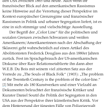
den USA zwischen 1865 und heute. Auch wenn ihr
französischer Blick auf den amerikanischen Rassismus
keine Hinweise auf die Verortung dieser Perspektive im
Kontext europäischer Grenzregime und französischer
Rassismen in Politik und urbaner Segregation liefert, ist es
eine in sich stimmige und vielschichtige Ausstellung.
Der Begriff der „Color Line“ für die politischen und
sozialen Grenzen zwischen Schwarzen und weißen
Amerikanern/Amerikanerinnen nach der Abschaffung der
Sklaverei geht wahrscheinlich auf einen Artikel des
Abolitionisten Frederick Douglass aus den 1880er Jahren
zurück. Fest im Sprachgebrauch der US-amerikanischen
Diskurse über Race Relationsetablierte ihn dann aber
W.E.B. Du Bois mit seinem viel zitierten Satz aus der
Vorrede zu „The Souls of Black Folk“ (1903): „The problem
of the Twentieth Century is the problem of the color-line.“
Mit mehr als 180 Kunstwerken und einer Vielzahl an
[2]
Dokumenten beleuchtet der französische Kritiker und
Kurator Daniel Soutif die Politik der Segregation in den
USA aus der Perspektive ihrer künstlerischen Kritik. Vor
dem Hintergrund der jüngsten Fälle von Polizeigewalt