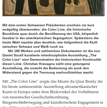
Mit dem ersten Schwarzen Präsidenten erschien sie kurz
endgültig überwunden: die Color Line, die historische
Bruchlinie quer durch die Bevölkerung der USA, körperlich
fassbar in der amerikanischen Segregation. Spätestens die
letzte Wahl machte aber deutlich, wie tiefgreifend die Kluft
zwischen Schwarz und Weiß noch ist.
Mit 180 Werken und zahlreichen Dokumenten ist die von
Daniel Soutif kuratierte interdisziplinäre Ausstellung „The
Color Line“ eine Demonstration der historischen Kontinuität
dieser Linie. Christian Kravagna sieht eine gelungene
Ausstellung, die sowohl die Bedeutung als auch den
Widerstand gegen die Trennung nachvollziehbar macht.
Mit „The Color Line“ zeigte das Musée du Quai Branly die
bis heute umfassendste Ausstellung afroamerikanischer
Kunst in Europa unter dem Blickwinkel der Verhältnisse
von rassistischer Gesellschaftsordnung,
Bürgerrechtsbewegung und künstlerischem Engagement in