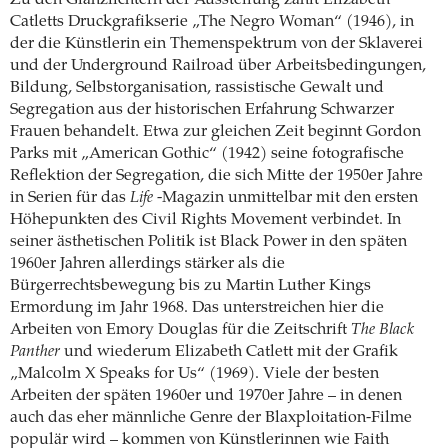
Zu den Glanzlichtern der Ausstellung zählt Elizabeth
Catletts Druckgrafikserie „The Negro Woman“ (1946), in
der die Künstlerin ein Themenspektrum von der Sklaverei
und der Underground Railroad über Arbeitsbedingungen,
Bildung, Selbstorganisation, rassistische Gewalt und
Segregation aus der historischen Erfahrung Schwarzer
Frauen behandelt. Etwa zur gleichen Zeit beginnt Gordon
Parks mit „American Gothic“ (1942) seine fotografische
Reflektion der Segregation, die sich Mitte der 1950er Jahre
in Serien für das
Life
-Magazin unmittelbar mit den ersten
Höhepunkten des Civil Rights Movement verbindet. In
seiner ästhetischen Politik ist Black Power in den späten
1960er Jahren allerdings stärker als die
Bürgerrechtsbewegung bis zu Martin Luther Kings
Ermordung im Jahr 1968. Das unterstreichen hier die
Arbeiten von Emory Douglas für die Zeitschrift
The Black
Panther
und wiederum Elizabeth Catlett mit der Grafik
„Malcolm X Speaks for Us“ (1969). Viele der besten
Arbeiten der späten 1960er und 1970er Jahre – in denen
auch das eher männliche Genre der Blaxploitation-Filme
populär wird – kommen von Künstlerinnen wie Faith