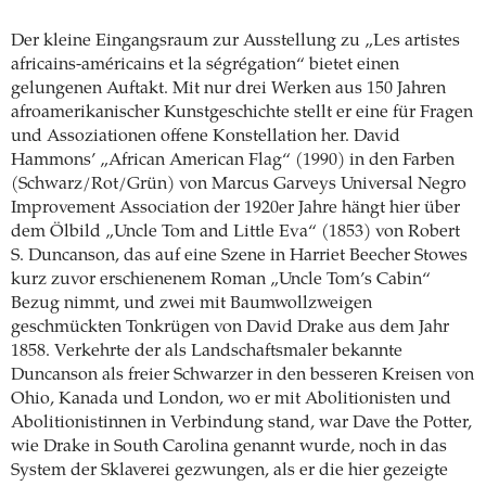
Der kleine Eingangsraum zur Ausstellung zu „Les artistes
africains-américains et la ségrégation“ bietet einen
gelungenen Auftakt. Mit nur drei Werken aus 150 Jahren
afroamerikanischer Kunstgeschichte stellt er eine für Fragen
und Assoziationen offene Konstellation her. David
Hammons’ „African American Flag“ (1990) in den Farben
(Schwarz/Rot/Grün) von Marcus Garveys Universal Negro
Improvement Association der 1920er Jahre hängt hier über
dem Ölbild „Uncle Tom and Little Eva“ (1853) von Robert
S. Duncanson, das auf eine Szene in Harriet Beecher Stowes
kurz zuvor erschienenem Roman „Uncle Tom’s Cabin“
Bezug nimmt, und zwei mit Baumwollzweigen
geschmückten Tonkrügen von David Drake aus dem Jahr
1858. Verkehrte der als Landschaftsmaler bekannte
Duncanson als freier Schwarzer in den besseren Kreisen von
Ohio, Kanada und London, wo er mit Abolitionisten und
Abolitionistinnen in Verbindung stand, war Dave the Potter,
wie Drake in South Carolina genannt wurde, noch in das
System der Sklaverei gezwungen, als er die hier gezeigte