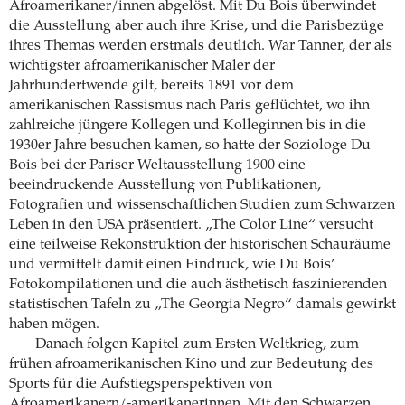
Afroamerikaner/innen abgelöst. Mit Du Bois überwindet
die Ausstellung aber auch ihre Krise, und die Parisbezüge
ihres Themas werden erstmals deutlich. War Tanner, der als
wichtigster afroamerikanischer Maler der
Jahrhundertwende gilt, bereits 1891 vor dem
amerikanischen Rassismus nach Paris geflüchtet, wo ihn
zahlreiche jüngere Kollegen und Kolleginnen bis in die
1930er Jahre besuchen kamen, so hatte der Soziologe Du
Bois bei der Pariser Weltausstellung 1900 eine
beeindruckende Ausstellung von Publikationen,
Fotografien und wissenschaftlichen Studien zum Schwarzen
Leben in den USA präsentiert. „The Color Line“ versucht
eine teilweise Rekonstruktion der historischen Schauräume
und vermittelt damit einen Eindruck, wie Du Bois’
Fotokompilationen und die auch ästhetisch faszinierenden
statistischen Tafeln zu „The Georgia Negro“ damals gewirkt
haben mögen.
Danach folgen Kapitel zum Ersten Weltkrieg, zum
frühen afroamerikanischen Kino und zur Bedeutung des
Sports für die Aufstiegsperspektiven von
Afroamerikanern/-amerikanerinnen. Mit den Schwarzen