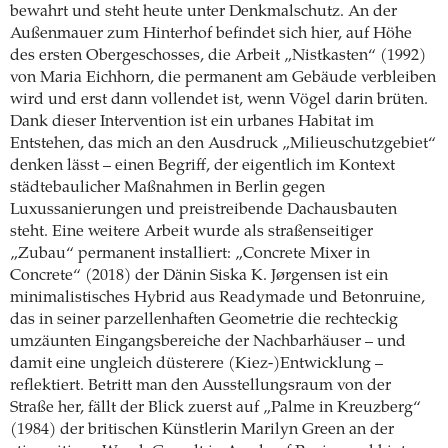
bewahrt und steht heute unter Denkmalschutz. An der
Außenmauer zum Hinterhof befindet sich hier, auf Höhe
des ersten Obergeschosses, die Arbeit „Nistkasten“ (1992)
von Maria Eichhorn, die permanent am Gebäude verbleiben
wird und erst dann vollendet ist, wenn Vögel darin brüten.
Dank dieser Intervention ist ein urbanes Habitat im
Entstehen, das mich an den Ausdruck „Milieuschutzgebiet“
denken lässt – einen Begriff, der eigentlich im Kontext
städtebaulicher Maßnahmen in Berlin gegen
Luxussanierungen und preistreibende Dachausbauten
steht. Eine weitere Arbeit wurde als straßenseitiger
„Zubau“ permanent installiert: „Concrete Mixer in
Concrete“ (2018) der Dänin Siska K. Jørgensen ist ein
minimalistisches Hybrid aus Readymade und Betonruine,
das in seiner parzellenhaften Geometrie die rechteckig
umzäunten Eingangsbereiche der Nachbarhäuser – und
damit eine ungleich düsterere (Kiez-)Entwicklung –
reflektiert. Betritt man den Ausstellungsraum von der
Straße her, fällt der Blick zuerst auf „Palme in Kreuzberg“
(1984) der britischen Künstlerin Marilyn Green an der