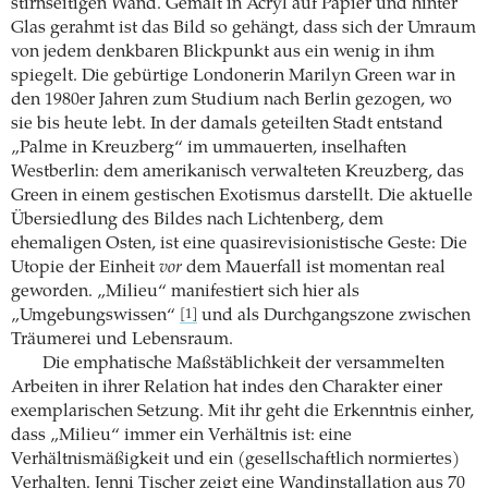
stirnseitigen Wand. Gemalt in Acryl auf Papier und hinter
Glas gerahmt ist das Bild so gehängt, dass sich der Umraum
von jedem denkbaren Blickpunkt aus ein wenig in ihm
spiegelt. Die gebürtige Londonerin Marilyn Green war in
den 1980er Jahren zum Studium nach Berlin gezogen, wo
sie bis heute lebt. In der damals geteilten Stadt entstand
„Palme in Kreuzberg“ im ummauerten, inselhaften
Westberlin: dem amerikanisch verwalteten Kreuzberg, das
Green in einem gestischen Exotismus darstellt. Die aktuelle
Übersiedlung des Bildes nach Lichtenberg, dem
ehemaligen Osten, ist eine quasirevisionistische Geste: Die
Utopie der Einheit
vor
dem Mauerfall ist momentan real
geworden. „Milieu“ manifestiert sich hier als
„Umgebungswissen“
und als Durchgangszone zwischen
[1]
Träumerei und Lebensraum.
Die emphatische Maßstäblichkeit der versammelten
Arbeiten in ihrer Relation hat indes den Charakter einer
exemplarischen Setzung. Mit ihr geht die Erkenntnis einher,
dass „Milieu“ immer ein Verhältnis ist: eine
Verhältnismäßigkeit und ein (gesellschaftlich normiertes)
Verhalten. Jenni Tischer zeigt eine Wandinstallation aus 70