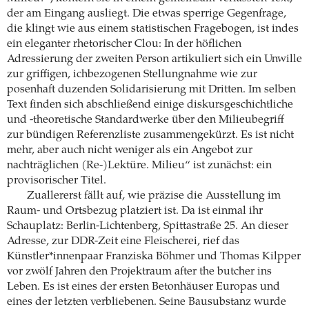
der am Eingang ausliegt. Die etwas sperrige Gegenfrage,
die klingt wie aus einem statistischen Fragebogen, ist indes
ein eleganter rhetorischer Clou: In der höflichen
Adressierung der zweiten Person artikuliert sich ein Unwille
zur griffigen, ichbezogenen Stellungnahme wie zur
posenhaft duzenden Solidarisierung mit Dritten. Im selben
Text finden sich abschließend einige diskursgeschichtliche
und -theoretische Standardwerke über den Milieubegriff
zur bündigen Referenzliste zusammengekürzt. Es ist nicht
mehr, aber auch nicht weniger als ein Angebot zur
nachträglichen (Re-)Lektüre. Milieu“ ist zunächst: ein
provisorischer Titel.
Zuallererst fällt auf, wie präzise die Ausstellung im
Raum- und Ortsbezug platziert ist. Da ist einmal ihr
Schauplatz: Berlin-Lichtenberg, Spittastraße 25. An dieser
Adresse, zur DDR-Zeit eine Fleischerei, rief das
Künstler*innenpaar Franziska Böhmer und Thomas Kilpper
vor zwölf Jahren den Projektraum after the butcher ins
Leben. Es ist eines der ersten Betonhäuser Europas und
eines der letzten verbliebenen. Seine Bausubstanz wurde