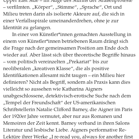
Upper East Side – im Auge des Sturms der Straßenproteste
– verfilmten. „Körper“, „Stimme“, „Sprache“, Ort und
Milieu treten darin als isolierte Akteure auf, die sich in
einer Verfallsspirale umeinanderdrehen, ohne je zur
Identität zu gelangen.
In einer von Künstler*innen gemachten Ausstellung in
einem von Künstler*innen betriebenen Raum drängt sich
die Frage nach der gemeinsamen Position am Ende doch
wieder auf. Aber lässt sich über theoretische Begriffe hinaus
– vom politisch vereinzelten „Prekariat“ bis zur
neoliberalen „kreativen Klasse“, die als positive
Identifikationen allesamt nicht taugen – ein Milieu hier
definieren? Nicht als Begriff, sondern als Praxis kann dies
vielleicht so aussehen wie Katharina Aigners
unabgeschlossene, detektivisch-erotische Suche nach dem
„Tempel der Freundschaft“ der US-amerikanischen
Schriftstellerin Natalie Clifford Barney, die Aigner im Paris
der 1920er Jahre vermutet, aber nur aus Romanen und
Memoiren der Zeit kennt. Barney verband in ihren Salons
Literatur und lesbische Liebe. Aigners performative Re-
Lektüre ihrer Werke „I re-read you, always for another first