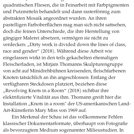
quadratischen Fliesen, die in Feinarbeit mit Farbpigmenten
und Putzmitteln behandelt und dann rasterförmig zum
abstrakten Mosaik angeordnet wurden. An ihren
pastelligen Farboberflächen mag man sich nicht sattsehen,
doch die feinen Unterschiede, die ihre Herstellung von
gängiger Malerei absetzen, vermögen sie nicht zu
verdecken: „Dirty work is divided down the lines of class,
race and gender“ (2018). Während diese Arbeit wie
eingelassen wirkt in den teils gekachelten ehemaligen
Fleischerladen, ist Mirjam Thomanns Skulpturengruppe
von acht auf Minidrehbühnen kreisenden, fleischfarbenen
Knoten tatsächlich an ihn angeschlossen: Entlang der
verfügbaren Steckdosen platziert, beziehen diese
„Revolving Knots in a Room“ (2018) sichtbar ihre
elektrifizierte Vitalität aus ihm. Thomann greift hier die
Installation „Knots in a room" der US-amerikanischen Land-
Art-Künstlerin Mary Miss von 1969 auf.
Ein Merkmal der Schau ist das vollkommene Fehlen
klassischer Dokumentarformate, überhaupt von Fotografie
als bevorzugtem Medium sogenannter Milieustudien. In