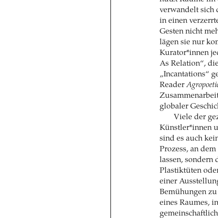
verwandelt sich
in einen verzerr
Gesten nicht meh
lägen sie nur k
Kurator*innen j
As Relation“, di
„Incantations“ 
Reader
Agropoeti
Zusammenarbeit 
globaler Geschic
Viele der ge
Künstler*innen u
sind es auch kei
Prozess, an dem 
lassen, sondern
Plastiktüten ode
einer Ausstellun
Bemühungen zu r
eines Raumes, in
gemeinschaftlich