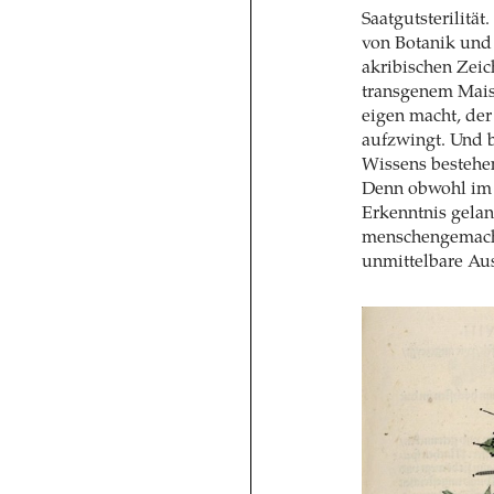
Saatgutsterilitä
von Botanik und 
akribischen Zei
transgenem Mais 
eigen macht, de
aufzwingt. Und b
Wissens bestehen
Denn obwohl im 
Erkenntnis gelan
menschengemacht
unmittelbare Au