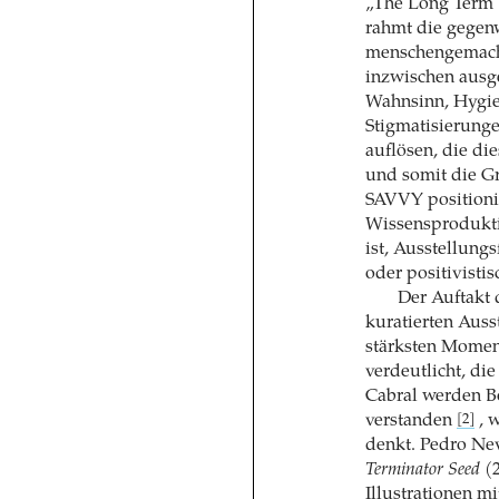
„The Long Term 
rahmt die gegen
menschengemacht
inzwischen ausge
Wahnsinn, Hygie
Stigmatisierung
auflösen, die di
und somit die Gr
SAVVY positionie
Wissensproduktio
ist, Ausstellung
oder positivisti
Der Auftakt
kuratierten Ausst
stärksten Momen
verdeutlicht, di
Cabral werden B
verstanden
, 
[2]
denkt. Pedro Ne
Terminator Seed
(2
Illustrationen m