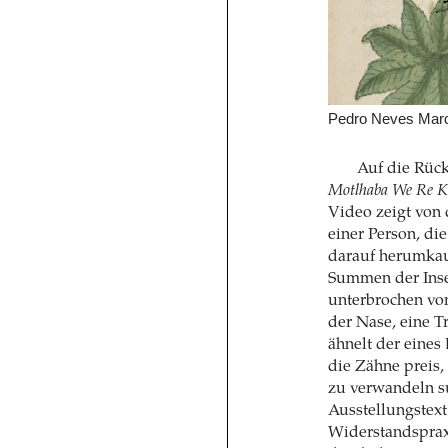
Pedro Neves Marqu
Auf die Rück
Motlhaba We Re K
Video zeigt von
einer Person, di
darauf herumkaut
Summen der Inse
unterbrochen vom
der Nase, eine T
ähnelt der eines
die Zähne preis,
zu verwandeln su
Ausstellungstext
Widerstandspraxi