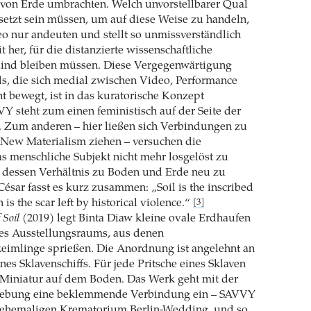
 von Erde umbrachten. Welch unvorstellbarer Qual
etzt sein müssen, um auf diese Weise zu handeln,
o nur andeuten und stellt so unmissverständlich
t her, für die distanzierte wissenschaftliche
lind bleiben müssen. Diese Vergegenwärtigung
ds, die sich medial zwischen Video, Performance
 bewegt, ist in das kuratorische Konzept
VY steht zum einen feministisch auf der Seite der
. Zum anderen – hier ließen sich Verbindungen zu
New Materialism ziehen – versuchen die
s menschliche Subjekt nicht mehr losgelöst zu
 dessen Verhältnis zu Boden und Erde neu zu
César fasst es kurz zusammen: „Soil is the inscribed
is the scar left by historical violence.“
[3]
 Soil
(2019) legt Binta Diaw kleine ovale Erdhaufen
es Ausstellungsraums, aus denen
imlinge sprießen. Die Anordnung ist angelehnt an
nes Sklavenschiffs. Für jede Pritsche eines Sklaven
n Miniatur auf dem Boden. Das Werk geht mit der
ebung eine beklemmende Verbindung ein – SAVVY
ehemaligen Krematorium Berlin-Wedding, und so