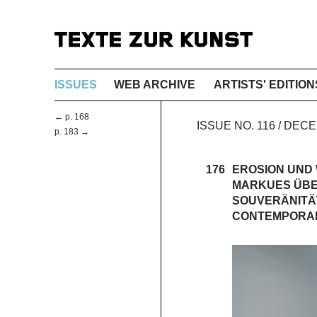
ISSUES
WEB ARCHIVE
ARTISTS' EDITION
← p. 168
ISSUE NO. 116 / DEC
p. 183 →
176
EROSION UND
MARKUES ÜBER
SOUVERÄNITÄ
CONTEMPORAR