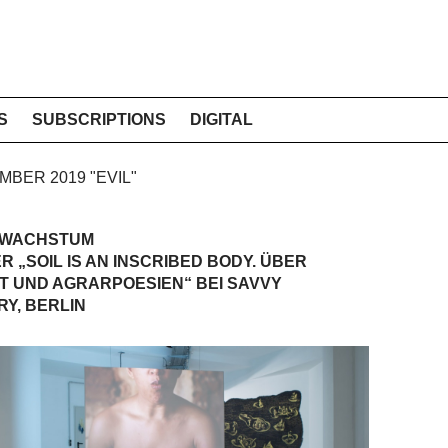
S
SUBSCRIPTIONS
DIGITAL
EMBER 2019 "EVIL"
 WACHSTUM
 „SOIL IS AN ­INSCRIBED BODY. ÜBER
T UND AGRARPOESIEN“ BEI SAVVY
Y, BERLIN