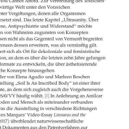
You Cannot Afford. Zur Verbreitung des Toxischen“
wärtige Welt unter den Vorzeichen
er Vergiftungen, denen alle Organismen
setzt sind. Das letzte Kapitel „Ultrasanity. Über
ne, Antipsychiatrie und Widerstand“ möchte
en von Wahnsinn zugunsten von Konzepten
esen nicht als das Gegenteil von Vernunft begreifen
enzen dessen erweitern, was als vernünftig gilt.
rt sich als Ort für dekoloniale und feministische
n, an dem es über die letzten zehn Jahre gelungen
sformate zu entwickeln, die über ästhetisierende
sche Konzepte hinausgehen.
 der von Elena Agudio und Marleen Boschen
ellung „Soil Is An Inscribed Body“ ist einer ihrer
te, an dem sich zugleich auch die Vorgehensweise
e SAVVY häufig wählt.
In Anlehnung an Amílcar
[1]
oden und Mensch als miteinander verbunden
was die Ausstellung in verschiedene Richtungen
ves Marques’ Video-Essay
Linnaeus and the
017) überblendet naturwissenschaftliche
it Dokumenten aus den Patentverfahren zur