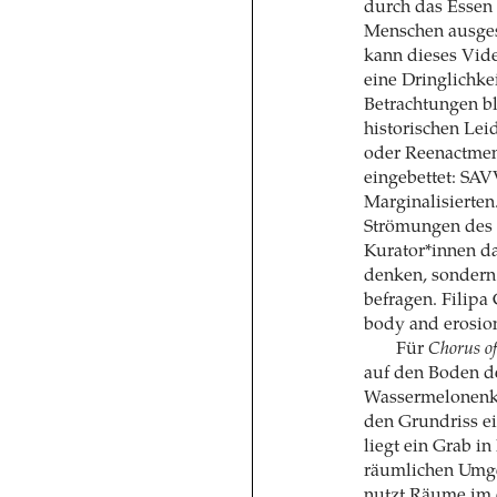
durch das Essen
Menschen ausges
kann dieses Vide
eine Dringlichkei
Betrachtungen b
historischen Lei
oder Reenactment
eingebettet: SAV
Marginalisierten
Strömungen des 
Kurator*innen da
denken, sondern
befragen. Filipa 
body and erosion 
Für
Chorus of
auf den Boden d
Wassermelonenke
den Grundriss ei
liegt ein Grab i
räumlichen Umg
nutzt Räume im 