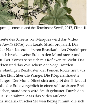
es, „Linnaeus and the Terminator Seed“, 2017, Filmstill
seite des Screens von Marques wird das Video
e Namile
(2016) von Lerato Shadi projiziert. Das
 der Nase bis zum oberen Brustkorb den Oberkörper
e sich brockenweise Erde in den Mund steckt und
. Der Körper setzt sich mit Reflexen zu Wehr. Das
kten und das Zwitschern der Vögel werden
 staubigen Reizhusten der Person. Rotze rinnt aus
räne läuft über die Wange. Die Körpersilhouette
 Berges. Der Mund öffnet sich und gibt den Blick auf
 die die Erde vergeblich in einen schluckbaren Brei
chen; stattdessen wird Staub gehustet. Durch den
 ist zu erfahren, dass das Video auf eine
s südafrikanischer Sklaven Bezug nimmt, die sich