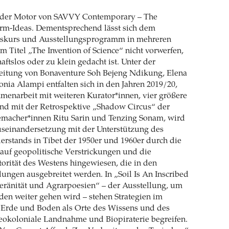
st der Motor von SAVVY Contemporary – The
orm-Ideas. Dementsprechend lässt sich dem
iskurs und Ausstellungsprogramm in mehreren
m Titel „The Invention of Science“ nicht vorwerfen,
aftslos oder zu klein gedacht ist. Unter der
Leitung von Bonaventure Soh Bejeng Ndikung, Elena
ia Alampi entfalten sich in den Jahren 2019/20,
menarbeit mit weiteren Kurator*innen, vier größere
end mit der Retrospektive „Shadow Circus“ der
memacher*innen Ritu Sarin und Tenzing Sonam, wird
seinandersetzung mit der Unterstützung des
rstands in Tibet der 1950er und 1960er durch die
 auf geopolitische Verstrickungen und die
orität des Westens hingewiesen, die in den
lungen ausgebreitet werden. In „Soil Is An Inscribed
ränität und Agrar­poesien“ – der Ausstellung, um
den weiter gehen wird – stehen Strategien im
e Erde und Boden als Orte des Wissens und des
eokoloniale Landnahme und Biopiraterie begreifen.