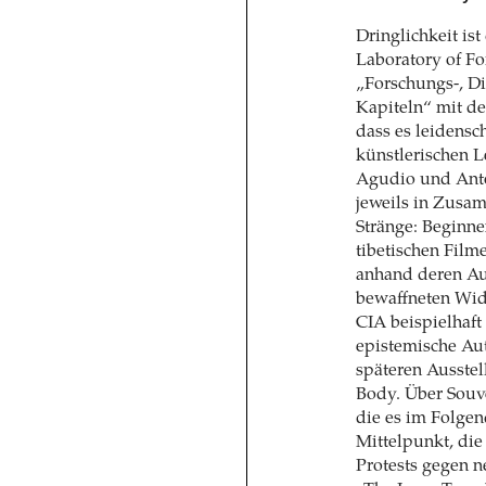
Dringlichkeit i
Laboratory of F
„Forschungs-, D
Kapiteln“ mit de
dass es leidensch
künstlerischen 
Agudio und Anton
jeweils in Zusam
Stränge: Beginn
tibetischen Fil
anhand deren Au
bewaffneten Wide
CIA beispielhaft
epistemische Aut
späteren Ausstel
Body. Über Souve
die es im Folgen
Mittelpunkt, di
Protests gegen n