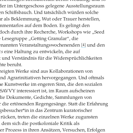
 der im Untergeschoss gelegene Ausstellungsraum
ten Schiffsbauch. Und tatsächlich würden solche
r als Beklemmung, Wut oder Trauer herstellen,
ommentarlos auf dem Boden. Es gelingt den
edoch durch ihre Recherche, Workshops wie „Seed
e Lesegruppe „Getting Granular“, die
genannten Veranstaltungswochenenden
und den
[4]
cs
eine Haltung zu entwickeln, die auf
und Verständnis für die Widersprüchlichkeiten
hte beruht.
zeigten Werke sind aus Kollaborationen von
nd Agrarinitiativen hervorgegangen. Und oftmals
ne Kunstwerke im engeren Sinn, die den sozialen
SAVVY interessiert ist, im Raum aufscheinen
 die Dokumente, Gedichte, Sammlungen von
r die ertönenden Regengesänge. Statt die Erfahrung
gsbesucher*in in das Zentrum kuratorischer
ücken, treten die einzelnen Werke zugunsten
 dem sich die postkoloniale Kritik als
er Prozess in ihren Ansätzen, Versuchen, Erfolgen