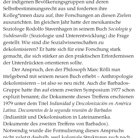
der indigenen Bevölkerungsgruppen und deren
Selbstbestimmungsrecht aus und forderten ihre
Kolleg*innen dazu auf, ihre Forschungen an diesen Zielen
auszurichten. Im gleichen Jahr hatte der mexikanische
Soziologe Rodolfo Stavenhagen in seinem Buch
Sociología y
Subdesarollo
(Soziologie und Unterentwicklung) die Frage
gestellt: Wie sind die Sozialwissenschaften zu
dekolonisieren? Er hatte sich für eine Forschung stark
gemacht, die sich stärker an den praktischen Erfordernissen
der Unterdrückten orientieren sollte.
Der Anspruch, den der Philosoph Marc Rölli nun
titelgebend mit seinem neuen Buch erhebt – Anthropologie
dekolonisieren – ist also so neu nicht. Auch die Barbados-
Gruppe hatte ihn auf einem zweiten Symposium 1977 schon
explizit benannt; die Dokumente dieses Treffens erschienen
1979 unter dem Titel
Indianidad y Descolonización en América
Latina. Documentos de la segunda reunión de Barbados
(Indianität und Dekolonisation in Lateinamerika.
Dokumente des zweiten Treffens von Barbados).
Notwendig wurde die Formulierung dieses Anspruchs
nicht zuletzt deshalb, weil koloniale Strukturen auch nach