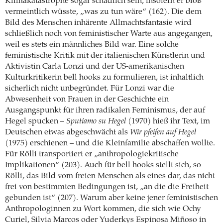
Klimakatastrophe sogar schädlich sein, insofern er bloß
vermeintlich wüsste, „was zu tun wäre“ (162). Die dem
Bild des Menschen inhärente Allmachtsfantasie wird
schließlich noch von feministischer Warte aus angegangen,
weil es stets ein männliches Bild war. Eine solche
feministische Kritik mit der italienischen Künstlerin und
Aktivistin Carla Lonzi und der US-amerikanischen
Kulturkritikerin bell hooks zu formulieren, ist inhaltlich
sicherlich nicht unbegründet. Für Lonzi war die
Abwesenheit von Frauen in der Geschichte ein
Ausgangspunkt für ihren radikalen Feminismus, der auf
Hegel spucken –
Sputiamo su Hegel
(1970) hieß ihr Text, im
Deutschen etwas abgeschwächt als
Wir pfeifen auf Hegel
(1975) erschienen – und die Kleinfamilie abschaffen wollte.
Für Rölli transportiert er „anthropologiekritische
Implikationen“ (203). Auch für bell hooks stellt sich, so
Rölli, das Bild vom freien Menschen als eines dar, das nicht
frei von bestimmten Bedingungen ist, „an die die Freiheit
gebunden ist“ (207). Warum aber keine jener feministischen
Anthropologinnen zu Wort kommen, die sich wie Ochy
Curiel, Silvia Marcos oder Yuderkys Espinosa Miñoso in