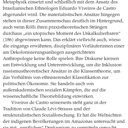
Metaphysik einsetzt und schließlich mit dem Ansatz des
brasilianischen Ethnologen Eduardo Viveiros de Castro
abgerundet wird. Die materialistischen Ansätze hingegen
stehen in dieser Zusammenschau deutlich im Hintergrund,
auch wenn Rölli ihren praxistheoretischen Strängen
durchaus „ein utopisches Moment des Unkalkulierbaren“
(186) abgewinnen kann. Das erklärt vielleicht auch, wieso
die eingangs erwähnten, disziplinären Vorläuferinnen einer
am Dekolonisierungsanliegen ausgerichteten
Anthropologie keine Rolle spielen: Ihre Diskurse kreisen
um Entwicklung und Unterentwicklung, um die Inklusion
rassismustheoretischer Ansätze in die Klassentheorie, um
das Verhältnis von ethnisierender Klassifikation zur
politischen Ökonomie. Sie handeln auch von
außerakademischen sozialen Kämpfen, die auf die
wissenschaftliche Theoriebildung einwirken.
Viveiros de Castro seinerseits steht ganz in der
Tradition von Claude Lévi-Strauss und der
strukturalistischen Sozialforschung. Er hat die Weltsichten
der indigenen Bevölkerungen im Amazonas untersucht und
sie mit „westlichen“ Denkweisen zu vermitteln versucht.